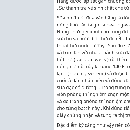
Hãng được lập sát gần chuồng bò
. Sự thanh tra vệ sinh chặt chẻ t
Sữa bò được đưa vào hãng là dò
nóng khô ráo ta gọi là heating-we
Nóng chừng 5 phút cho từng đợt 
sữa bò và nước bốc hơi đi hết . 
thoát hơi nước từ đây . Sau đó s
và trộn lẩn với nhau thành sữa đ
hút hơi ( vacuum wells ) rồi thêm
nóng nơi nồi nầy khoãng 140 F tr
lạnh ( cooling system ) và được b
cuối là dán nhản hiệu và đóng dấ
sữa đặc có đường .. Trong từng bà
viên phòng thí nghiệm chọn một 
và để trong phòng thí nghiệm chừ
cho từng batch nầy . Khi đúng ti
giấy chứng nhận và tung ra thị t
Đặc điểm kỷ càng như vậy nên cô