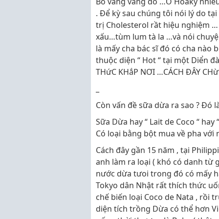
Bò vàng vàng đó …Ở Hoakỳ nhiều b
. Để kỳ sau chúng tôi nói lý do tạ
trị Cholesterol rầt hiệu nghiệm 
xấu…tùm lum tà la …và nói chuyệ
là mấy cha bác sĩ đó có cha nào b
thuộc diện “ Hot “ tại một Diển 
THứC KHắP NƠI …CÁCH ĐÂY CHừN
_
Còn vấn đề sữa dừa ra sao ? Đó là 
Sữa Dừa hay “ Lait de Coco “ hay 
Có loại bằng bột mua về pha với 
Cách đây gần 15 năm , tại Philipp
anh làm ra loại ( khó có danh từ g
nước dừa tưoi trong đó có mấy hạ
Tokyo dân Nhật rất thích thức uố
chế biến loại Coco de Nata , rồi 
diện tích trồng Dừa có thể hơn V