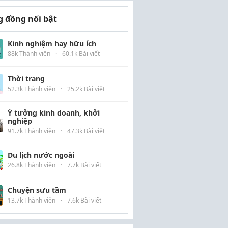
 đồng nổi bật
Kinh nghiệm hay hữu ích
88k Thành viên
·
60.1k Bài viết
Thời trang
52.3k Thành viên
·
25.2k Bài viết
Ý tưởng kinh doanh, khởi
nghiệp
91.7k Thành viên
·
47.3k Bài viết
Du lịch nước ngoài
26.8k Thành viên
·
7.7k Bài viết
Chuyện sưu tầm
13.7k Thành viên
·
7.6k Bài viết