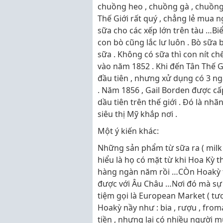
chuồng heo , chuồng gà , chuồng
Thế Giới rất quý , chẳng lẻ mua n
sữa cho các xếp lớn trên tàu …Bi
con bò cũng lắc lư luôn . Bò sữa b
sữa . Không có sữa thì con nít chế
vào năm 1852 . Khi đến Tân Thế Gi
đầu tiên , nhưng xử dụng có 3 ngà
. Năm 1856 , Gail Borden được cấ
dầu tiên trên thế giới . Đó là nh
siêu thị Mỹ khắp nơi .
Một ý kiến khác:
Những sản phẩm từ sữa ra ( milk 
hiểu là họ có mặt từ khi Hoa Kỳ 
hàng ngàn năm rồi …CÒn Hoakỳ th
được với Âu Châu …Nơi đó mà sự ă
tiệm gọi là European Market ( t
Hoakỳ nầy như : bia , rượu , froma
tiền , nhưng lại có nhiều người mu