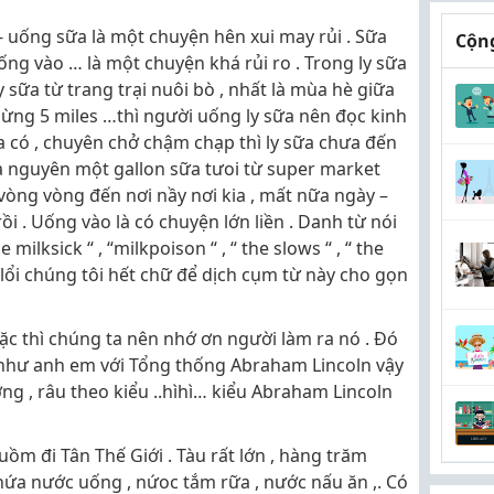
9- uống sữa là một chuyện hên xui may rủi . Sữa
Cộng
ống vào … là một chuyện khá rủi ro . Trong ly sữa
y sữa từ trang trại nuôi bò , nhất là mùa hè giữa
hừng 5 miles …thì người uống ly sữa nên đọc kinh
a có , chuyên chở chậm chạp thì ly sữa chưa đến
a nguyên một gallon sữa tưoi từ super market
vòng vòng đến nơi nầy nơi kia , mất nữa ngày –
rồi . Uống vào là có chuyện lớn liền . Danh từ nói
milksick “ , “milkpoison “ , “ the slows “ , “ the
xin lổi chúng tôi hết chữ để dịch cụm từ này cho gọn
c thì chúng ta nên nhớ ơn người làm ra nó . Đó
y như anh em với Tổng thống Abraham Lincoln vậy
ơng , râu theo kiểu ..hìhì… kiểu Abraham Lincoln
ồm đi Tân Thế Giới . Tàu rất lớn , hàng trăm
hứa nước uống , nứoc tắm rữa , nước nấu ăn ,. Có