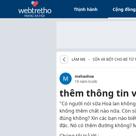
Thịnh hành
Cộng đồng
LÀM MẸ
SỮA VÀ BỘT CHO BÉ TỪ 
mehaohoa
M
19 năm trước
thêm thông tin 
"Có người nói sữa Hoà lan không c
không thêm chất nào nữa. Còn sữa
đúng không? Xin các bạn nào biết,
đặc. Nó có thêm đường không? M
Chúng tôi trả lời :