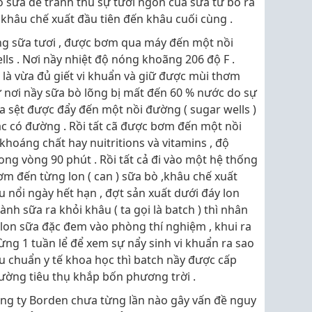
 sữa để tranh thủ sự tươi ngon của sữa từ bò ra
ừ khâu chế xuất đầu tiên đến khâu cuối cùng .
ng sữa tươi , được bơm qua máy đến một nồi
lls . Nơi nầy nhiệt độ nóng khoãng 206 độ F .
là vừa đủ giết vi khuẩn và giữ được mùi thơm
Từ nơi nầy sữa bò lõng bị mất đến 60 % nước do sự
ữa sệt được đẩy đến một nồi đường ( sugar wells )
ặc có đường . Rồi tất cã được bơm đến một nồi
 khoáng chất hay nuitritions và vitamins , độ
ong vòng 90 phút . Rồi tất cả đi vào một hệ thống
ơm đến từng lon ( can ) sữa bò ,khâu chế xuất
u nổi ngày hết hạn , đợt sản xuất dưới đáy lon
nh sữa ra khỏi khâu ( ta gọi là batch ) thì nhân
lon sữa đặc đem vào phòng thí nghiệm , khui ra
ng 1 tuần lể để xem sự nẩy sinh vi khuẩn ra sao
êu chuẩn y tế khoa học thì batch nầy được cấp
rường tiêu thụ khắp bốn phương trời .
ng ty Borden chưa từng lần nào gây vấn đề nguy