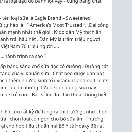
ự là loại đậu đỏ bánh lọt vậy – cũng bằng chất
 tên loại sữa là Eagle Brand – Sweetened
 tự hào là : “ America’s Most Trusted “…Đại công
 bán mạnh nhất thế giới , lý do dân Mỹ thích ăn
bánh trái hầu hết . Dân Mỹ là trăm triệu người
 ViệtNam 70 triệu người ….
 …hành trình ra sao ?
cấp bằng sáng chế sữa đặc có đường . Đường cát
tăng của vi khuẩn sữa . Chất béo được gạn bớt .
ch thêm những sinh tố ( vitamins and nuitrients
 làm rộp da những đứa bé con dùng sữa này .
o bé trẻ con ...Bác sỉ lúc đó chịu thua không biết
iên cứu rất kỷ để tung ra thị trường , như chọn
ữa , chọn loại cỏ ngon cho bò sữa ăn . Thường
rại cho hợp tiêu chuẩn mà Bộ Y tế Hoakỳ đề ra .