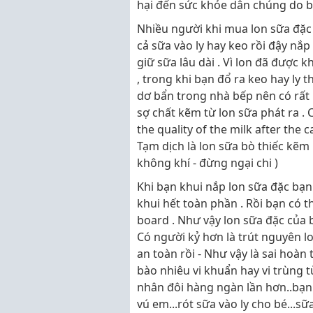
hại đến sức khỏe dân chúng do b
Nhiều người khi mua lon sữa đặc c
cả sữa vào ly hay keo rồi đậy nắ
giữ sữa lâu dài . Vì lon đã được 
, trong khi bạn đổ ra keo hay ly 
dơ bẩn trong nhà bếp nên có rất
sợ chất kẽm từ lon sữa phát ra . C
the quality of the milk after the 
Tạm dịch là lon sữa bò thiếc kẽm 
không khí - đừng ngại chi )
Khi bạn khui nắp lon sữa đặc bạn 
khui hết toàn phần . Rồi bạn có 
board . Như vậy lon sữa đặc của b
Có người kỷ hơn là trút nguyên lo
an toàn rồi - Như vậy là sai hoàn t
bào nhiêu vi khuẩn hay vi trùng 
nhân đôi hàng ngàn lần hơn..bạn 
vú em...rót sữa vào ly cho bé...s