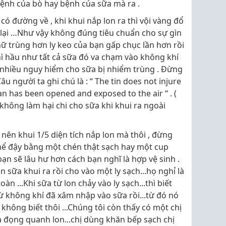
ệnh của bò hay bệnh của sữa mà ra .
ó đường về , khi khui nắp lon ra thì vội vàng đổ
p lại …Như vậy không đúng tiêu chuẩn cho sự gìn
khữ trùng hơn ly keo của bạn gấp chục lần hơn rồi
thì hầu như tất cả sữa đó va chạm vào không khí
 nhiều nguy hiểm cho sữa bị nhiểm trùng . Đừng
âu người ta ghi chú là : “ The tin does not injure
can has been opened and exposed to the air “ . (
không làm hại chi cho sữa khi khui ra ngoài
nên khui 1/5 diện tích nắp lon mà thôi , đừng
thể đậy bằng một chén thật sạch hay một cup
ạn sẽ lâu hư hơn cách bạn nghĩ là hợp vệ sinh .
n sữa khui ra rồi cho vào một ly sạch...họ nghỉ là
oàn ...Khi sữa từ lon chảy vào ly sạch...thì biết
từ không khí đã xâm nhập vào sữa rồi...từ đó nó
không biết thôi ...Chúng tôi còn thấy có một chị
ữa đọng quanh lon...chị dùng khăn bếp sạch chị