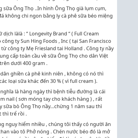
ng sữa Ông Thọ ..In hình Ông Thọ già lụm cụm,
n đá không chi ngon bằng ly cà phê sữa béo miệng
dịch làlà : “ Longevity Brand “ ( Full Cream
công ty Sun Hing Foods , Inc ( tại San Francisco
ừ công ty Mẹ Friesland tai Holland . Công ty nầy
ung cấp toàn cầu về sữa Ông Thọ cho dân Việt
trên dưới 400 gram .
dân ghiền cà phê kinh niên , không có nó thì
c loại sữa khác đến 30 % ( vì full cream ).
nghĩa là hàng ngày thì bệnh tiễu đường là cái
m nail ( sơn móng tay cho khách hàng ) , rất
đầy sữa bò Ông Thọ nầy…chừng 1 năm sau thì
thì trể rồi .
g nguy hiểm nhiều , chúng tôi thấy có người ăn
chan vào tô Phở nóng . Chén nước béo đó là mở