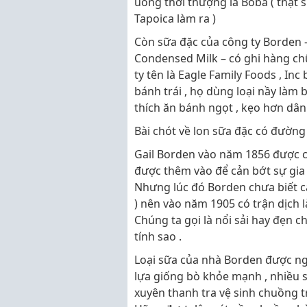
uống thời thượng là Boba ( thật s
Tapoica làm ra )
Còn sữa đặc của công ty Borden –
Condensed Milk – có ghi hàng chữ
ty tên là Eagle Family Foods , Inc
bánh trái , họ dùng loại nầy làm 
thích ăn bánh ngọt , kẹo hơn dân
Bài chót về lon sữa đặc có đường
Gail Borden vào năm 1856 được 
được thêm vào để cản bớt sự gia 
Nhưng lúc đó Borden chưa biết cá
) nên vào năm 1905 có trận dịch
Chúng ta gọi là nổi sải hay đẹn ch
tính sao .
Loại sữa của nhà Borden được ngh
lựa giống bò khỏe mạnh , nhiều s
xuyên thanh tra vệ sinh chuồng t