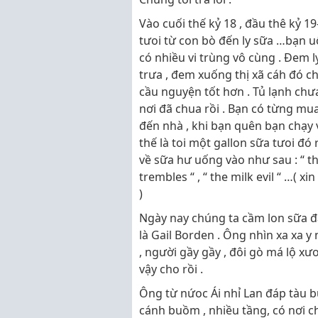
Vào cuối thế kỷ 18 , đầu thê kỷ 1
tưoi từ con bò đến ly sữa …bạn u
có nhiều vi trùng vô cùng . Đem l
trưa , đem xuống thị xã cáh đó c
cầu nguyện tốt hơn . Tủ lạnh chư
nơi đã chua rồi . Bạn có từng mu
đến nhà , khi bạn quên bạn chạy 
thế là toi một gallon sữa tưoi đó 
về sữa hư uống vào như sau : “ the 
trembles “ , “ the milk evil “ …( 
)
Ngày nay chúng ta cầm lon sữa đặ
là Gail Borden . Ông nhìn xa xa 
, người gầy gầy , đôi gò má lộ xư
vậy cho rồi .
Ông từ nứoc Ái nhỉ Lan đáp tàu bu
cánh buồm , nhiều tầng, có nơi c