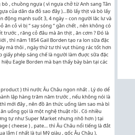
 bò , chuồng ngựa ( vì ngựa chở từ Anh sang Tân
gựa của dân da đỏ sao đây )…Bò lấy thịt và bò lấy
ển động mạnh suốt 3, 4 ngày – con người lăc lư và
ỏ ăn cỏ vì bị “ say sóng “ gần chết , nên không có
t trước , răng cỏ đâu mà ăn thịt , ăn cơm ? Đó là
ới , thì năm 1854 Gail Borden tạo ra lon sữa đặc
y mà thôi , ngày thứ tư thì vụt thùng rác tốt hơn
p giấy phép sáng chế là người làm đuợc sữa đặc
ãn hiệu Eagle Borden mà bạn thấy bày bàn tại các
product ) thì nước Âu Châu ngon nhất . Lý do dể
thành lập hàng trăm năm trước , nếu không nói là
ì mới đây , nên đồ ăn thức uống làm sao mà bì
n uống gọi là một nghệ thuật rồi . Có nhiều
ương tự như Super Market nhưng nhõ hơn ) tại
ge ( cheese ) , pate… thì Âu Châu nổi tiếng là đắt
a lắm ( nhất là tụi Mỹ giàu , gốc Âu Châu ).