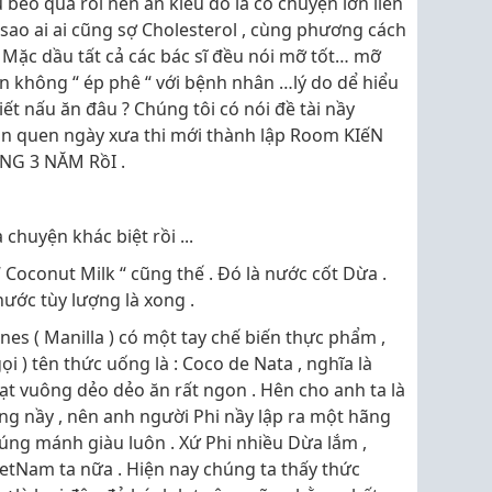
éo quá rồi nên ăn kiểu đó là có chuyện lớn liền
i sao ai ai cũng sợ Cholesterol , cùng phương cách
… Mặc dầu tất cả các bác sĩ đều nói mỡ tốt… mỡ
n không “ ép phê “ với bệnh nhân …lý do dể hiểu
iết nấu ăn đâu ? Chúng tôi có nói đề tài nầy
đàn quen ngày xưa thi mới thành lập Room KIếN
G 3 NĂM RồI .
chuyện khác biệt rồi ...
“ Coconut Milk “ cũng thế . Đó là nước cốt Dừa .
nước tùy lượng là xong .
ines ( Manilla ) có một tay chế biến thực phẩm ,
ọi ) tên thức uống là : Coco de Nata , nghĩa là
t vuông dẻo dẻo ăn rất ngon . Hên cho anh ta là
ng nầy , nên anh người Phi nầy lập ra một hãng
trúng mánh giàu luôn . Xứ Phi nhiều Dừa lắm ,
ietNam ta nữa . Hiện nay chúng ta thấy thức