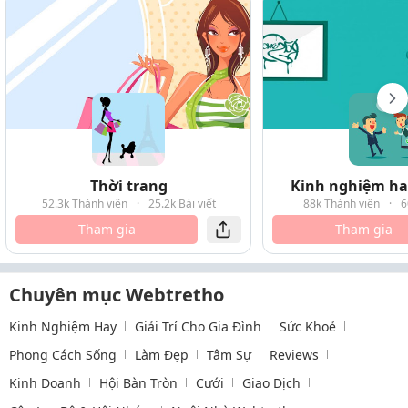
Thời trang
Kinh nghiệm hay
52.3k Thành viên
·
25.2k Bài viết
88k Thành viên
·
6
Tham gia
Tham gia
Chuyên mục Webtretho
Kinh Nghiệm Hay
Giải Trí Cho Gia Đình
Sức Khoẻ
Phong Cách Sống
Làm Đẹp
Tâm Sự
Reviews
Kinh Doanh
Hội Bàn Tròn
Cưới
Giao Dịch