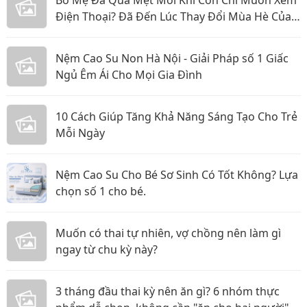
Bố Mẹ Đã Quá Mệt Mỏi Khi Con Chỉ Muốn Xem
Điện Thoại? Đã Đến Lúc Thay Đổi Mùa Hè Của
Bé
Nệm Cao Su Non Hà Nội - Giải Pháp số 1 Giấc
Ngủ Êm Ái Cho Mọi Gia Đình
10 Cách Giúp Tăng Khả Năng Sáng Tạo Cho Trẻ
Mỗi Ngày
Nệm Cao Su Cho Bé Sơ Sinh Có Tốt Không? Lựa
chọn số 1 cho bé.
Muốn có thai tự nhiên, vợ chồng nên làm gì
ngay từ chu kỳ này?
3 tháng đầu thai kỳ nên ăn gì? 6 nhóm thực