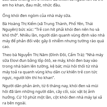
em ho khan, đau mắt, nhức đầu.
Ống khói đen ngòm của nhà máy sữa.
Bà Hoàng Thị Kiểm (xã Trung Thành, Phổ Yên, Thái
Nguyên) bức xúc: “Trẻ con hít phải khói đen nên ho và
khó thở”. Nhiều lần, người dân quanh vùng định vào nhà
máy để phản đối việc gây ô nhiễm nhưng tường rào quá
cao.
Theo bà Nguyễn Thị Năm (Đình Đôi, Cẩm Trà): “Nhà máy
sữa Elovi đun bằng lốp ôtô, xe máy, khói đen bay vào
trong nhà bám lên tường, kệ bát; mùi hôi thối từ nhà
máy toả ra quanh vùng khu dân cư khiến trẻ con tức
ngực, người lớn thì ho khan”.
Người dân phản ánh, từ 6 tháng nay, khói đen và mùi
hôi đã làm những người dân, cây cối, súc vật bị ảnh
hưởng. Cứ 10 phút một lần, cột khói đen nhà máy lại xả
ra bên ngoài.