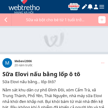
Sữa và bột cho bé từ 1 tuổi trở...
Mebevi2006
M
20 năm trước
Sữa Elovi nấu bằng lốp ô tô
Sữa Elovi nấu bằng... lốp ôtô?
Nằm sát khu dân cư phố Đình Đôi, xóm Cẩm Trà, xã
Trung Thành, Phổ Yên, Thái Nguyên, nhà máy sữa Elovi
nhả khói đen khắp nơi. Bụi khói bám từ mái nhà đến kệ
bát. Bầu không khí ô nhiễm đã khiến cả người lớn và trẻ