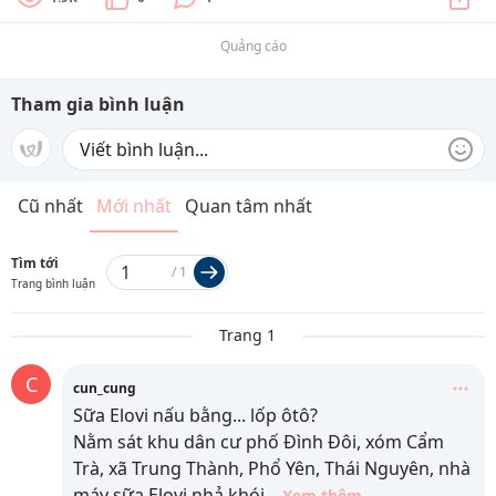
Quảng cáo
Tham gia bình luận
Cũ nhất
Mới nhất
Quan tâm nhất
Tìm tới
/
1
Trang bình luận
Trang 1
C
cun_cung
Sữa Elovi nấu bằng... lốp ôtô?
Nằm sát khu dân cư phố Đình Đôi, xóm Cẩm
Trà, xã Trung Thành, Phổ Yên, Thái Nguyên, nhà
máy sữa Elovi nhả khói
...
Xem thêm