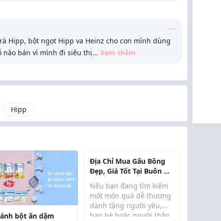
à Hipp, bột ngọt Hipp va Heinz cho con mình dùng
 nào bán vì mình đi siêu thị
...
Xem thêm
Hipp
Địa Chỉ Mua Gấu Bông
Đẹp, Giá Tốt Tại Buôn Ma
Thuột
Nếu bạn đang tìm kiếm
một món quà dễ thương
dành tặng người yêu,
bạn bè hoặc người thân
sánh bột ăn dặm