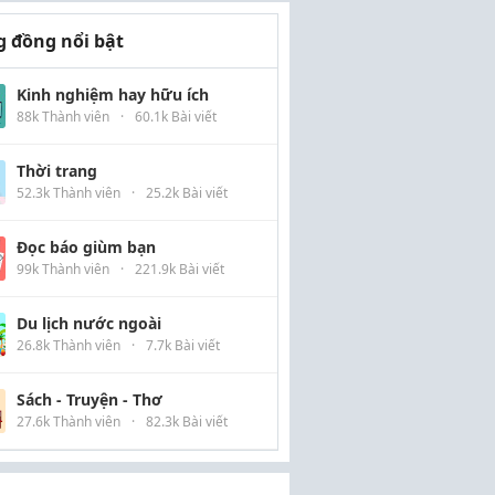
 đồng nổi bật
Kinh nghiệm hay hữu ích
88k Thành viên
·
60.1k Bài viết
Thời trang
52.3k Thành viên
·
25.2k Bài viết
Đọc báo giùm bạn
99k Thành viên
·
221.9k Bài viết
Du lịch nước ngoài
26.8k Thành viên
·
7.7k Bài viết
Sách - Truyện - Thơ
27.6k Thành viên
·
82.3k Bài viết