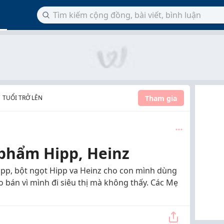
Tham gia
1 TUỔI TRỞ LÊN
 phẩm Hipp, Heinz
pp, bột ngọt Hipp va Heinz cho con mình dùng
 bán vì mình đi siêu thị mà không thấy. Các Mẹ