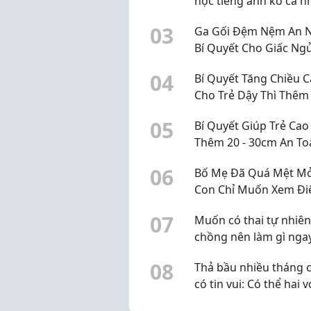
học tiếng anh ko cả n
0
3
Ga Gối Đệm Nệm An N
Bí Quyết Cho Giấc Ng
Ngon Chuẩn An Nhiên
0
4
Bí Quyết Tăng Chiều 
Cho Trẻ Dậy Thì Thêm 
30cm Chuẩn Khoa Họ
0
5
Bí Quyết Giúp Trẻ Cao
Thêm 20 - 30cm An To
Hiệu
0
6
Bố Mẹ Đã Quá Mệt Mỏ
Con Chỉ Muốn Xem Đi
Thoại? Đã Đến Lúc Th
0
7
Muốn có thai tự nhiên
Mùa Hè Của Bé
chồng nên làm gì nga
chu kỳ này?
0
8
Thả bầu nhiều tháng 
có tin vui: Có thể hai v
chồng đang hiểu chư