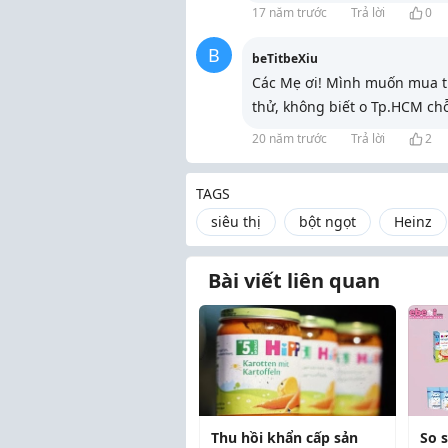
17 năm trước
Trả lời
0
B
beTitbeXiu
Các Mẹ ơi! Mình muốn mua tr
thử, không biết o Tp.HCM chỗ
20 năm trước
Trả lời
2
TAGS
siêu thị
bột ngọt
Heinz
Bài viết liên quan
Thu hồi khẩn cấp sản
So 