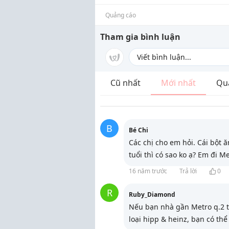
Quảng cáo
Tham gia bình luận
Cũ nhất
Mới nhất
Qu
B
Bé Chi
Các chị cho em hỏi. Cái bột
tuổi thì có sao ko ạ? Em đi 
16 năm trước
Trả lời
0
R
Ruby_Diamond
Nếu bạn nhà gần Metro q.2 t
loại hipp & heinz, bạn có thể