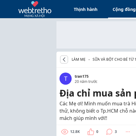
Thịnh hành
Cộng đồng
LÀM MẸ
SỮA VÀ BỘT CHO BÉ TỪ 
tran175
T
20 năm trước
Địa chỉ mua sản
Các Mẹ ơi! Mình muốn mua trà Hi
thử, không biết o Tp.HCM chỗ nào
mách giúp mình với!!
12.8K
0
3