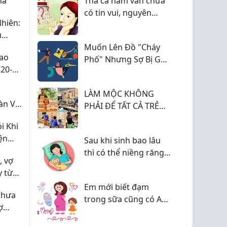
hà
Thả cả năm vẫn chưa
đời của trẻ
có tin vui, nguyên
hiên:
nhân có thể nằm ở
ủ
đâu?
Muốn Lên Đồ "Cháy
Cao
Phố" Nhưng Sợ Bị Gọi
20-
Là "Ông Chú
c
LÀM MỘC KHÔNG
àn Và
PHẢI ĐỂ TẤT CẢ TRẺ
EM TRỞ THÀNH THỢ
i Khi
MỘC
ện
Sau khi sinh bao lâu
ay Đổi
thì có thể niềng răng?
, vợ
Giải đáp từ bác sĩ
y từ
Nguyễn Được
Em mới biết đạm
chưa
trong sữa cũng có A1
ợ
với A2 luôn các mom ạ
a