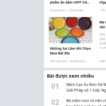
phẩm ăn dặm HiPP trên
Hipp
toàn quốc vì (cập nhật)
từ 
5k
lượt xem
0
bình luận
1.3k
Mẹ 
sản
Sau 
sữa
nhiề
hưở
Những Sai Lầm Khi Chọn
dưỡ
Mua Bát Đĩa
của 
340
lượt xem
0
bình luận
646
l
đún
thể 
ngu
Bài được xem nhiều
0
1
Nệm Cao Su Non Hà Nộ
Giải Pháp số 1 Giấc N
Ái Cho Mọi Gia Đình
0
2
Bé mầm non có nên ch