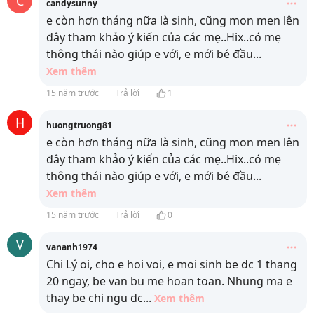
C
candysunny
e còn hơn tháng nữa là sinh, cũng mon men lên
đây tham khảo ý kiến của các mẹ..Hix..có mẹ
thông thái nào giúp e với, e mới bé đầu
...
Xem thêm
15 năm trước
Trả lời
1
H
huongtruong81
e còn hơn tháng nữa là sinh, cũng mon men lên
đây tham khảo ý kiến của các mẹ..Hix..có mẹ
thông thái nào giúp e với, e mới bé đầu
...
Xem thêm
15 năm trước
Trả lời
0
V
vananh1974
Chi Lý oi, cho e hoi voi, e moi sinh be dc 1 thang
20 ngay, be van bu me hoan toan. Nhung ma e
thay be chi ngu dc
...
Xem thêm