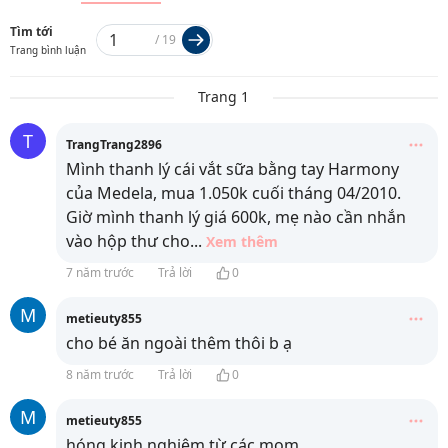
Tìm tới
/
19
Trang bình luận
Trang 1
T
TrangTrang2896
Mình thanh lý cái vắt sữa bằng tay Harmony
của Medela, mua 1.050k cuối tháng 04/2010.
Giờ mình thanh lý giá 600k, mẹ nào cần nhắn
vào hộp thư cho
...
Xem thêm
7 năm trước
Trả lời
0
M
metieuty855
cho bé ăn ngoài thêm thôi b ạ
8 năm trước
Trả lời
0
M
metieuty855
hóng kinh nghiệm từ các mom