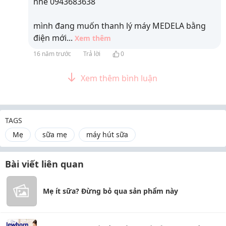
nhé 0943683638
mình đang muốn thanh lý máy MEDELA bằng
điện mới
...
Xem thêm
16 năm trước
Trả lời
0
Xem thêm bình luận
TAGS
Mẹ
sữa mẹ
máy hút sữa
Bài viết liên quan
Mẹ ít sữa? Đừng bỏ qua sản phẩm này