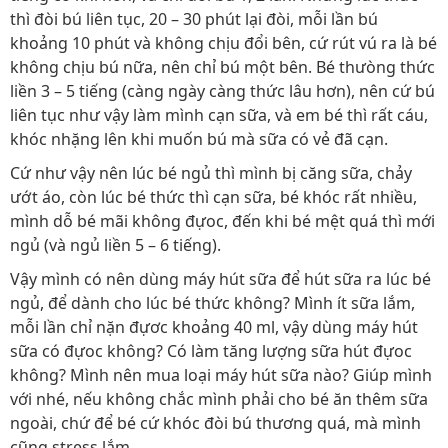
thì đòi bú liên tục, 20 – 30 phút lại đòi, mỗi lần bú
khoảng 10 phút và không chịu đổi bên, cứ rút vú ra là bé
không chịu bú nữa, nên chỉ bú một bên. Bé thưòng thức
liền 3 – 5 tiếng (càng ngày càng thức lâu hơn), nên cứ bú
liên tục như vậy làm mình cạn sữa, và em bé thì rất cáu,
khóc nhặng lên khi muốn bú mà sữa có vẻ đã cạn.
Cứ như vậy nên lúc bé ngủ thì mình bị căng sữa, chảy
ướt áo, còn lúc bé thức thì cạn sữa, bé khóc rất nhiều,
mình dỗ bé mãi không đựoc, đến khi bé mệt quá thì mới
ngủ (và ngủ liền 5 – 6 tiếng).
Vậy mình có nên dùng máy hút sữa để hút sữa ra lúc bé
ngủ, để dành cho lúc bé thức không? Mình ít sữa lắm,
mỗi lần chỉ nặn đựơc khoảng 40 ml, vậy dùng máy hút
sữa có đựoc không? Có làm tăng lượng sữa hút đựoc
không? Mình nên mua loại máy hút sữa nào? Giúp mình
với nhé, nếu không chắc mình phải cho bé ăn thêm sữa
ngoài, chứ để bé cứ khóc đòi bú thương quá, mà mình
cũng stress lắm