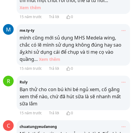
thì mút một chút rồi thôi, thế là từ hồi
...
Xem thêm
15 năm trước
Trả lời
0
M
me.ty-ty
mình cũng mới sủ dụng MHS Medela wing,
chắc có lẽ mình sử dụng không đúng hay sao
ấy,khi sử dụng cái để chụp và ti mẹ cọ vào
quầng
...
Xem thêm
15 năm trước
Trả lời
0
R
Ruly
Bạn thử cho con bú khi bé ngủ xem, cố gắng
xem thế nào, chứ đã hút sữa là sẽ nhanh mất
sữa lắm
15 năm trước
Trả lời
0
C
chuatungyeudanong