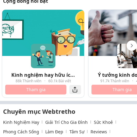
Cộng đồng nổi bật
Kinh nghiệm hay hữu íc...
Ý tưởng kinh do
88k Thành viên
·
60.1k Bài viết
91.7k Thành viên
·
Tham gia
Tham gia
Chuyên mục Webtretho
Kinh Nghiệm Hay
Giải Trí Cho Gia Đình
Sức Khoẻ
Phong Cách Sống
Làm Đẹp
Tâm Sự
Reviews