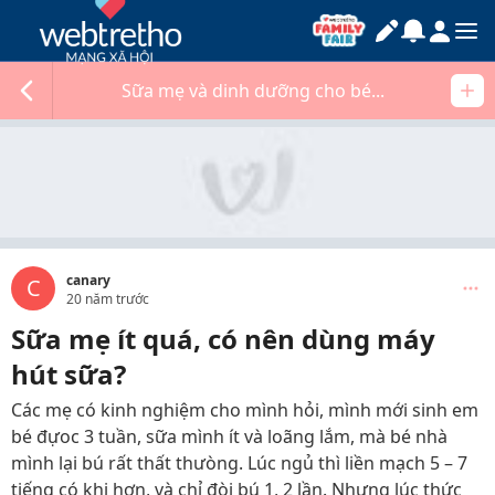
Sữa mẹ và dinh dưỡng cho bé...
canary
C
20 năm trước
Sữa mẹ ít quá, có nên dùng máy
hút sữa?
Các mẹ có kinh nghiệm cho mình hỏi, mình mới sinh em
bé đựoc 3 tuần, sữa mình ít và loãng lắm, mà bé nhà
mình lại bú rất thất thưòng. Lúc ngủ thì liền mạch 5 – 7
tiếng có khi hơn, và chỉ đòi bú 1, 2 lần. Nhưng lúc thức