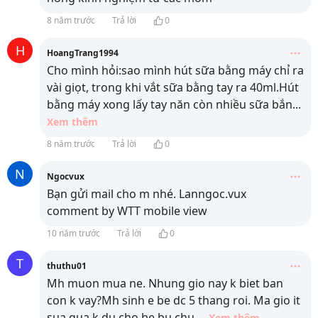
8 năm trước
Trả lời
0
H
HoangTrang1994
Cho mình hỏi:sao mình hút sữa bằng máy chỉ ra
vài giọt, trong khi vắt sữa bằng tay ra 40ml.Hút
bằng máy xong lấy tay năn còn nhiều sữa bắn
...
Xem thêm
8 năm trước
Trả lời
0
N
Ngocvux
Bạn gửi mail cho m nhé. Lanngoc.vux
comment by WTT mobile view
10 năm trước
Trả lời
0
T
thuthu01
Mh muon mua ne. Nhung gio nay k biet ban
con k vay?Mh sinh e be dc 5 thang roi. Ma gio it
sua qua.k du cho be bu chu.
...
Xem thêm