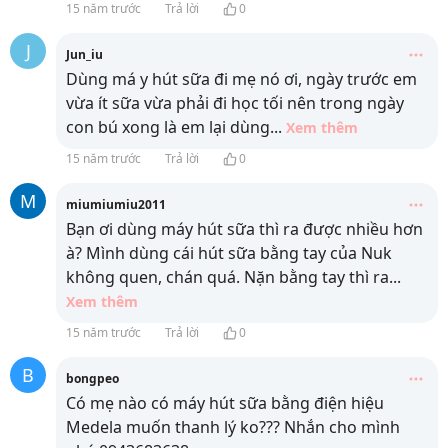
15 năm trước
Trả lời
0
J
Jun_iu
Dùng má y hút sữa đi mẹ nó ơi, ngày trước em
vừa ít sữa vừa phải đi học tối nên trong ngày
con bú xong là em lại dùng
...
Xem thêm
15 năm trước
Trả lời
0
M
miumiumiu2011
Bạn ơi dùng máy hút sữa thì ra được nhiều hơn
à? Mình dùng cái hút sữa bằng tay của Nuk
không quen, chán quá. Nặn bằng tay thì ra
...
Xem thêm
15 năm trước
Trả lời
0
B
bongpeo
Có mẹ nào có máy hút sữa bằng điện hiệu
Medela muốn thanh lý ko??? Nhắn cho mình