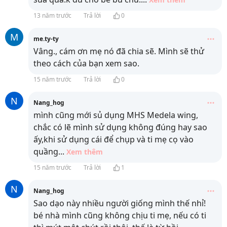
13 năm trước
Trả lời
0
M
me.ty-ty
Vâng., cám ơn mẹ nó đã chia sẽ. Mình sẽ thử
theo cách của bạn xem sao.
15 năm trước
Trả lời
0
N
Nang_hog
mình cũng mới sủ dụng MHS Medela wing,
chắc có lẽ mình sử dụng không đúng hay sao
ấy,khi sử dụng cái để chụp và ti mẹ cọ vào
quầng
...
Xem thêm
15 năm trước
Trả lời
1
N
Nang_hog
Sao dạo này nhiều người giống mình thế nhỉ!
bé nhà mình cũng không chịu ti mẹ, nếu có ti