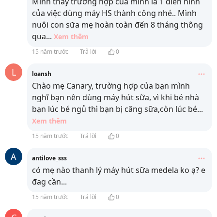
Mình thấy trường hợp của mình là 1 điển hình
của việc dùng máy HS thành công nhé.. Mình
nuôi con sữa mẹ hoàn toàn đến 8 tháng thông
qua
...
Xem thêm
15 năm trước
Trả lời
0
L
loansh
Chào mẹ Canary, trường hợp của bạn mình
nghĩ bạn nên dùng máy hút sữa, vì khi bé nhà
bạn lúc bé ngủ thì bạn bị căng sữa,còn lúc bé
...
Xem thêm
15 năm trước
Trả lời
0
A
antilove_sss
có mẹ nào thanh lý máy hút sữa medela ko ạ? e
đag cần...
15 năm trước
Trả lời
0