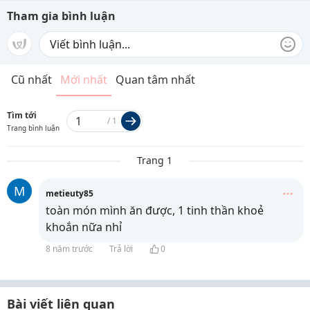
Tham gia bình luận
Cũ nhất
Mới nhất
Quan tâm nhất
Tìm tới
/
1
Trang bình luận
Trang 1
M
metieuty85
toàn món mình ăn được, 1 tinh thần khoẻ
khoắn nữa nhỉ
8 năm trước
Trả lời
0
Bài viết liên quan