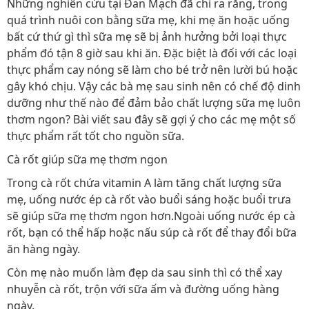
Những nghiên cứu tại Đan Mạch đã chỉ ra rằng, trong
quá trình nuôi con bằng sữa mẹ, khi mẹ ăn hoặc uống
bất cứ thứ gì thì sữa mẹ sẽ bị ảnh hưởng bởi loại thực
phẩm đó tận 8 giờ sau khi ăn. Đặc biệt là đối với các loại
thực phẩm cay nóng sẽ làm cho bé trở nên lười bú hoặc
gây khó chịu. Vậy các bà mẹ sau sinh nên có chế độ dinh
dưỡng như thế nào để đảm bảo chất lượng sữa mẹ luôn
thơm ngon? Bài viết sau đây sẽ gợi ý cho các mẹ một số
thực phẩm rất tốt cho nguồn sữa.
Cà rốt giúp sữa mẹ thơm ngon
Trong cà rốt chứa vitamin A làm tăng chất lượng sữa
mẹ, uống nước ép cà rốt vào buổi sáng hoặc buổi trưa
sẽ giúp sữa mẹ thơm ngon hơn.Ngoài uống nước ép cà
rốt, bạn có thể hấp hoặc nấu súp cà rốt để thay đổi bữa
ăn hàng ngày.
Còn mẹ nào muốn làm đẹp da sau sinh thì có thể xay
nhuyễn cà rốt, trộn với sữa ấm và đường uống hàng
ngày.