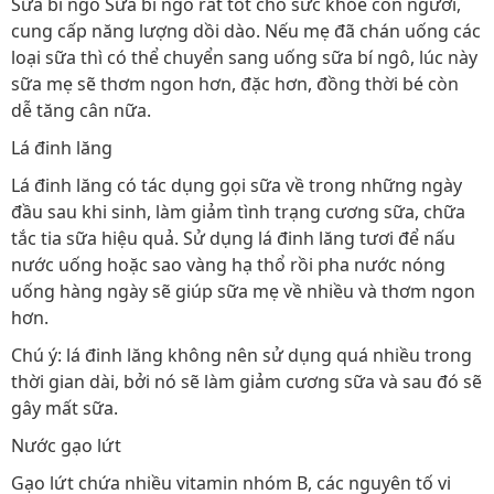
Sữa bí ngô Sữa bí ngô rất tốt cho sức khỏe con người,
cung cấp năng lượng dồi dào. Nếu mẹ đã chán uống các
loại sữa thì có thể chuyển sang uống sữa bí ngô, lúc này
sữa mẹ sẽ thơm ngon hơn, đặc hơn, đồng thời bé còn
dễ tăng cân nữa.
Lá đinh lăng
Lá đinh lăng có tác dụng gọi sữa về trong những ngày
đầu sau khi sinh, làm giảm tình trạng cương sữa, chữa
tắc tia sữa hiệu quả. Sử dụng lá đinh lăng tươi để nấu
nước uống hoặc sao vàng hạ thổ rồi pha nước nóng
uống hàng ngày sẽ giúp sữa mẹ về nhiều và thơm ngon
hơn.
Chú ý: lá đinh lăng không nên sử dụng quá nhiều trong
thời gian dài, bởi nó sẽ làm giảm cương sữa và sau đó sẽ
gây mất sữa.
Nước gạo lứt
Gạo lứt chứa nhiều vitamin nhóm B, các nguyên tố vi