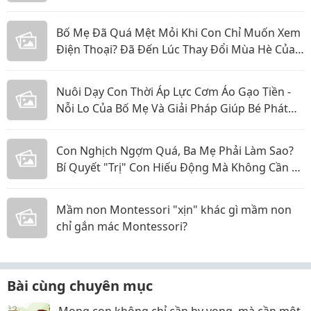
Bố Mẹ Đã Quá Mệt Mỏi Khi Con Chỉ Muốn Xem
Điện Thoại? Đã Đến Lúc Thay Đổi Mùa Hè Của
Bé
Nuôi Dạy Con Thời Áp Lực Cơm Áo Gạo Tiền -
Nỗi Lo Của Bố Mẹ Và Giải Pháp Giúp Bé Phát
Triển Toàn Diện
Con Nghịch Ngợm Quá, Ba Mẹ Phải Làm Sao?
Bí Quyết "Trị" Con Hiếu Động Mà Không Cần La
Hét
Mầm non Montessori "xịn" khác gì mầm non
chỉ gắn mác Montessori?
Bài cùng chuyên mục