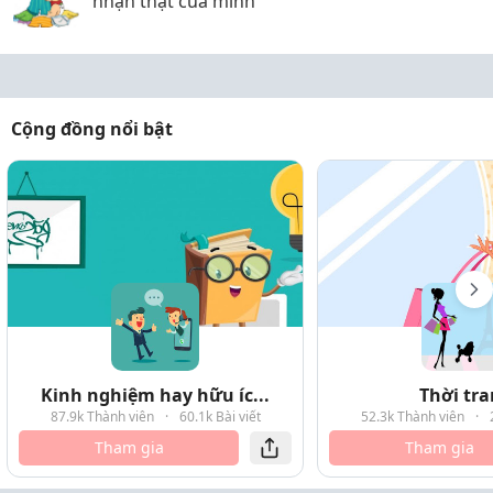
nhận thật của mình
Cộng đồng nổi bật
Kinh nghiệm hay hữu íc...
Thời tr
87.9k Thành viên
·
60.1k Bài viết
52.3k Thành viên
·
Tham gia
Tham gia