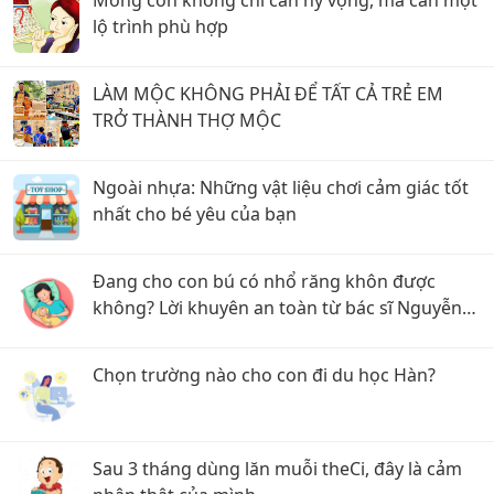
Mong con không chỉ cần hy vọng, mà cần một
lộ trình phù hợp
LÀM MỘC KHÔNG PHẢI ĐỂ TẤT CẢ TRẺ EM
TRỞ THÀNH THỢ MỘC
Ngoài nhựa: Những vật liệu chơi cảm giác tốt
nhất cho bé yêu của bạn
Đang cho con bú có nhổ răng khôn được
không? Lời khuyên an toàn từ bác sĩ Nguyễn
Được
Chọn trường nào cho con đi du học Hàn?
Sau 3 tháng dùng lăn muỗi theCi, đây là cảm