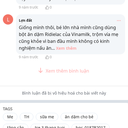
9 năm trước
0
L
Lợn đất
Giống mình thôi, bé lớn nhà mình cũng dùng
bột ăn dặm Ridielac của Vinamilk, trộm vía mẹ
cũng khỏe vì ban đầu mình không có kinh
nghiệm nấu ăn
...
Xem thêm
9 năm trước
0
Xem thêm bình luận
Bình luận đã bị vô hiệu hoá cho bài viết này
TAGS
Mẹ
TH
sữa mẹ
ăn dặm cho bé
tăng cân
tre 3 thang tuoi
bqc_0187B2017