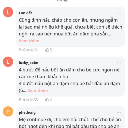
L
Lợn đất
Cũng định nấu cháo cho con ăn, nhưng ngẫm
lại sao mà nhiêu khê quá, chưa biết con sẽ thích
nghi ra sao nên mua bột ăn dặm pha sẳn
...
Xem thêm
9 năm trước
0
L
lucky_babe
4 bước để nấu bột ăn dặm cho bé cực ngon nè,
các mẹ tham khảo nha
4 bước nấu bột ăn dặm cho bé bắt đầu ăn dặm
(6
...
Xem thêm
9 năm trước
0
P
phetbong
Mẹ continue ơi, cho em hỏi chút. Thế cho bé ăn
bột ngọt đến khi nào thì bắt đầu tập cho bé ăn