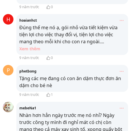
9 năm trước
0
H
hoaianhct
Đúng thế mẹ nó ạ, gói nhỏ vừa tiết kiệm vừa
tiện lợi cho việc thay đổi vị, tiện lợi cho việc
mang theo mỗi khi cho con ra ngoài.
...
Xem thêm
9 năm trước
0
P
phetbong
Tặng các mẹ đang có con ăn dặm thực đơn ăn
dặm cho bé nè
9 năm trước
1
mebeNa1
Nhàn hơn hẳn ngày trước mẹ nó nhỉ? Ngày
trước công ty mình đi nghỉ mát có chị còn
mang theo cả máy xay sinh tố, xoong quấy bột