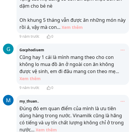
dặm cho bé nè
Oh khung 5 tháng vẫn được ăn những món này
rồi á, vậy mà con
...
Xem thêm
9 năm trước
0
G
Gocphodiuem
Cũng hay 1 cái là mình mang theo cho con
không lo mua đồ ăn ở ngoài con ăn không
được vệ sinh, em đi đâu mang con theo mẹ
...
Xem thêm
9 năm trước
0
M
my_thuan..
Đúng đó em quan điểm của mình là ưu tiên
dùng hàng trong nước. Vinamilk cũng là hãng
có tiếng và uy tín chất lượng không chỉ ở trong
nước
...
Xem thêm