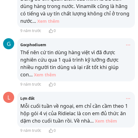
dùng hàng trong nước. Vinamilk cũng là hãng
có tiếng và uy tín chất lượng không chỉ ở trong
nước
...
Xem thêm
9 năm trước
0
G
Gocphodiuem
Thế nên cứ tin dùng hàng việt vì đã được
nghiên cứu qua 1 quá trình kỹ lưỡng được
nhiều người tin dùng và lại rất tốt khi giúp
con
...
Xem thêm
9 năm trước
0
L
Lợn đất
Mỗi cuối tuần về ngoại, em chỉ cần cầm theo 1
hộp gói 4 vị của Ridielac là con em đủ thức ăn
dặm cho cuối tuần rồi. Về nhà
...
Xem thêm
9 năm trước
0