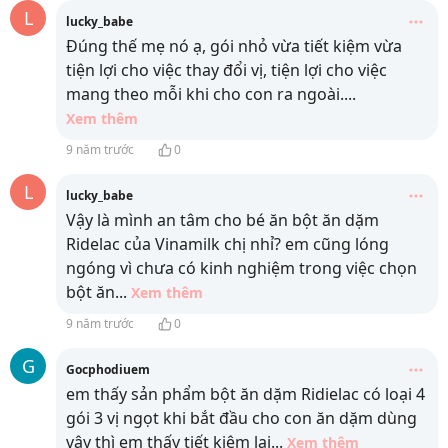
L
lucky_babe
Đúng thế mẹ nó ạ, gói nhỏ vừa tiết kiệm vừa
tiện lợi cho việc thay đổi vị, tiện lợi cho việc
mang theo mỗi khi cho con ra ngoài.
...
Xem thêm
9 năm trước
0
L
lucky_babe
Vậy là mình an tâm cho bé ăn bột ăn dặm
Ridelac của Vinamilk chị nhỉ? em cũng lóng
ngóng vì chưa có kinh nghiệm trong việc chọn
bột ăn
...
Xem thêm
9 năm trước
0
G
Gocphodiuem
em thấy sản phẩm bột ăn dặm Ridielac có loại 4
gói 3 vị ngọt khi bắt đầu cho con ăn dặm dùng
vậy thì em thấy tiết kiệm lại
...
Xem thêm