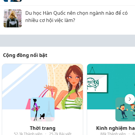
Du học Hàn Quốc nên chọn ngành nào để có
nhiều cơ hội việc làm?
Cộng đồng nổi bật
Thời trang
Kinh nghiệm hay
52.3k Thành viên
·
25.2k Bài viết
88k Thành viên
·
6