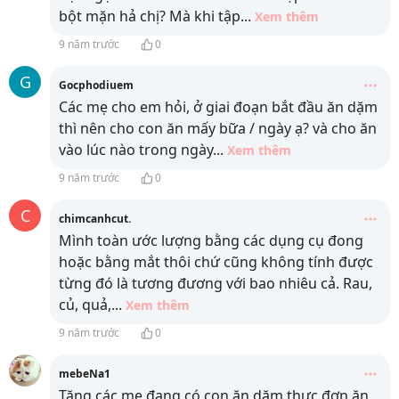
bột mặn hả chị? Mà khi tập
...
Xem thêm
9 năm trước
0
G
Gocphodiuem
Các mẹ cho em hỏi, ở giai đoạn bắt đầu ăn dặm
thì nên cho con ăn mấy bữa / ngày ạ? và cho ăn
vào lúc nào trong ngày
...
Xem thêm
9 năm trước
0
C
chimcanhcut.
Mình toàn ước lượng bằng các dụng cụ đong
hoặc bằng mắt thôi chứ cũng không tính được
từng đó là tương đương với bao nhiêu cả. Rau,
củ, quả,
...
Xem thêm
9 năm trước
0
mebeNa1
Tặng các mẹ đang có con ăn dặm thực đơn ăn