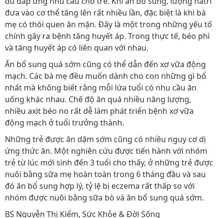
đủ đáp ứng nhu cầu cho trẻ. Khi ăn bổ sung, lượng natri
đưa vào cơ thể tăng lên rất nhiều lần, đặc biệt là khi bà
mẹ có thói quen ăn mặn. Đây là một trong những yếu tố
chính gây ra bệnh tăng huyết áp. Trong thực tế, béo phì
và tăng huyết áp có liên quan với nhau.
Ăn bổ sung quá sớm cũng có thể dẫn đến xơ vữa động
mạch. Các bà mẹ đều muốn dành cho con những gì bổ
nhất mà không biết rằng mỗi lứa tuổi có nhu cầu ăn
uống khác nhau. Chế độ ăn quá nhiều năng lượng,
nhiều axit béo no rất dễ làm phát triển bệnh xơ vữa
động mạch ở tuổi trưởng thành.
Những trẻ được ăn dặm sớm cũng có nhiều nguy cơ dị
ứng thức ăn. Một nghiên cứu được tiến hành với nhóm
trẻ từ lúc mới sinh đến 3 tuổi cho thấy, ở những trẻ được
nuôi bằng sữa mẹ hoàn toàn trong 6 tháng đầu và sau
đó ăn bổ sung hợp lý, tỷ lệ bị eczema rất thấp so với
nhóm được nuôi bằng sữa bò và ăn bổ sung quá sớm.
BS Nguyễn Thị Kiểm, Sức Khỏe & Đời Sống