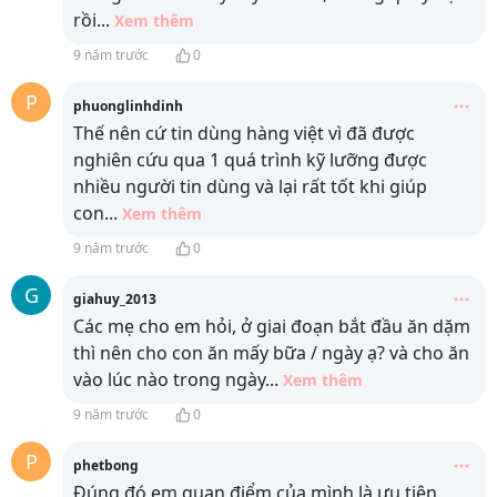
rồi
...
Xem thêm
9 năm trước
0
P
phuonglinhdinh
Thế nên cứ tin dùng hàng việt vì đã được
nghiên cứu qua 1 quá trình kỹ lưỡng được
nhiều người tin dùng và lại rất tốt khi giúp
con
...
Xem thêm
9 năm trước
0
G
giahuy_2013
Các mẹ cho em hỏi, ở giai đoạn bắt đầu ăn dặm
thì nên cho con ăn mấy bữa / ngày ạ? và cho ăn
vào lúc nào trong ngày
...
Xem thêm
9 năm trước
0
P
phetbong
Đúng đó em quan điểm của mình là ưu tiên