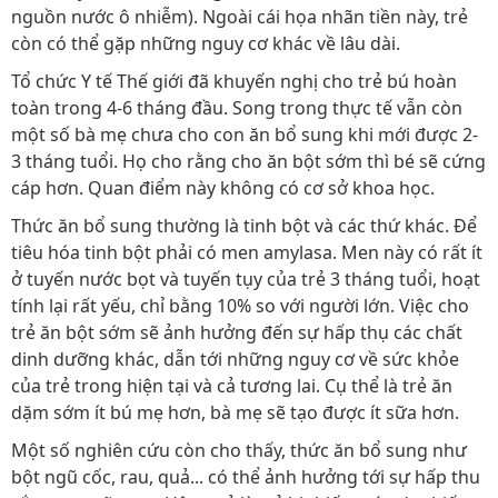
nguồn nước ô nhiễm). Ngoài cái họa nhãn tiền này, trẻ
còn có thể gặp những nguy cơ khác về lâu dài.
Tổ chức Y tế Thế giới đã khuyến nghị cho trẻ bú hoàn
toàn trong 4-6 tháng đầu. Song trong thực tế vẫn còn
một số bà mẹ chưa cho con ăn bổ sung khi mới được 2-
3 tháng tuổi. Họ cho rằng cho ăn bột sớm thì bé sẽ cứng
cáp hơn. Quan điểm này không có cơ sở khoa học.
Thức ăn bổ sung thường là tinh bột và các thứ khác. Để
tiêu hóa tinh bột phải có men amylasa. Men này có rất ít
ở tuyến nước bọt và tuyến tụy của trẻ 3 tháng tuổi, hoạt
tính lại rất yếu, chỉ bằng 10% so với người lớn. Việc cho
trẻ ăn bột sớm sẽ ảnh hưởng đến sự hấp thụ các chất
dinh dưỡng khác, dẫn tới những nguy cơ về sức khỏe
của trẻ trong hiện tại và cả tương lai. Cụ thể là trẻ ăn
dặm sớm ít bú mẹ hơn, bà mẹ sẽ tạo được ít sữa hơn.
Một số nghiên cứu còn cho thấy, thức ăn bổ sung như
bột ngũ cốc, rau, quả... có thể ảnh hưởng tới sự hấp thu