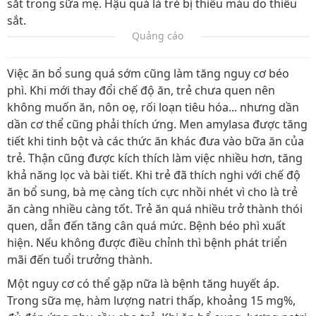
sắt trong sữa mẹ. Hậu quả là trẻ bị thiếu máu do thiếu
sắt.
Quảng cáo
Việc ăn bổ sung quá sớm cũng làm tăng nguy cơ béo
phì. Khi mới thay đổi chế độ ăn, trẻ chưa quen nên
không muốn ăn, nôn oẹ, rối loạn tiêu hóa... nhưng dần
dần cơ thể cũng phải thích ứng. Men amylasa được tăng
tiết khi tinh bột và các thức ăn khác đưa vào bữa ăn của
trẻ. Thận cũng được kích thích làm việc nhiều hơn, tăng
khả năng lọc và bài tiết. Khi trẻ đã thích nghi với chế độ
ăn bổ sung, bà mẹ càng tích cực nhồi nhét vì cho là trẻ
ăn càng nhiều càng tốt. Trẻ ăn quá nhiều trở thành thói
quen, dẫn đến tăng cân quá mức. Bệnh béo phì xuất
hiện. Nếu không được điều chỉnh thì bệnh phát triển
mãi đến tuổi trưởng thành.
Một nguy cơ có thể gặp nữa là bệnh tăng huyết áp.
Trong sữa mẹ, hàm lượng natri thấp, khoảng 15 mg%,