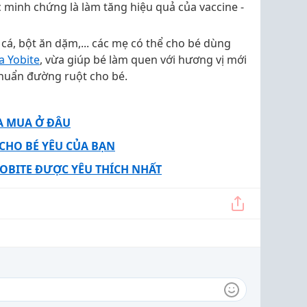
 minh chứng là làm tăng hiệu quả của vaccine -
 cá, bột ăn dặm,... các mẹ có thể cho bé dùng
a Yobite
, vừa giúp bé làm quen với hương vị mới
khuẩn đường ruột cho bé.
A MUA Ở ĐÂU
CHO BÉ YÊU CỦA BẠN
OBITE ĐƯỢC YÊU THÍCH NHẤT