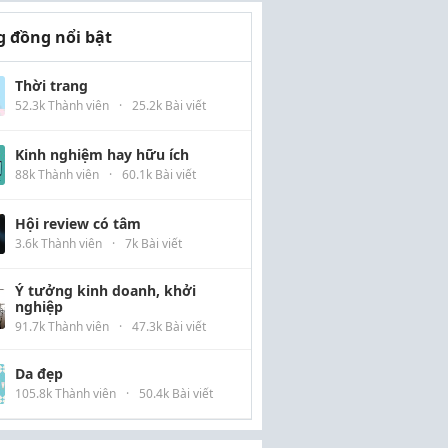
 đồng nổi bật
Thời trang
52.3k Thành viên
·
25.2k Bài viết
Kinh nghiệm hay hữu ích
88k Thành viên
·
60.1k Bài viết
Hội review có tâm
3.6k Thành viên
·
7k Bài viết
Ý tưởng kinh doanh, khởi
nghiệp
91.7k Thành viên
·
47.3k Bài viết
Da đẹp
105.8k Thành viên
·
50.4k Bài viết