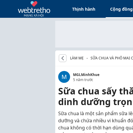
Thịnh hành
Cộng đồng
LÀM MẸ
SỮA CHUA VÀ PHÔ MAI C
MGLMinhKhue
M
5 năm trước
Sữa chua sấy th
dinh dưỡng trọn
Sữa chua là một sản phẩm sữa lên
dưỡng và chứa nhiều vi khuẩn đóng
chua không có thời hạn dùng quá 