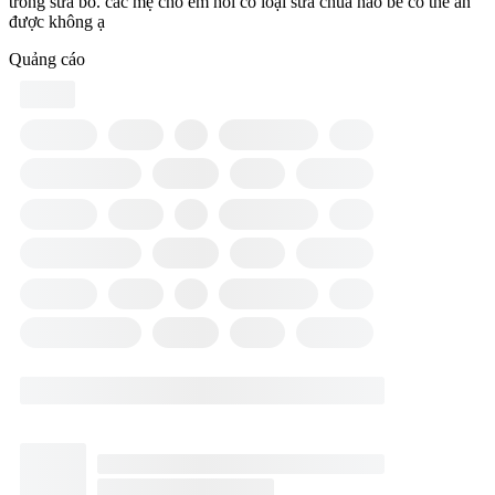
trong sữa bò. các mẹ cho em hỏi có loại sữa chua nào bé có thể ăn
được không ạ
Quảng cáo