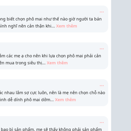
g biết chọn phô mai như thế nào giờ người ta bán
mình nghĩ nên cản thận khi
...
Xem thêm
lắm các mẹ ạ cho nên khi lựa chọn phô mai phải cản
ên mua trong siêu thị
...
Xem thêm
c nhau lắm sợ cực luôn, nên là mẹ nên chọn chỗ nào
inh dễ dính phô mai dởm
...
Xem thêm
 bao bì sản phẩm, mẹ sẽ thấy không phải sản phẩm