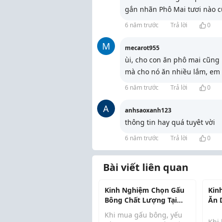
gắn nhãn Phô Mai tươi nào c
6 năm trước
Trả lời
0
M
mecarot955
ùi, cho con ăn phô mai cũng
mà cho nó ăn nhiều lắm, em 
6 năm trước
Trả lời
0
A
anhsaoxanh123
thông tin hay quá tuyêt vời
6 năm trước
Trả lời
0
Bài viết liên quan
Kinh Nghiệm Chọn Gấu
Kin
Bông Chất Lượng Tại
Ăn 
Buôn Ma Thuột
Kiệ
Khi mua gấu bông, yếu
Khi 