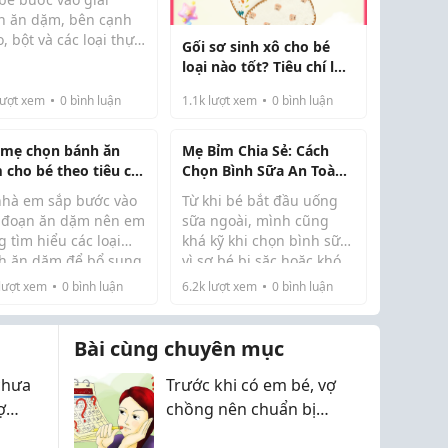
n ăn dặm, bên cạnh
, bột và các loại thực
Gối sơ sinh xô cho bé
m tươi, bánh ăn dặm
loại nào tốt? Tiêu chí lựa
g là sản phẩm được
chọn an toàn cho trẻ
ều phụ huynh lựa
ượt xem
0
bình luận
1.1k
lượt xem
0
bình luận
nhỏ
n để bổ sung vào
c đơn hàng ngày.
 mẹ chọn bánh ăn
Mẹ Bỉm Chia Sẻ: Cách
ng chỉ giúp bé làm
 cho bé theo tiêu chí
Chọn Bình Sữa An Toàn
..
?
Cho Bé
nhà em sắp bước vào
Từ khi bé bắt đầu uống
i đoạn ăn dặm nên em
sữa ngoài, mình cũng
 tìm hiểu các loại
khá kỹ khi chọn bình sữa
h ăn dặm để bổ sung
vì sợ bé bị sặc hoặc khó
 thực đơn cho bé. Tuy
chịu khi bú. Sau khi tìm
lượt xem
0
bình luận
6.2k
lượt xem
0
bình luận
n hiện nay có rất
hiểu nhiều loại, mình
ều sản phẩm khác
thấy những bình sữa có
u về thành phần, độ
thiết kế chống sặc và
Bài cùng chuyên mục
 sử dụng cũng...
chất liệu an t...
chưa
Trước khi có em bé, vợ
ợ
chồng nên chuẩn bị
a
sức khỏe sinh sản từ