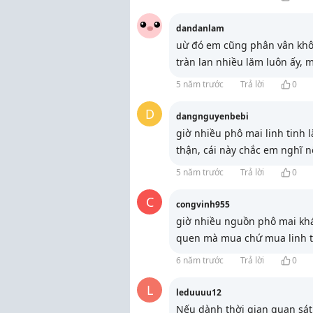
dandanlam
uừ đó em cũng phân vân khôn
tràn lan nhiều lăm luôn ấy, 
5 năm trước
Trả lời
0
D
dangnguyenbebi
giờ nhiều phô mai linh tinh 
thận, cái này chắc em nghĩ n
5 năm trước
Trả lời
0
C
congvinh955
giờ nhiều nguồn phô mai khá
quen mà mua chứ mua linh t
6 năm trước
Trả lời
0
L
leduuuu12
Nếu dành thời gian quan sát