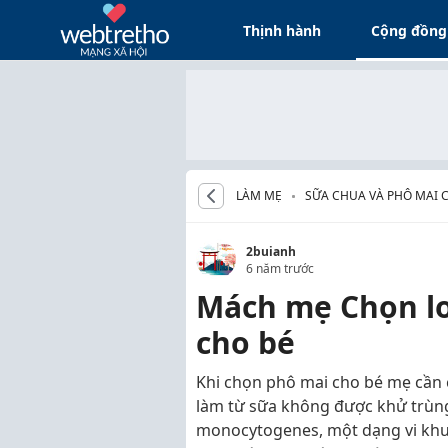
Thịnh hành
Cộng đồng
LÀM MẸ
SỮA CHUA VÀ PHÔ MAI C
2buianh
6 năm trước
Mách mẹ Chọn lo
cho bé
Khi chọn phô mai cho bé mẹ cần 
làm từ sữa không được khử trùng 
monocytogenes, một dạng vi khuẩ