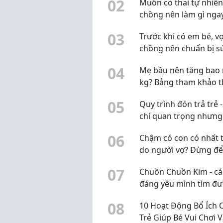
0
2
Muốn có thai tự nhiên
đúng
chồng nên làm gì nga
chu kỳ này?
0
3
Trước khi có em bé, v
chồng nên chuẩn bị s
khỏe sinh sản từ đâu?
0
4
Mẹ bầu nên tăng bao 
kg? Bảng tham khảo 
BMI trước khi mang th
0
5
Quy trình đón trả trẻ -
chí quan trọng nhưng
bị bỏ qua
0
6
Chậm có con có nhất t
do người vợ? Đừng đ
định kiến làm chậm vi
0
7
Chuồn Chuồn Kim - cái
nguyên nhân
đáng yêu mình tìm đư
Q10
0
8
10 Hoạt Động Bổ Ích 
Trẻ Giúp Bé Vui Chơi 