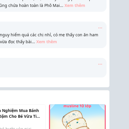
ũng chứa hoàn toàn là Phô Mai
...
Xem thêm
 nguy hiểm quá các chị nhỉ, có mẹ thấy con ăn ham
vừa đọc thấy bài
...
Xem thêm
h Nghiệm Mua Bánh
Dặm Cho Bé Vừa Tiết
m Vừa Chất Lượng
bé bước vào giai