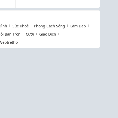
Khám Phá Của Trẻ
 Đình
Sức Khoẻ
Phong Cách Sống
Làm Đẹp
ội Bàn Tròn
Cưới
Giao Dịch
Webtretho