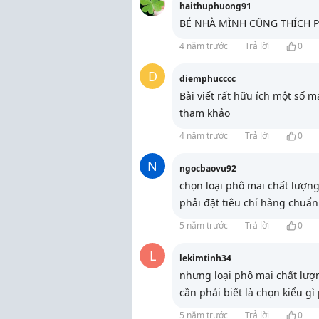
haithuphuong91
BÉ NHÀ MÌNH CŨNG THÍCH 
4 năm trước
Trả lời
0
D
diemphucccc
Bài viết rất hữu ích một số 
tham khảo
4 năm trước
Trả lời
0
N
ngocbaovu92
chọn loại phô mai chất lượn
phải đặt tiêu chí hàng chuẩn
5 năm trước
Trả lời
0
L
lekimtinh34
nhưng loại phô mai chất lượ
cần phải biết là chọn kiểu g
5 năm trước
Trả lời
0