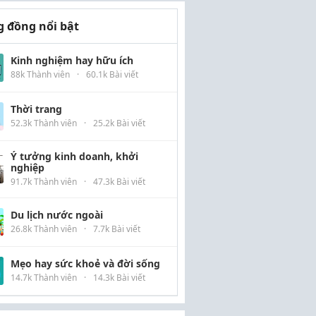
 đồng nổi bật
Kinh nghiệm hay hữu ích
88k Thành viên
·
60.1k Bài viết
Thời trang
52.3k Thành viên
·
25.2k Bài viết
Ý tưởng kinh doanh, khởi
nghiệp
91.7k Thành viên
·
47.3k Bài viết
Du lịch nước ngoài
26.8k Thành viên
·
7.7k Bài viết
Mẹo hay sức khoẻ và đời sống
14.7k Thành viên
·
14.3k Bài viết