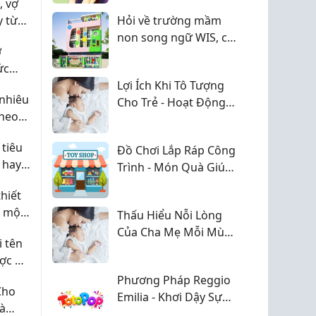
, vợ
đâu?
y từ
Hỏi về trường mầm
non song ngữ WIS, có
ợ
mẹ nào cho bé học
ức
chưa ạ?
Lợi Ích Khi Tô Tượng
nhiêu
Cho Trẻ - Hoạt Động
theo
Giúp Bé Phát Triển
ai
Toàn Diện
 tiêu
Đồ Chơi Lắp Ráp Công
 hay
Trình - Món Quà Giúp
Trẻ Phát Triển Tư Duy
hiết
Và Sáng Tạo
ể một
Thấu Hiểu Nỗi Lòng
ệc tìm
Của Cha Mẹ Mỗi Mùa
 tên
Hè Về
ợc ở
Phương Pháp Reggio
Cho
Emilia - Khơi Dậy Sự
Và
Sáng Tạo Và Khả Năng