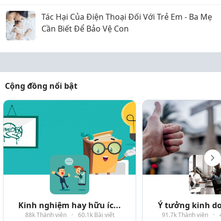
Tác Hại Của Điện Thoại Đối Với Trẻ Em - Ba Mẹ
Cần Biết Để Bảo Vệ Con
Cộng đồng nổi bật
Kinh nghiệm hay hữu íc...
Ý tưởng kinh do
88k Thành viên
·
60.1k Bài viết
91.7k Thành viên
·