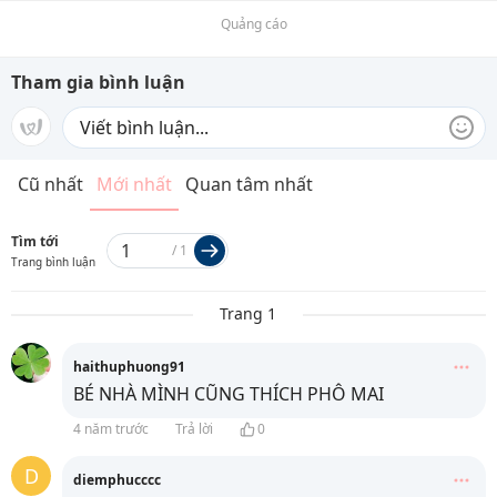
Quảng cáo
Tham gia bình luận
Cũ nhất
Mới nhất
Quan tâm nhất
Tìm tới
/
1
Trang bình luận
Trang 1
haithuphuong91
BÉ NHÀ MÌNH CŨNG THÍCH PHÔ MAI
4 năm trước
Trả lời
0
D
diemphucccc