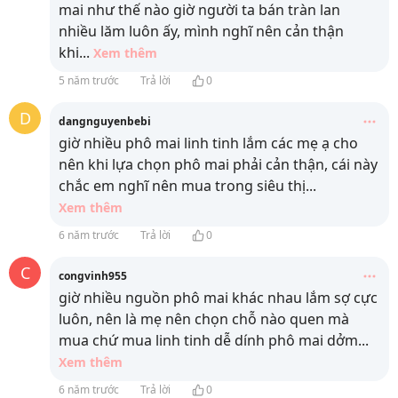
mai như thế nào giờ người ta bán tràn lan
nhiều lăm luôn ấy, mình nghĩ nên cản thận
khi
...
Xem thêm
5 năm trước
Trả lời
0
D
dangnguyenbebi
giờ nhiều phô mai linh tinh lắm các mẹ ạ cho
nên khi lựa chọn phô mai phải cản thận, cái này
chắc em nghĩ nên mua trong siêu thị
...
Xem thêm
6 năm trước
Trả lời
0
C
congvinh955
giờ nhiều nguồn phô mai khác nhau lắm sợ cực
luôn, nên là mẹ nên chọn chỗ nào quen mà
mua chứ mua linh tinh dễ dính phô mai dởm
...
Xem thêm
6 năm trước
Trả lời
0