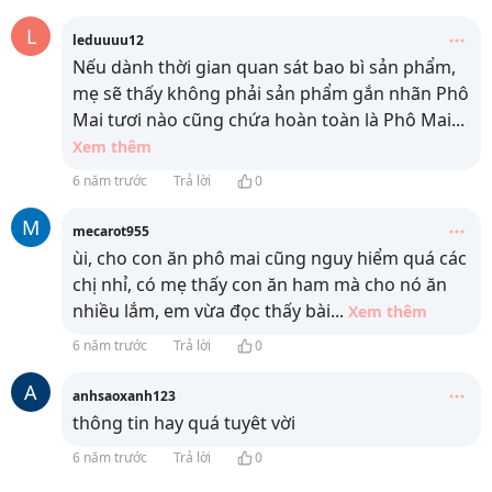
L
leduuuu12
Nếu dành thời gian quan sát bao bì sản phẩm,
mẹ sẽ thấy không phải sản phẩm gắn nhãn Phô
Mai tươi nào cũng chứa hoàn toàn là Phô Mai
...
Xem thêm
6 năm trước
Trả lời
0
M
mecarot955
ùi, cho con ăn phô mai cũng nguy hiểm quá các
chị nhỉ, có mẹ thấy con ăn ham mà cho nó ăn
nhiều lắm, em vừa đọc thấy bài
...
Xem thêm
6 năm trước
Trả lời
0
A
anhsaoxanh123
thông tin hay quá tuyêt vời
6 năm trước
Trả lời
0