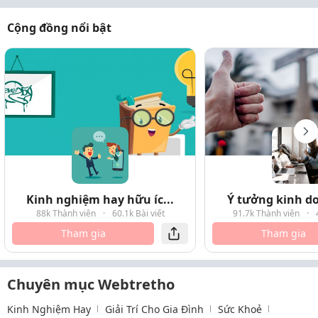
Cộng đồng nổi bật
Kinh nghiệm hay hữu íc...
Ý tưởng kinh do
88k Thành viên
·
60.1k Bài viết
91.7k Thành viên
·
Tham gia
Tham gia
Chuyên mục Webtretho
Kinh Nghiệm Hay
Giải Trí Cho Gia Đình
Sức Khoẻ