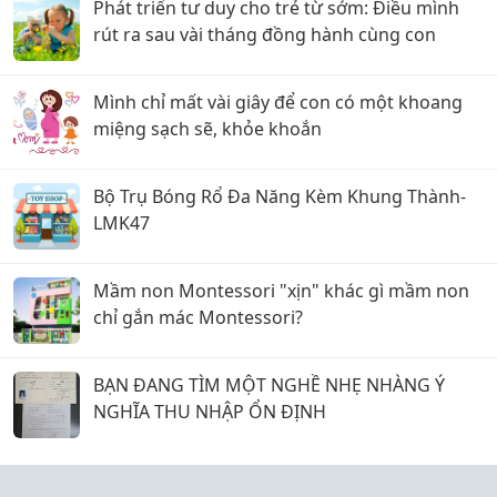
Phát triển tư duy cho trẻ từ sớm: Điều mình
rút ra sau vài tháng đồng hành cùng con
Mình chỉ mất vài giây để con có một khoang
miệng sạch sẽ, khỏe khoắn
Bộ Trụ Bóng Rổ Đa Năng Kèm Khung Thành-
LMK47
Mầm non Montessori "xịn" khác gì mầm non
chỉ gắn mác Montessori?
BẠN ĐANG TÌM MỘT NGHỀ NHẸ NHÀNG Ý
NGHĨA THU NHẬP ỔN ĐỊNH