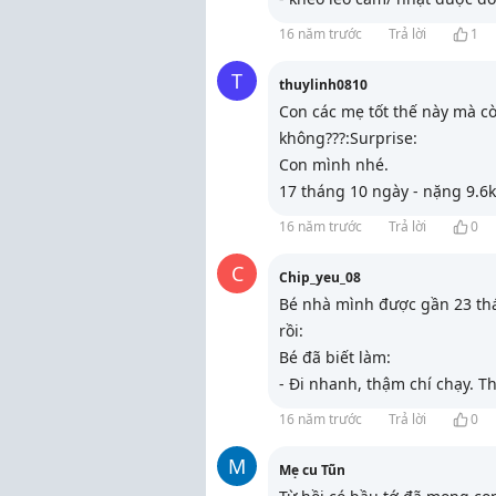
16 năm trước
Trả lời
1
T
thuylinh0810
Con các mẹ tốt thế này mà cò
không???:Surprise:
Con mình nhé.
17 tháng 10 ngày - nặng 9.6
16 năm trước
Trả lời
0
C
Chip_yeu_08
Bé nhà mình được gần 23 thá
rồi:
Bé đã biết làm:
- Đi nhanh, thậm chí chạy. T
16 năm trước
Trả lời
0
M
Mẹ cu Tũn