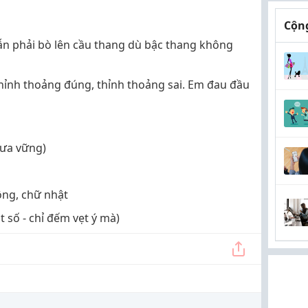
Cộng
ẫn phải bò lên cầu thang dù bậc thang không
thỉnh thoảng đúng, thỉnh thoảng sai. Em đau đầu
hưa vững)
uông, chữ nhật
 số - chỉ đếm vẹt ý mà)