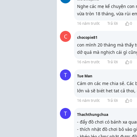
Nghe các mẹ kể chuyện con 
vừa tròn 18 tháng, vừa rùi e
16 năm trước
Trả lời
0
C
chocopie81
con mình 20 tháng mà thấy tủ
dở quá mà nghịch cái gì cũn
16 năm trước
Trả lời
0
T
Tue Man
Cám ơn các me chia sẻ. Các 
lớn và sẽ biét het tat cả thoi,
16 năm trước
Trả lời
0
T
Thachthungchua
- đẩy đồ chơi có bánh xa qu
- thích nhặt đồ chơi bỏ vào g
- khéo léo cầm/ nhặt được đồ