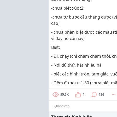
-chưa biết xúc :2:
-chưa tự bước cầu thang được (v
cao)
- chưa phân biệt được các màu (
vì dạy nó cái này)
Biết:
- Đi, chạy (chỉ chậm chậm thôi, c
- Nói đủ thứ, hát nhiều bài
- biết các hình: tròn, tam giác, v
- Đếm được từ 1-30 (chưa biết mặt
55.5K
1
126
Quảng cáo