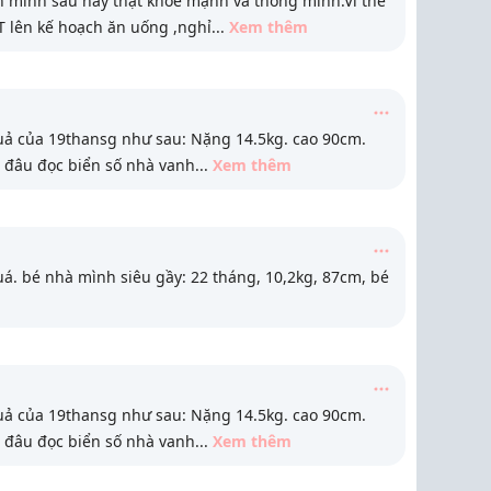
n mình sau này thật khoẻ mạnh và thông minh.Vì thế
T lên kế hoạch ăn uống ,nghỉ
...
Xem thêm
uả của 19thansg như sau: Nặng 14.5kg. cao 90cm.
đi đâu đọc biển số nhà vanh
...
Xem thêm
á. bé nhà mình siêu gầy: 22 tháng, 10,2kg, 87cm, bé
uả của 19thansg như sau: Nặng 14.5kg. cao 90cm.
đi đâu đọc biển số nhà vanh
...
Xem thêm