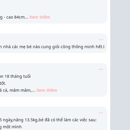
kg - cao 84cm
...
Xem thêm
on nhà các mẹ bé nào cung giỏi cũng thông minh hết.l
n 18 tháng tuổi
tốt.
 cá cá, măm măm,
...
Xem thêm
 ngày,nặng 13.5kg,bé đã có thể làm các việc sau:
ng một mình