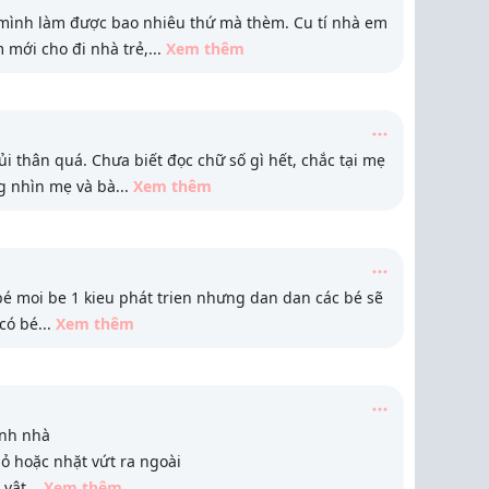
mình làm được bao nhiêu thứ mà thèm. Cu tí nhà em
m mới cho đi nhà trẻ,
...
Xem thêm
i thân quá. Chưa biết đọc chữ số gì hết, chắc tại mẹ
g nhìn mẹ và bà
...
Xem thêm
bé moi be 1 kieu phát trien nhưng dan dan các bé sẽ
 có bé
...
Xem thêm
anh nhà
iỏ hoặc nhặt vứt ra ngoài
 vật
...
Xem thêm