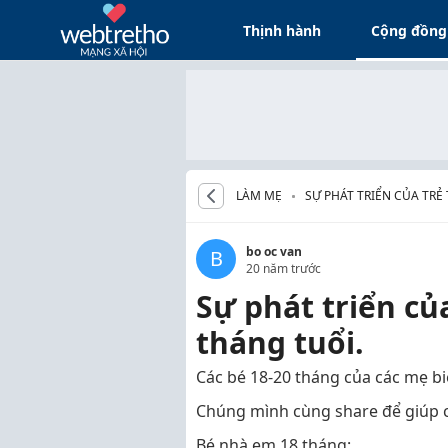
Thịnh hành
Cộng đồng
LÀM MẸ
SỰ PHÁT TRIỂN CỦA TRẺ 
LÊN
bo oc van
B
20 năm trước
Sự phát triển củ
tháng tuổi.
Các bé 18-20 tháng của các mẹ bi
Chúng mình cùng share để giúp c
Bé nhà em 18 tháng: