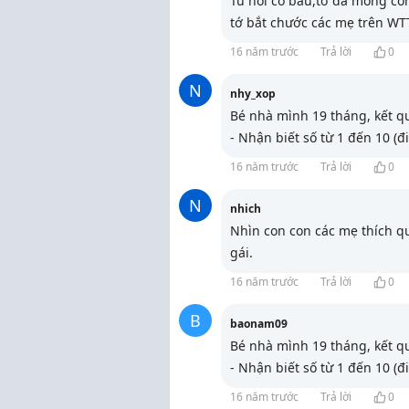
Từ hồi có bầu,tớ đã mong co
tớ bắt chước các mẹ trên WT
16 năm trước
Trả lời
0
N
nhy_xop
Bé nhà mình 19 tháng, kết q
- Nhận biết số từ 1 đến 10 (
16 năm trước
Trả lời
0
N
nhich
Nhìn con con các mẹ thích qu
gái.
16 năm trước
Trả lời
0
B
baonam09
Bé nhà mình 19 tháng, kết q
- Nhận biết số từ 1 đến 10 (
16 năm trước
Trả lời
0