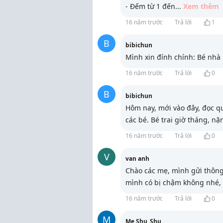
- Đếm từ 1 đến
...
Xem thêm
16 năm trước
Trả lời
1
B
bibichun
Mình xin đính chính: Bé nhà m
16 năm trước
Trả lời
0
B
bibichun
Hôm nay, mới vào đây, đọc q
các bé. Bé trai giờ tháng, nặ
16 năm trước
Trả lời
0
V
van anh
Chào các mẹ, mình gửi thông
mình có bị chậm không nhé, 
16 năm trước
Trả lời
0
M
Me Shu_Shu