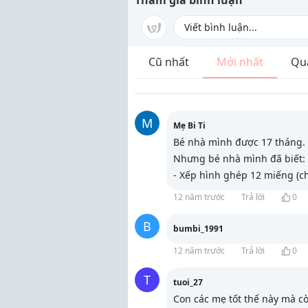
Tham gia bình luận
Cũ nhất
Mới nhất
Qu
M
Mẹ Bi Ti
Bé nhà mình được 17 tháng. 
Nhưng bé nhà mình đã biết:
- Xếp hình ghép 12 miếng (c
12 năm trước
Trả lời
0
B
bumbi_1991
12 năm trước
Trả lời
0
T
tuoi_27
Con các mẹ tốt thế này mà cò