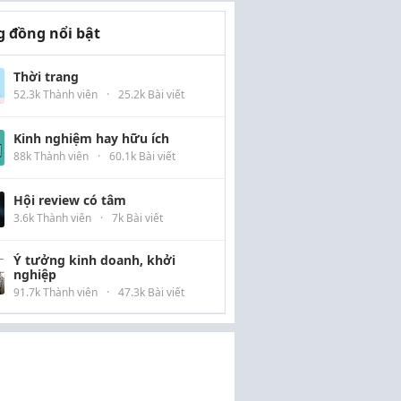
 đồng nổi bật
Thời trang
52.3k Thành viên
·
25.2k Bài viết
Kinh nghiệm hay hữu ích
88k Thành viên
·
60.1k Bài viết
Hội review có tâm
3.6k Thành viên
·
7k Bài viết
Ý tưởng kinh doanh, khởi
nghiệp
91.7k Thành viên
·
47.3k Bài viết