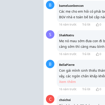
B
bameluonbencon
Các mẹ cho em hỏi có phải bế
BGV nhà e toàn bế bé cắp ná
16 năm trước
Trả lời
0
S
ShakNatru
Mẹ nó mau sớm đưa con đi b
càng sớm thì càng mau bình t
16 năm trước
Trả lời
0
B
BellaPierre
Con gái mình sinh thiếu thá
vậy, các ngón chân khấp kh
Xem thêm
16 năm trước
Trả lời
0
C
choichoi