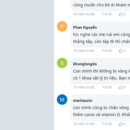
cũng muốn cho bé di khám n
16 năm trước
Trả lời
0
P
Phan Nguyễn
hic nghe các mẹ nói em cũng
thẳng tắp, còn tập đi thì ch
16 năm trước
Trả lời
0
K
khunglongdo
Con mình thì không bị vòng 
có 1 khoa vật lý trị liệu. Bạ
16 năm trước
Trả lời
0
M
mechauzin
con mình cũng bị chân vòng k
thêm canxi và vitamin D. Kh
16 năm trước
Trả lời
0