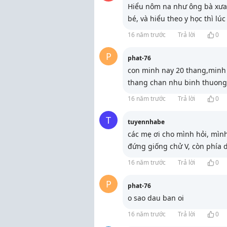
Hiểu nôm na như ông bà xưa 
bé, và hiểu theo y học thì lú
16 năm trước
Trả lời
0
P
phat-76
con minh nay 20 thang,minh t
thang chan nhu binh thuong.
16 năm trước
Trả lời
0
T
tuyennhabe
các mẹ ơi cho mình hỏi, mình
đứng giống chử V, còn phía 
16 năm trước
Trả lời
0
P
phat-76
o sao dau ban oi
16 năm trước
Trả lời
0