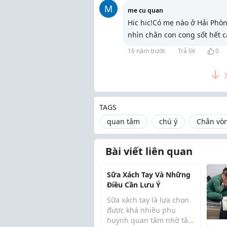
M
me cu quan
Hic hic!Có mẹ nào ở Hải Phòn
nhìn chân con cong sốt hết 
16 năm trước
Trả lời
0
TAGS
quan tâm
chú ý
Chân vò
Bài viết liên quan
Sữa Xách Tay Và Những
Điều Cần Lưu Ý
Sữa xách tay là lựa chọn
được khá nhiều phụ
huynh quan tâm nhờ tâm