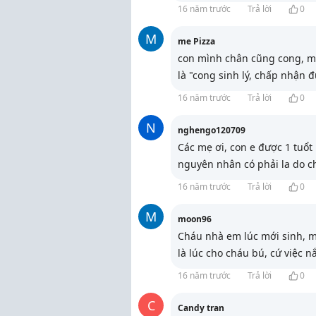
16 năm trước
Trả lời
0
M
me Pizza
con mình chân cũng cong, m
là "cong sinh lý, chấp nhận đ
16 năm trước
Trả lời
0
N
nghengo120709
Các mẹ ơi, con e được 1 tuổt 
nguyên nhân có phải la do ch
16 năm trước
Trả lời
0
M
moon96
Cháu nhà em lúc mới sinh, m
là lúc cho cháu bú, cứ việc 
16 năm trước
Trả lời
0
C
Candy tran