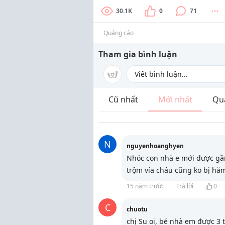
30.1K
0
71
Quảng cáo
Tham gia bình luận
Cũ nhất
Mới nhất
Qu
N
nguyenhoanghyen
Nhóc con nhà e mới được gần 
trộm vía cháu cũng ko bị hăm 
15 năm trước
Trả lời
0
C
chuotu
chị Su oi, bé nhà em được 3 