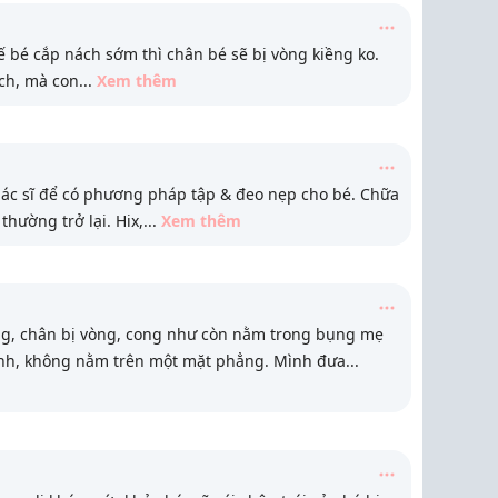
 bé cắp nách sớm thì chân bé sẽ bị vòng kiềng ko.
ch, mà con
...
Xem thêm
ác sĩ để có phương pháp tập & đeo nẹp cho bé. Chữa
hường trở lại. Hix,
...
Xem thêm
ng, chân bị vòng, cong như còn nằm trong bụng mẹ
ểnh, không nằm trên một mặt phẳng. Mình đưa
...