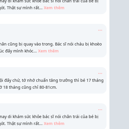
ay di khám sức khỏe bác sĩ nói chân trái của bé bị
gót. Thật sự mình rất
...
Xem thêm
ân cũng bị quay vào trong. Bác sĩ nói cháu bị khoèo
úc đấy mình khóc
...
Xem thêm
ội đấy chứ, tớ nhớ chuẩn tăng trưởng thì bé 17 tháng
tớ 18 tháng cũng chỉ 80-81cm.
ay di khám sức khỏe bác sĩ nói chân trái của bé bị
gót. Thật sự mình rất
...
Xem thêm