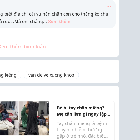
g biết địa chỉ cái vụ nắn chân con cho thẳng ko chứ
cả ruột .Mà em chẳng
...
Xem thêm
Xem thêm bình luận
ng kiềng
van de ve xuong khop
Bé bị tay chân miệng?
Mẹ cần làm gì ngay lập
tức
Tay chân miệng là bệnh
truyền nhiễm thường
gặp ở trẻ nhỏ, đặc biệt