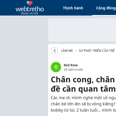
Thịnh hành
Cộng đồng
LÀM MẸ
SỰ PHÁT TRIỂN CỦA TRẺ 
LÊN
Red Rose
R
20 năm trước
Chân cong, chân
đề cần quan tâm 
Các mẹ ơi, mình nghe một số ngư
chân bé lớn lên sẽ bị vòng kiềng?
bobby từ lúc 2 tuần tuổi... mình l