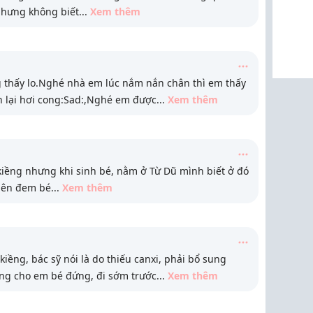
hưng không biết
...
Xem thêm
 thấy lo.Nghé nhà em lúc nắm nắn chân thì em thấy
ân lại hơi cong:Sad:,Nghé em được
...
Xem thêm
kiềng nhưng khi sinh bé, nằm ở Từ Dũ mình biết ở đó
n nên đem bé
...
Xem thêm
iềng, bác sỹ nói là do thiếu canxi, phải bổ sung
ông cho em bé đứng, đi sớm trước
...
Xem thêm