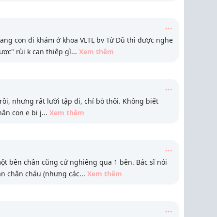
ang con đi khám ở khoa VLTL bv Từ Dũ thì được nghe
ược" rùi k can thiệp gì
...
Xem thêm
rồi, nhưng rất lười tập đi, chỉ bò thôi. Không biết
ân con e bi j
...
Xem thêm
ột bên chân cũng cứ nghiêng qua 1 bên. Bác sĩ nói
nắn chân cháu (nhưng các
...
Xem thêm