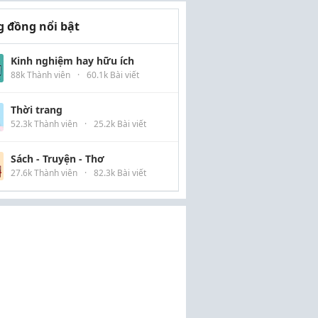
 đồng nổi bật
Kinh nghiệm hay hữu ích
88k Thành viên
·
60.1k Bài viết
Thời trang
52.3k Thành viên
·
25.2k Bài viết
Sách - Truyện - Thơ
27.6k Thành viên
·
82.3k Bài viết