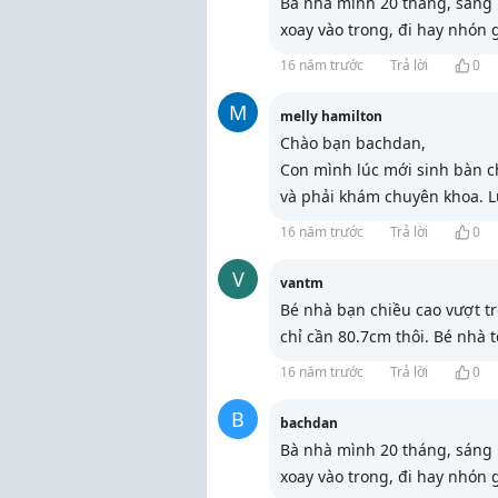
Bà nhà mình 20 tháng, sáng n
xoay vào trong, đi hay nhón 
16 năm trước
Trả lời
0
M
melly hamilton
Chào bạn bachdan,
Con mình lúc mới sinh bàn ch
và phải khám chuyên khoa. L
16 năm trước
Trả lời
0
V
vantm
Bé nhà bạn chiều cao vượt tr
chỉ cần 80.7cm thôi. Bé nhà 
16 năm trước
Trả lời
0
B
bachdan
Bà nhà mình 20 tháng, sáng n
xoay vào trong, đi hay nhón 