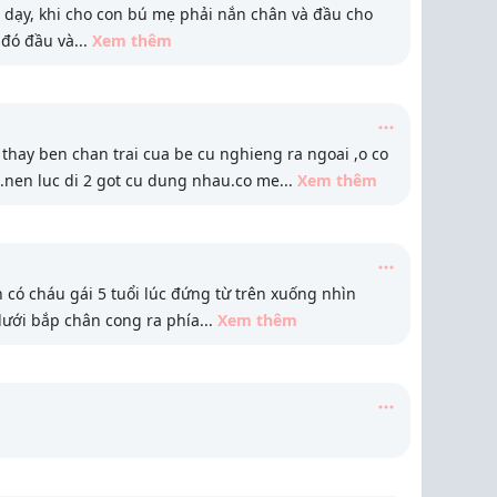
dạy, khi cho con bú mẹ phải nắn chân và đầu cho
c đó đầu và
...
Xem thêm
hay ben chan trai cua be cu nghieng ra ngoai ,o co
nen luc di 2 got cu dung nhau.co me
...
Xem thêm
 có cháu gái 5 tuổi lúc đứng từ trên xuống nhìn
dưới bắp chân cong ra phía
...
Xem thêm