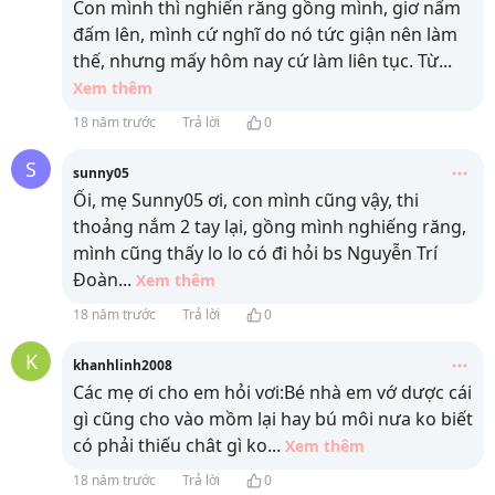
Con mình thì nghiến răng gồng mình, giơ nấm
đấm lên, mình cứ nghĩ do nó tức giận nên làm
thế, nhưng mấy hôm nay cứ làm liên tục. Từ
...
Xem thêm
18 năm trước
Trả lời
0
S
sunny05
Ối, mẹ Sunny05 ơi, con mình cũng vậy, thi
thoảng nắm 2 tay lại, gồng mình nghiếng răng,
mình cũng thấy lo lo có đi hỏi bs Nguyễn Trí
Đoàn
...
Xem thêm
18 năm trước
Trả lời
0
K
khanhlinh2008
Các mẹ ơi cho em hỏi vơi:Bé nhà em vớ dược cái
gì cũng cho vào mồm lại hay bú môi nưa ko biết
có phải thiếu chât gì ko
...
Xem thêm
18 năm trước
Trả lời
0