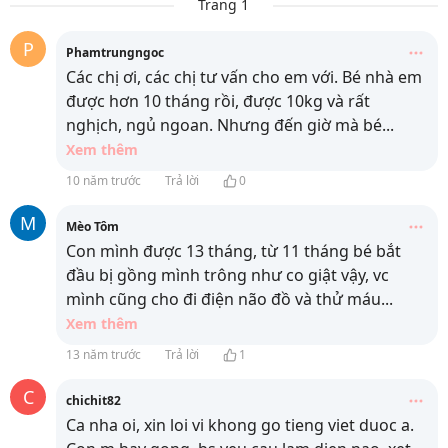
Trang 1
P
Phamtrungngoc
Các chị ơi, các chị tư vấn cho em với. Bé nhà em
được hơn 10 tháng rồi, được 10kg và rất
nghịch, ngủ ngoan. Nhưng đến giờ mà bé
...
Xem thêm
10 năm trước
Trả lời
0
M
Mèo Tôm
Con mình được 13 tháng, từ 11 tháng bé bắt
đầu bị gồng mình trông như co giật vậy, vc
mình cũng cho đi điện não đồ và thử máu
...
Xem thêm
13 năm trước
Trả lời
1
C
chichit82
Ca nha oi, xin loi vi khong go tieng viet duoc a.