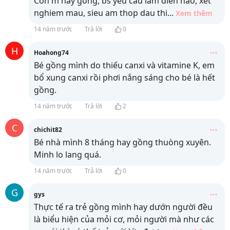
Con m hay gong, bs yeu cau lam dien nao, xet
nghiem mau, sieu am thop dau thi
...
Xem thêm
14 năm trước
Trả lời
0
H
Hoahong74
Bé gồng mình do thiếu canxi và vitamine K, em
bổ xung canxi rồi phơi nắng sáng cho bé là hết
gồng.
14 năm trước
Trả lời
2
C
chichit82
Bé nhà mình 8 tháng hay gồng thuòng xuyên.
Minh lo lang quá.
14 năm trước
Trả lời
0
G
gys
Thực tế ra trẻ gồng mình hay dướn người đều
là biểu hiện của mỏi cơ, mỏi người mà như các