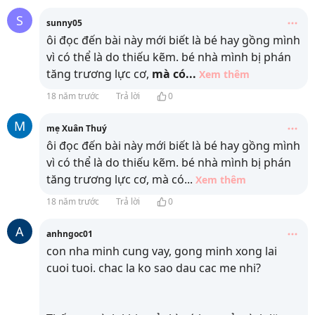
S
sunny05
ôi đọc đến bài này mới biết là bé hay gồng mình
vì có thể là do thiếu kẽm. bé nhà mình bị phán
tăng trương lực cơ,
mà có
...
Xem thêm
18 năm trước
Trả lời
0
M
mẹ Xuân Thuý
ôi đọc đến bài này mới biết là bé hay gồng mình
vì có thể là do thiếu kẽm. bé nhà mình bị phán
tăng trương lực cơ, mà có
...
Xem thêm
18 năm trước
Trả lời
0
A
anhngoc01
con nha minh cung vay, gong minh xong lai
cuoi tuoi. chac la ko sao dau cac me nhi?