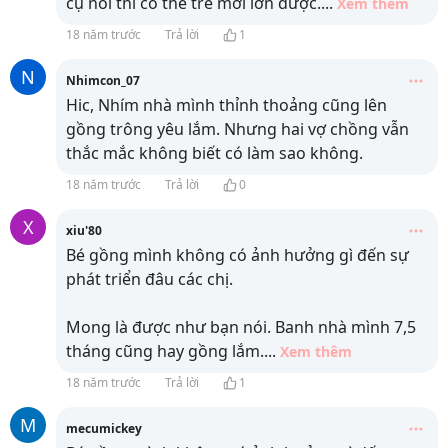
cụ nói thì có thế trẻ mới lớn được.
...
Xem thêm
18 năm trước
Trả lời
1
N
Nhimcon_07
Hic, Nhím nhà mình thỉnh thoảng cũng lên
gồng trông yêu lắm. Nhưng hai vợ chồng vẫn
thắc mắc không biết có làm sao không.
18 năm trước
Trả lời
0
X
xiu'80
Bé gồng mình không có ảnh hưởng gì đến sự
phát triển đâu các chị.
Mong là được như bạn nói. Banh nhà mình 7,5
tháng cũng hay gồng lắm.
...
Xem thêm
18 năm trước
Trả lời
1
M
mecumickey