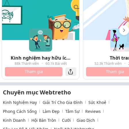
Kinh nghiệm hay hữu íc...
Thời tr
88k Thành viên
·
60.1k Bài viết
52.3k Thành viên
·
Tham gia
Tham gia
Chuyên mục Webtretho
Kinh Nghiệm Hay
Giải Trí Cho Gia Đình
Sức Khoẻ
Phong Cách Sống
Làm Đẹp
Tâm Sự
Reviews
Kinh Doanh
Hội Bàn Tròn
Cưới
Giao Dịch