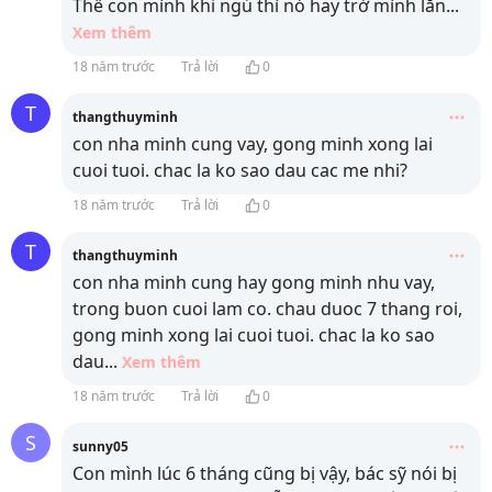
Thế con mình khi ngủ thì nó hay trở mình lăn
...
Xem thêm
18 năm trước
Trả lời
0
T
thangthuyminh
con nha minh cung vay, gong minh xong lai
cuoi tuoi. chac la ko sao dau cac me nhi?
18 năm trước
Trả lời
0
T
thangthuyminh
con nha minh cung hay gong minh nhu vay,
trong buon cuoi lam co. chau duoc 7 thang roi,
gong minh xong lai cuoi tuoi. chac la ko sao
dau
...
Xem thêm
18 năm trước
Trả lời
0
S
sunny05
Con mình lúc 6 tháng cũng bị vậy, bác sỹ nói bị