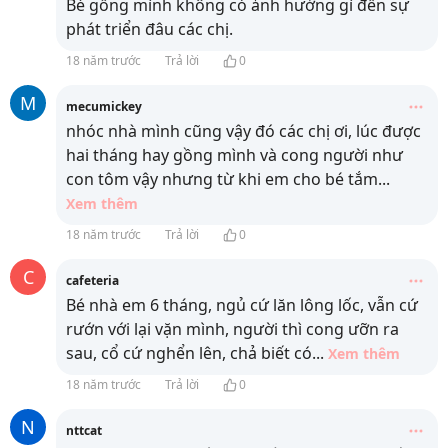
Bé gồng mình không có ảnh hưởng gì đến sự
phát triển đâu các chị.
18 năm trước
Trả lời
0
M
mecumickey
nhóc nhà mình cũng vậy đó các chị ơi, lúc được
hai tháng hay gồng mình và cong người như
con tôm vậy nhưng từ khi em cho bé tắm
...
Xem thêm
18 năm trước
Trả lời
0
C
cafeteria
Bé nhà em 6 tháng, ngủ cứ lăn lông lốc, vẫn cứ
rướn với lại vặn mình, người thì cong ưỡn ra
sau, cổ cứ nghển lên, chả biết có
...
Xem thêm
18 năm trước
Trả lời
0
N
nttcat