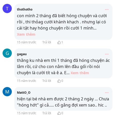
T
thothotho
con mình 2 tháng đã biết hóng chuyện và cười
rồi , thi thỏag cười khành khạch . nhưng lại có
cái tật hay hóng chuyện rồi cười 1 mình
...
Xem thêm
15 năm trước
Trả lời
1
G
gagau
thằng ku nhà em thì 1 tháng đã hóng chuyện ác
lắm rồi, cứ cho con nằm lên đầu gối rồi nói
chuyện là cười tít và ê a. E
...
Xem thêm
15 năm trước
Trả lời
0
M
MattO_O
hiện tại bé nhà em được 2 tháng 2 ngày ... Chưa
"hóng hớt" gì cả..... cố gắng đợi xem sao.. hic ..
15 năm trước
Trả lời
0