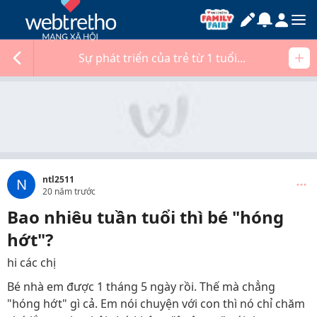
Sự phát triển của trẻ từ 1 tuổi...
ntl2511
N
20 năm trước
Bao nhiêu tuần tuổi thì bé "hóng
hớt"?
hi các chị
Bé nhà em được 1 tháng 5 ngày rồi. Thế mà chẳng
"hóng hớt" gì cả. Em nói chuyện với con thì nó chỉ chăm