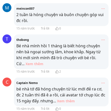
M
meincon007
2 tuần là hóng chuyện và buôn chuyện góp vui
đc rồi.
15 năm trước
Trả lời
0
T
thobong
Bé nhà mình hồi 1 tháng là biết hóng chuyện
nên bà ngoại sướng lắm, khoe khắp. Ngay từ
khi mới sinh mình đã trò chuyện với bé rồi.
Cứ
...
Xem thêm
15 năm trước
Trả lời
2
C
Captain Nemo
bé nhà tớ đã hóng chuyện từ lúc mới đẻ ra cơ,
đc 2 tuần thì đã ê a rồi, cái avatar tớ chụp lúc đc
15 ngày đấy. nhưng
...
Xem thêm
15 năm trước
Trả lời
0