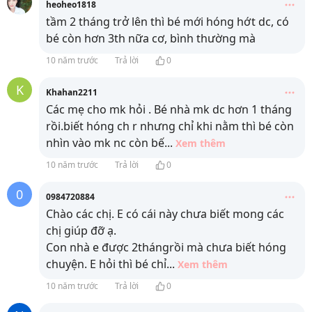
heoheo1818
tầm 2 tháng trở lên thì bé mới hóng hớt dc, có
bé còn hơn 3th nữa cơ, bình thường mà
10 năm trước
Trả lời
0
K
Khahan2211
Các mẹ cho mk hỏi . Bé nhà mk dc hơn 1 tháng
rồi.biết hóng ch r nhưng chỉ khi nằm thì bé còn
nhìn vào mk nc còn bế
...
Xem thêm
10 năm trước
Trả lời
0
0
0984720884
Chào các chị. E có cái này chưa biết mong các
chị giúp đỡ ạ.
Con nhà e được 2thángrồi mà chưa biết hóng
chuyện. E hỏi thì bé chỉ
...
Xem thêm
10 năm trước
Trả lời
0