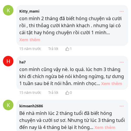
K
Kitty_mami
con mình 2 tháng đã biết hóng chuyện và cười
rồi , thi thỏag cười khành khạch . nhưng lại có
cái tật hay hóng chuyện rồi cười 1 mình
...
Xem thêm
15 năm trước
Trả lời
1
H
ha7
con mình cũng vậy nè. lo quá. lúc hơn 3 tháng
khi đi chích ngừa bé nói không ngừng, tự dưng
1 tuần sau bé ít nói hẳn. mình chọc
...
Xem thêm
15 năm trước
Trả lời
0
K
kimoanh2686
Bé nhà mình lúc 2 tháng tuổi đã biết hóng
chuyện và cười sơ sơ. Nhưng từ lúc 3 tháng tuổi
đến nay là 4 tháng bé lại ít hóng
...
Xem thêm