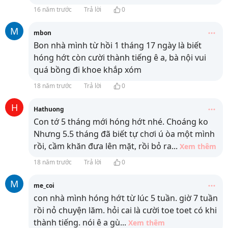
16 năm trước
Trả lời
0
M
mbon
Bon nhà mình từ hồi 1 tháng 17 ngày là biết
hóng hớt còn cười thành tiếng ê a, bà nội vui
quá bồng đi khoe khắp xóm
18 năm trước
Trả lời
0
H
Hathuong
Con tớ 5 tháng mới hóng hớt nhé. Choáng ko
Nhưng 5.5 tháng đã biết tự chơi ú òa một mình
rồi, cầm khăn đưa lên mặt, rồi bỏ ra
...
Xem thêm
18 năm trước
Trả lời
0
M
me_coi
con nhà mình hóng hớt từ lúc 5 tuần. giờ 7 tuần
rồi nỏ chuyện lăm. hỏi cai là cười toe toet có khi
thành tiếng. nói ê a gù
...
Xem thêm