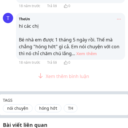
18 năm trước
Trả lời
0
T
TheUn
hi các chị
Bé nhà em được 1 tháng 5 ngày rồi. Thế mà
chẳng "hóng hớt" gì cả. Em nói chuyện với con
thì nó chỉ chăm chú lắng
...
Xem thêm
18 năm trước
Trả lời
0
Xem thêm bình luận
TAGS
nói chuyện
hóng hớt
TH
Bài viết liên quan