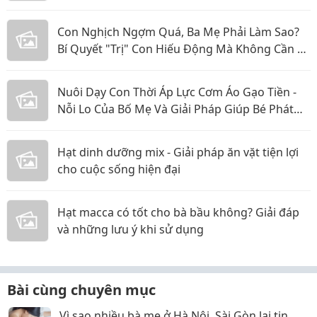
Con Nghịch Ngợm Quá, Ba Mẹ Phải Làm Sao?
Bí Quyết "Trị" Con Hiếu Động Mà Không Cần La
Hét
Nuôi Dạy Con Thời Áp Lực Cơm Áo Gạo Tiền -
Nỗi Lo Của Bố Mẹ Và Giải Pháp Giúp Bé Phát
Triển Toàn Diện
Hạt dinh dưỡng mix - Giải pháp ăn vặt tiện lợi
cho cuộc sống hiện đại
Hạt macca có tốt cho bà bầu không? Giải đáp
và những lưu ý khi sử dụng
Bài cùng chuyên mục
Vì sao nhiều bà mẹ ở Hà Nội, Sài Gòn lại tin