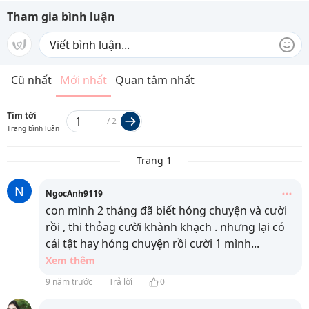
Tham gia bình luận
Cũ nhất
Mới nhất
Quan tâm nhất
Tìm tới
/
2
Trang bình luận
Trang 1
N
NgocAnh9119
con mình 2 tháng đã biết hóng chuyện và cười
rồi , thi thỏag cười khành khạch . nhưng lại có
cái tật hay hóng chuyện rồi cười 1 mình
...
Xem thêm
9 năm trước
Trả lời
0