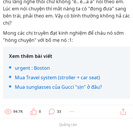
chú lắng nghe thôi chứ không "ê.. ê...a a" nói theo em.
Lúc em nói chuyện thì mắt nàng ta có "đong đưa" sang
bên trái, phải theo em. Vậy có bình thường không hả các
chị?
Mong các chị truyền đạt kinh nghiệm để cháu nó sớm
"hóng chuyện" với bố mẹ nó :1:
Xem thêm bài viết
urgent : Boston
Mua Travel system (stroller + car seat)
Mua sunglasses của Gucci "sịn" ở đâu?
94.7K
0
33
Quảng cáo