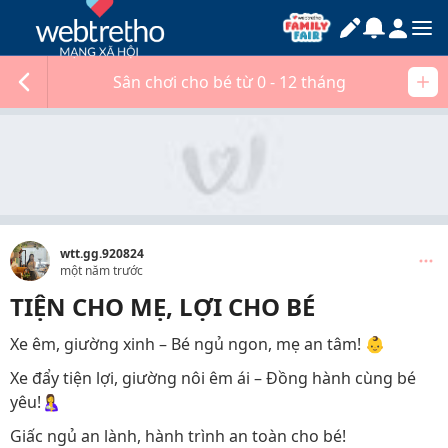
Sân chơi cho bé từ 0 - 12 tháng
wtt.gg.920824
một năm trước
TIỆN CHO MẸ, LỢI CHO BÉ
Xe êm, giường xinh – Bé ngủ ngon, mẹ an tâm! 👶
Xe đẩy tiện lợi, giường nôi êm ái – Đồng hành cùng bé
yêu!🤱
Giấc ngủ an lành, hành trình an toàn cho bé!