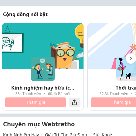
Cộng đồng nổi bật
Kinh nghiệm hay hữu íc...
Thời tr
88k Thành viên
·
60.1k Bài viết
52.3k Thành viên
·
Tham gia
Tham gia
Chuyên mục Webtretho
Kinh Nghiệm Hay
Giải Trí Cho Gia Đình
Sức Khoẻ