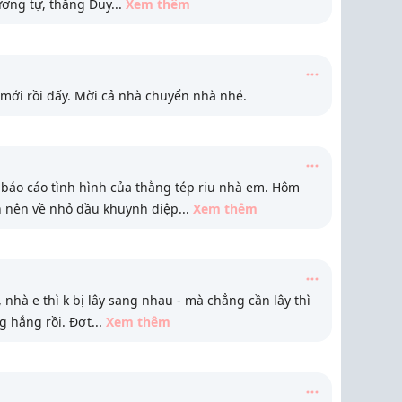
ương tự, thằng Duy
...
Xem thêm
mới rồi đấy. Mời cả nhà chuyển nhà nhé.
báo cáo tình hình của thằng tép riu nhà em. Hôm
 nên về nhỏ dầu khuynh diệp
...
Xem thêm
 nhà e thì k bị lây sang nhau - mà chẳng cần lây thì
g hắng rồi. Đợt
...
Xem thêm