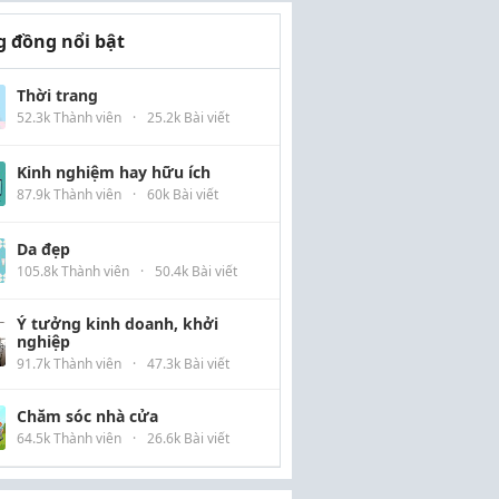
 đồng nổi bật
Thời trang
52.3k Thành viên
·
25.2k Bài viết
Kinh nghiệm hay hữu ích
87.9k Thành viên
·
60k Bài viết
Da đẹp
105.8k Thành viên
·
50.4k Bài viết
Ý tưởng kinh doanh, khởi
nghiệp
91.7k Thành viên
·
47.3k Bài viết
Chăm sóc nhà cửa
64.5k Thành viên
·
26.6k Bài viết