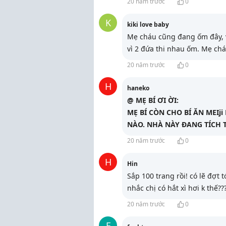
20 năm trước
0
K
kiki love baby
Mẹ cháu cũng đang ốm đây, v
vì 2 đứa thi nhau ốm. Mẹ ch
20 năm trước
0
H
haneko
@ MẸ BÍ ƠI ỜI:
MẸ BÍ CÒN CHO BÍ ĂN MEIj
NÀO. NHÀ NÀY ĐANG TÍCH TR
20 năm trước
0
H
Hin
Sắp 100 trang rồi! có lẽ đợt 
nhắc chị có hắt xì hơi k thế?
20 năm trước
0
F