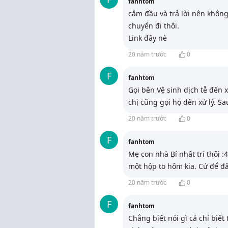
fanhtom
cắm đầu và trả lời nên không
chuyển đi thôi.
Link đây nè
20 năm trước
0
F
fanhtom
Gọi bên Vệ sinh dịch tễ đến x
chị cũng gọi họ đến xử lý. Sa
20 năm trước
0
F
fanhtom
Mẹ con nhà Bí nhất trí thôi 
một hộp to hôm kia. Cứ để đấ
20 năm trước
0
F
fanhtom
Chẳng biết nói gì cả chỉ biết