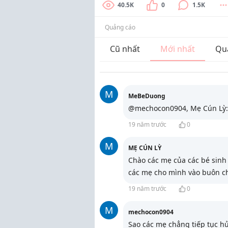
40.5K
0
1.5K
Quảng cáo
Cũ nhất
Mới nhất
Qu
M
MeBeDuong
@mechocon0904, Mẹ Cún Lỳ: C
19 năm trước
0
M
MẸ CÚN LỲ
Chào các mẹ của các bé sinh
các mẹ cho mình vào buôn ch
19 năm trước
0
M
mechocon0904
Sao các mẹ chẳng tiếp tục h