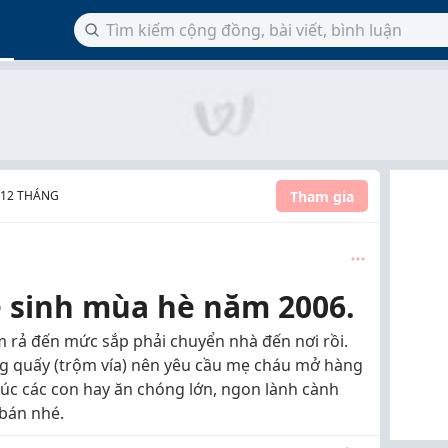
Tham gia
- 12 THÁNG
é sinh mùa hè năm 2006.
m rả đến mức sắp phải chuyển nhà đến nơi rồi.
g quấy (trộm vía) nên yêu cầu mẹ cháu mở hàng
húc các con hay ăn chóng lớn, ngon lành cành
 bán nhé.