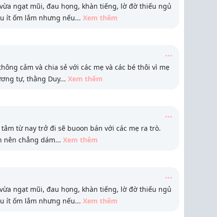
ừa ngạt mũi, đau họng, khàn tiếng, lờ đờ thiếu ngủ
áu ít ốm lắm nhưng nếu
...
Xem thêm
 thông cảm và chia sẻ với các mẹ và các bé thôi vì mẹ
ương tự, thằng Duy
...
Xem thêm
tâm từ nay trở đi sẽ buoon bán với các mẹ ra trò.
ín nên chẳng dám
...
Xem thêm
ừa ngạt mũi, đau họng, khàn tiếng, lờ đờ thiếu ngủ
áu ít ốm lắm nhưng nếu
...
Xem thêm