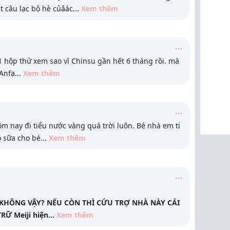
t câu lạc bộ hè củâác
...
Xem thêm
 1 hộp thử xem sao vì Chinsu gần hết 6 tháng rồi. mà
 Anfa
...
Xem thêm
m nay đi tiểu nước vàng quá trời luôn. Bé nhà em ti
ó sữa cho bé
...
Xem thêm
i KHÔNG VẬY? NẾU CÒN THÌ CỨU TRỢ NHÀ NÀY CÁI
Ữ Meiji hiện
...
Xem thêm