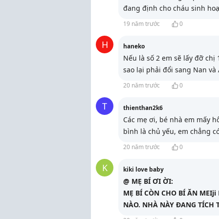
đang định cho cháu sinh hoạ
19 năm trước
0
H
haneko
Nếu là số 2 em sẽ lấy đỡ chị
sao lại phải đổi sang Nan và
20 năm trước
0
T
thienthan2k6
Các mẹ ơi, bé nhà em mấy hô
bình là chủ yếu, em chẳng c
20 năm trước
0
K
kiki love baby
@ MẸ BÍ ƠI ỜI:
MẸ BÍ CÒN CHO BÍ ĂN MEIj
NÀO. NHÀ NÀY ĐANG TÍCH TR