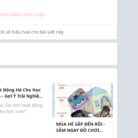
Xem thêm bình luận
bị vô hiệu hoá cho bài viết này
t Động Hè Cho Học
h - Gợi Ý Trải Nghiệm
Ích
ao cần tìm hoạt động
cho học sinh?
MÙA HÈ SẮP ĐẾN RỒI -
 một năm học căng
SẮM NGAY ĐỒ CHƠI
ng, mùa hè là khoảng
CHO BÉ!