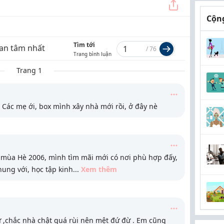
Cộng
Tìm tới
an tâm nhất
/
76
Trang bình luận
Trang 1
ác mẹ ới, box mình xây nhà mới rồi, ở đây nè
 mùa Hè 2006, mình tìm mãi mới có nơi phù hợp đấy,
ung với, học tập kinh
...
Xem thêm
ử ,chắc nhà chật quá rùi nên mệt đứ đừ . Em cũng