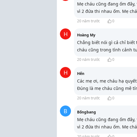
Mẹ cháu cũng đang ốm đây, v
vì 2 đứa thi nhau ốm. Mẹ ch
20 năm trước
0
H
Hoàng My
Chẳng biết nói gì cả chỉ biết
cháu cũng trong tình cảnh t
20 năm trước
0
H
Hến
Các mẹ ơi, mẹ cháu hạ quyết 
Đúng là mẹ cháu cũng mê t
20 năm trước
0
B
Bốngbang
Mẹ cháu cũng đang ốm đây, v
vì 2 đứa thi nhau ốm. Mẹ ch
20 năm trước
0