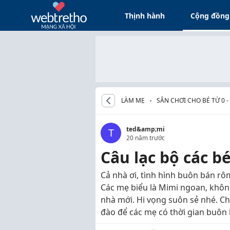
Thịnh hành
Cộng đồng
LÀM MẸ
SÂN CHƠI CHO BÉ TỪ 0 
ted&amp;mi
T
20 năm trước
Câu lạc bộ các b
Cả nhà ơi, tình hình buôn bán rô
Các mẹ biểu là Mimi ngoan, khôn
nhà mới. Hi vọng suôn sẻ nhé. C
đào để các mẹ có thời gian buôn