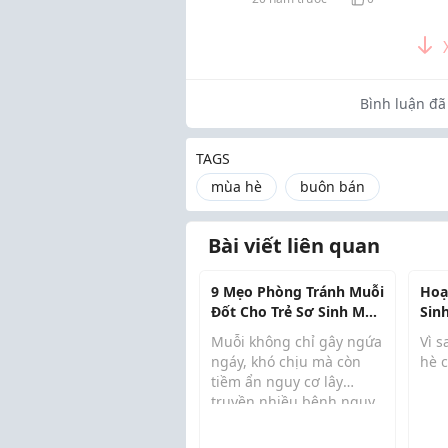
Bình luận đã 
TAGS
mùa hè
buôn bán
Bài viết liên quan
9 Mẹo Phòng Tránh Muỗi
Hoạ
Đốt Cho Trẻ Sơ Sinh Mùa
Sin
Hè
Bổ 
Muỗi không chỉ gây ngứa
Vì s
ngáy, khó chịu mà còn
hè 
tiềm ẩn nguy cơ lây
truyền nhiều bệnh nguy
Sau
hiểm cho trẻ sơ sinh. Đặc
thẳ
biệt vào mùa hè, khi