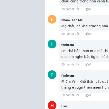
cháu cũng trong tình cảnh t
20 năm trước
0
P
Phạm Hiền Mai
Mẹ cháu đã khai trương nhà 
20 năm trước
0
F
fanhtom
Em chả bán than nữa mà chỉ 
qua em nghe bác tigon mách
20 năm trước
0
F
fanhtom
@ Chị Yến: Khổ thân bác quá,
thằng e cugn triền miên hún
20 năm trước
0
H
Hến