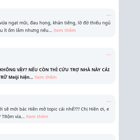
ừa ngạt mũi, đau họng, khàn tiếng, lờ đờ thiếu ngủ
áu ít ốm lắm nhưng nếu
...
Xem thêm
i KHÔNG VẬY? NẾU CÒN THÌ CỨU TRỢ NHÀ NÀY CÁI
Ữ Meiji hiện
...
Xem thêm
tới sẽ mời bác Hiền mở topic cái nhể??? Chị Hiền ơi, e
?? TRộm vía
...
Xem thêm