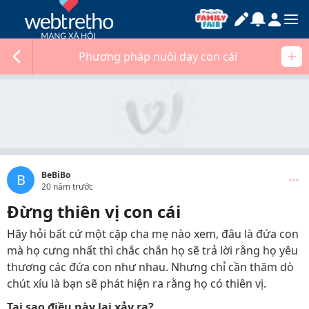
Phương pháp nuôi dạy con cái
BeBiBo
B
20 năm trước
Đừng thiên vị con cái
Hãy hỏi bất cứ một cặp cha mẹ nào xem, đâu là đứa con
mà họ cưng nhất thì chắc chắn họ sẽ trả lời rằng họ yêu
thương các đứa con như nhau. Nhưng chỉ cần thăm dò
chút xíu là bạn sẽ phát hiện ra rằng họ có thiên vị.
Tại sao điều này lại xảy ra?