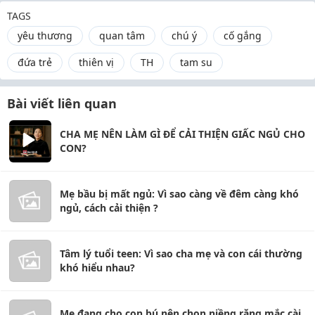
TAGS
yêu thương
quan tâm
chú ý
cố gắng
đứa trẻ
thiên vị
TH
tam su
Bài viết liên quan
CHA MẸ NÊN LÀM GÌ ĐỂ CẢI THIỆN GIẤC NGỦ CHO
CON?
Mẹ bầu bị mất ngủ: Vì sao càng về đêm càng khó
ngủ, cách cải thiện ?
Tâm lý tuổi teen: Vì sao cha mẹ và con cái thường
khó hiểu nhau?
Mẹ đang cho con bú nên chọn niềng răng mắc cài