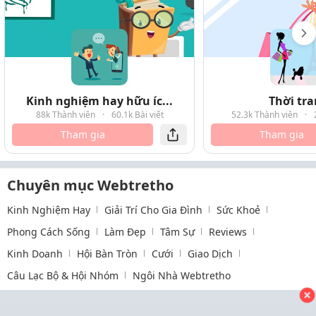
Kinh nghiệm hay hữu íc...
Thời tr
88k Thành viên
·
60.1k Bài viết
52.3k Thành viên
·
Tham gia
Tham gia
Chuyên mục Webtretho
Kinh Nghiệm Hay
Giải Trí Cho Gia Đình
Sức Khoẻ
Phong Cách Sống
Làm Đẹp
Tâm Sự
Reviews
Kinh Doanh
Hội Bàn Tròn
Cưới
Giao Dịch
Câu Lạc Bộ & Hội Nhóm
Ngôi Nhà Webtretho