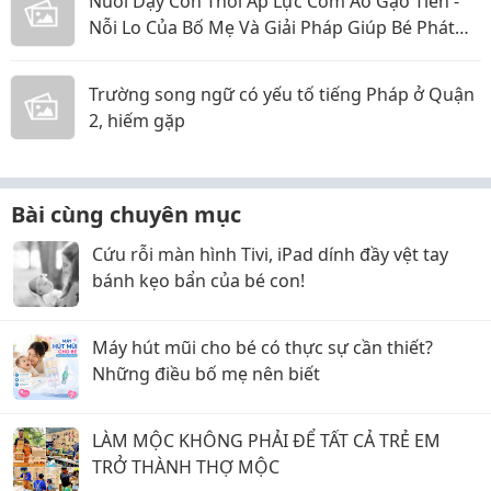
Nuôi Dạy Con Thời Áp Lực Cơm Áo Gạo Tiền -
Nỗi Lo Của Bố Mẹ Và Giải Pháp Giúp Bé Phát
Triển Toàn Diện
Trường song ngữ có yếu tố tiếng Pháp ở Quận
2, hiếm gặp
Bài cùng chuyên mục
Cứu rỗi màn hình Tivi, iPad dính đầy vệt tay
bánh kẹo bẩn của bé con!
Máy hút mũi cho bé có thực sự cần thiết?
Những điều bố mẹ nên biết
LÀM MỘC KHÔNG PHẢI ĐỂ TẤT CẢ TRẺ EM
TRỞ THÀNH THỢ MỘC