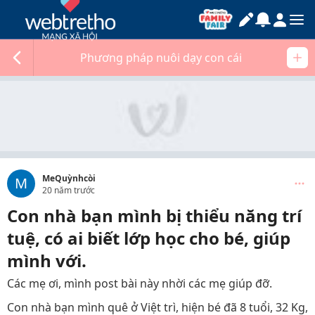
Phương pháp nuôi dạy con cái
MeQuỳnhcòi
M
20 năm trước
Con nhà bạn mình bị thiểu năng trí
tuệ, có ai biết lớp học cho bé, giúp
mình với.
Các mẹ ơi, mình post bài này nhời các mẹ giúp đỡ.
Con nhà bạn mình quê ở Việt trì, hiện bé đã 8 tuổi, 32 Kg,