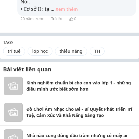
Nội.
• Cơ sở II : tại
...
Xem thêm
20 năm trước
Trả lời
0
TAGS
trí tuệ
lớp học
thiểu năng
TH
Bài viết liên quan
Kinh nghiệm chuẩn bị cho con vào lớp 1 - những
điều mình ước biết sớm hơn
Đồ Chơi Âm Nhạc Cho Bé - Bí Quyết Phát Triển Trí
Tuệ, Cảm Xúc Và Khả Năng Sáng Tạo
Nhà nào cũng dùng dầu tràm nhưng có mấy ai