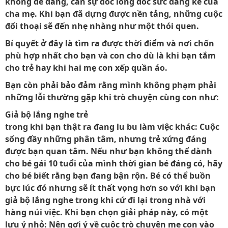
không dễ dàng, cần sự dốc lòng dốc sức đáng kể của
cha mẹ. Khi bạn đã dựng được nền tảng, những cuộc
đối thoại sẽ đến nhẹ nhàng như một thói quen.
Bí quyết ở đây là tìm ra được thời điểm và nơi chốn
phù hợp nhất cho bạn và con cho dù là khi bạn tắm
cho trẻ hay khi hai mẹ con xếp quần áo.
Bạn còn phải bảo đảm rằng mình không phạm phải
những lỗi thường gặp khi trò chuyện cùng con như:
Giả bộ lắng nghe trẻ
trong khi bạn thật ra đang lu bu làm việc khác: Cuộc
sống đầy những phân tâm, nhưng trẻ xứng đáng
được bạn quan tâm. Nếu như bạn không thể dành
cho bé gái 10 tuổi của mình thời gian bé đáng có, hãy
cho bé biết rằng bạn đang bận rộn. Bé có thể buồn
bực lúc đó nhưng sẽ ít thất vọng hơn so với khi bạn
giả bộ lắng nghe trong khi cứ đi lại trong nhà với
hàng núi việc. Khi bạn chọn giải pháp này, có một
lưu ý nhỏ: Nên gợi ý về cuộc trò chuyện mẹ con vào