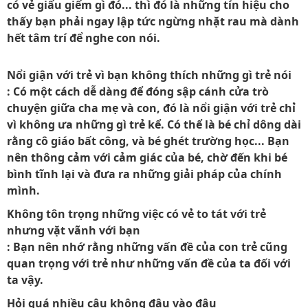
có vẻ giấu giếm gì đó... thì đó là những tín hiệu cho
thấy bạn phải ngay lập tức ngừng nhặt rau mà dành
hết tâm trí để nghe con nói.
Nổi giận với trẻ vì bạn không thích những gì trẻ nói
: Có một cách dễ dàng để đóng sập cánh cửa trò
chuyện giữa cha mẹ và con, đó là nổi giận với trẻ chỉ
vì không ưa những gì trẻ kể. Có thể là bé chỉ dông dài
rằng cô giáo bất công, và bé ghét trường học... Bạn
nên thông cảm với cảm giác của bé, chờ đến khi bé
bình tĩnh lại và đưa ra những giải pháp của chính
mình.
Không tôn trọng những việc có vẻ to tát với trẻ
nhưng vặt vãnh với bạn
: Bạn nên nhớ rằng những vấn đề của con trẻ cũng
quan trọng với trẻ như những vấn đề của ta đối với
ta vậy.
Hỏi quá nhiều câu không đâu vào đâu