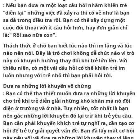
: Nếu bạn đưa ra một loạt câu hỏi nhằm khiến trẻ
"diễn lại" những việc đã xảy ra thì có vẻ như là bạn
sa đà trong điều tra rồi. Bạn có thể xây dựng một
cuộc đối thoại với ít câu hỏi hơn, hay đơn giản chỉ
là:" Rồi sao nữa con".
Thách thức ở chỗ bạn biết lúc nào thì im lặng và lúc
nào nên nói. Đây là trò chơi không dễ chút nào vì trò
này có khuynh hướng thay đổi khi trẻ lớn lên. Với
thiếu niên, có một vài câu hỏi có thể khiến trẻ im
luôn nhưng với trẻ nhỏ thì bạn phải hỏi tới.
Đưa ra những lời khuyên vô chừng
: Bạn có thể tha thiết muốn đưa ra những lời khuyên
cho trẻ khi trẻ diễn giải những khó khăn mà nó đối
diện ở trường và ở nhà. Tuy nhiên, tốt nhất là bạn
nên gác những lời khuyên đó lại trừ khi trẻ yêu cầu.
Bạn cần phải khuyến khích trẻ tự nghĩ ra, cần tạo cơ
hội để trẻ tự giải quyết vấn đề. Bạn đã lấy mất cơ hội
này nếu vội vã đưa ra những lời khuyên thay vì lắng