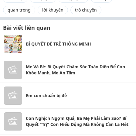
quan trọng
lời khuyên
trò chuyện
Bài viết liên quan
BÍ QUYẾT ĐỂ TRẺ THÔNG MINH
Mẹ Và Bé: Bí Quyết Chăm Sóc Toàn Diện Để Con
Khỏe Mạnh, Mẹ An Tâm
Em con chuẩn bị đẻ
Con Nghịch Ngợm Quá, Ba Mẹ Phải Làm Sao? Bí
Quyết "Trị" Con Hiếu Động Mà Không Cần La Hét