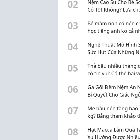
0
2
Nệm Cao Su Cho Bé Sơ
Có Tốt Không? Lựa ch
1 cho bé.
0
3
Bé mầm non có nên ch
học tiếng anh ko cả n
0
4
Nghệ Thuật Mô Hình 
Sức Hút Của Những 
Vật Fantasy Độc Đáo
0
5
Thả bầu nhiều tháng 
có tin vui: Có thể hai v
chồng đang hiểu chư
0
6
Ga Gối Đệm Nệm An N
đúng
Bí Quyết Cho Giấc Ng
Ngon Chuẩn An Nhiên
0
7
Mẹ bầu nên tăng bao 
kg? Bảng tham khảo 
BMI trước khi mang th
0
8
Hạt Macca Làm Quà T
Xu Hướng Được Nhiề