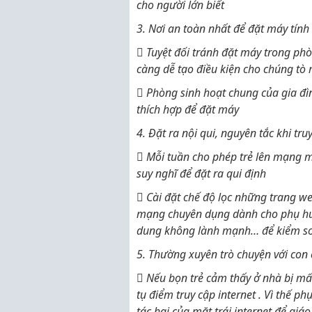
cho người lớn biết
3. Nơi an toàn nhất để đặt máy tính
 Tuyệt đối tránh đặt máy trong phò
càng dễ tạo điều kiện cho chúng tò
 Phòng sinh hoạt chung của gia đì
thích hợp để đặt máy
4. Đặt ra nội qui, nguyên tắc khi tr
 Mỗi tuần cho phép trẻ lên mạng m
suy nghĩ để đặt ra qui định
 Cài đặt chế độ lọc những trang w
mạng chuyên dụng dành cho phụ huy
dung không lành mạnh… để kiểm soá
5. Thường xuyên trò chuyện với con
 Nếu bọn trẻ cảm thấy ở nhà bị mất
tụ điểm truy cập internet . Vì thế 
tác hại của mặt trái internet để giáo