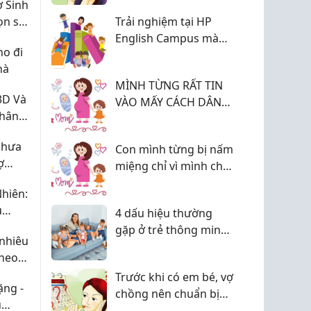
 Sinh
ọn số
Trải nghiệm tại HP
English Campus mà
o đi
một học viên đã nhận
hà
xét và cảm nhận
MÌNH TỪNG RẤT TIN
3D Và
VÀO MẤY CÁCH DÂN
Nhân
GIAN...
chưa
Con mình từng bị nấm
ợ
miệng chỉ vì mình chủ
a
quan với cặn sữa...
hiên:
ủ
4 dấu hiệu thường
gặp ở trẻ thông minh:
nhiêu
Không chỉ là điểm số
theo
hay học giỏi
ai
Trước khi có em bé, vợ
ặng -
chồng nên chuẩn bị
u
sức khỏe sinh sản từ