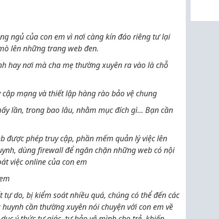
ng ngủ của con em vì nơi càng kín đáo riêng tư lại
 mò lên những trang web đen.
nh hay nơi mà cha mẹ thường xuyên ra vào là chỗ
uy cập mạng và thiết lập hàng rào bảo vệ chung
ấy lần, trong bao lâu, nhằm mục đích gì… Bạn cần
eb được phép truy cập, phần mếm quản lý việc lên
nh, dùng firewall để ngăn chặn những web có nội
t việc online của con em
 em
 tự do, bị kiểm soát nhiều quá, chúng có thể đến các
phụ huynh cần thường xuyên nói chuyện với con em về
 dục ý thức tự giác, tự bảo vệ mình cho trẻ, khiến