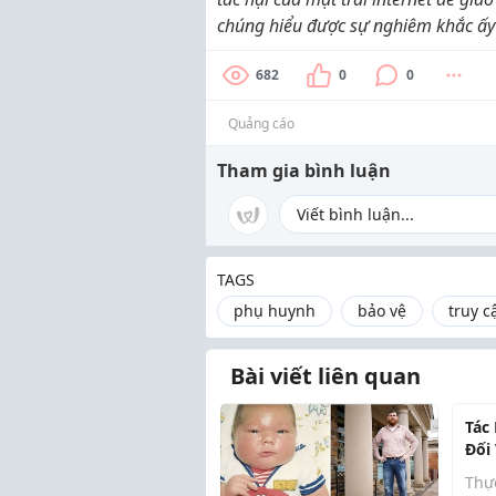
chúng hiểu được sự nghiêm khắc ấy 
682
0
0
Quảng cáo
Tham gia bình luận
TAGS
phụ huynh
bảo vệ
truy c
Bài viết liên quan
Tác
Đối
Cần
Thự