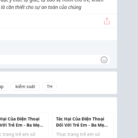
là cần thiết cho sự an toàn của chúng
ập
kiểm soát
TH
 Hại Của Điện Thoại
Tác Hại Của Điện Thoại
 Với Trẻ Em - Ba Mẹ
Đối Với Trẻ Em - Ba Mẹ
 Biết Để Bảo Vệ Con
Cần Biết Để Bảo Vệ Con
c trạng trẻ em sử
Thực trạng trẻ em sử