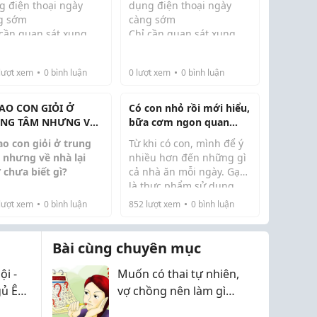
g điện thoại ngày
dụng điện thoại ngày
g sớm
càng sớm
 cần quan sát xung
Chỉ cần quan sát xung
nh, không khó để bắt
quanh, không khó để bắt
 hình ảnh những đứa
gặp hình ảnh những đứa
lượt xem
0
bình luận
0
lượt xem
0
bình luận
mới vài tuổi đã thành
trẻ mới vài tuổi đã thành
 thao tác lướt điện
thạo thao tác lướt điện
ại, xem video hàng
thoại, xem video hàng
SAO CON GIỎI Ở
Có con nhỏ rồi mới hiểu,
liền ...
giờ liền ...
NG TÂM NHƯNG VỀ
bữa cơm ngon quan
 LẠI NHƯ CHƯA
trọng thế nào
ao con giỏi ở trung
Từ khi có con, mình để ý
T GÌ?
 nhưng về nhà lại
nhiều hơn đến những gì
 chưa biết gì?
cả nhà ăn mỗi ngày. Gạo
là thực phẩm sử dụng
là một thắc mắc rất
thường xuyên nên mình
lượt xem
0
bình luận
852
lượt xem
0
bình luận
 biến của nhiều phụ
cũng chọn kỹ hơn trước.
h có con tự kỷ.
Một nồi cơm thơm, mềm
giúp cả nhà ăn ngon
Bài cùng chuyên mục
trung tâm, trẻ có thể
miệng hơn. Mình thư...
 hiện khá tốt các bài
i -
Muốn có thai tự nhiên,
nhận thức như n...
gủ Êm
vợ chồng nên làm gì
ngay từ chu kỳ này?