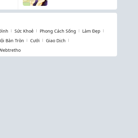
đâu?
 Đình
Sức Khoẻ
Phong Cách Sống
Làm Đẹp
ội Bàn Tròn
Cưới
Giao Dịch
Webtretho