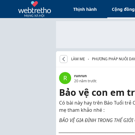
Thịnh hành
Cộng đồng
LÀM MẸ
PHƯƠNG PHÁP NUÔI DẠY
runrun
R
20 năm trước
Bảo vệ con em tr
Có bài này hay trên Báo Tuổi trẻ 
mẹ tham khảo nhé :
BẢO VỆ GIA ĐÌNH TRONG THẾ GIỚI
__________________________________________