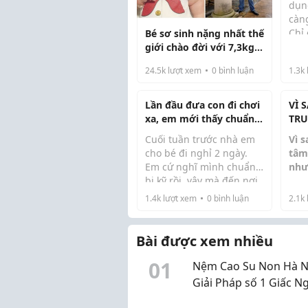
dụn
càn
Chỉ
Bé sơ sinh nặng nhất thế
qua
giới chào đời với 7,3kg,
gặp
giờ trưởng thành trông
24.5k
lượt xem
0
bình luận
1.3k
trẻ 
như thế nào
thạo
tho
Lần đầu đưa con đi chơi
VÌ 
giờ 
xa, em mới thấy chuẩn
TRU
bị đồ cho bé quan trọng
NHÀ
Cuối tuần trước nhà em
Vì s
thế nào
BIẾ
cho bé đi nghỉ 2 ngày.
tâm
Em cứ nghĩ mình chuẩn
như
bị kỹ rồi, vậy mà đến nơi
May ...
Đây 
mới phát hiện quên bình
1.4k
lượt xem
0
bình luận
2.1k
phổ
giữ nhiệt, thiếu khăn sữa
huyn
và mang thiếu quần áo vì
con thay nhiều hơn dự
Bài được xem nhiều
Tại 
tính.
thực
0
1
Nệm Cao Su Non Hà Nộ
tập 
Giải Pháp số 1 Giấc N
Ái Cho Mọi Gia Đình