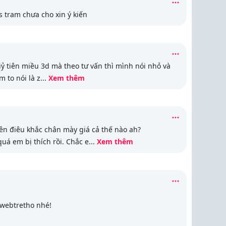
s tram chưa cho xin ý kiến
ỷ tiên miều 3d mà theo tư vấn thì mình nói nhỏ và
 to nói là z
...
Xem thêm
ên điêu khắc chân mày giá cả thế nào ah?
uá em bị thích rồi. Chắc e
...
Xem thêm
 webtretho nhé!