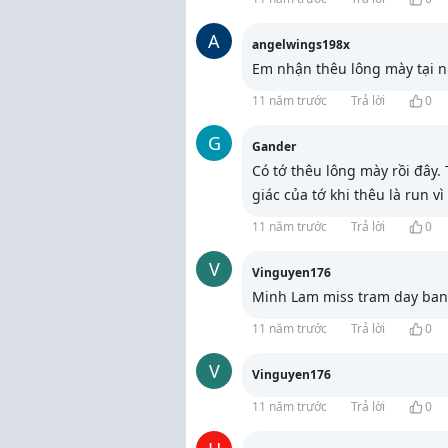
A
angelwings198x
Em nhận thêu lông mày tại nh
11 năm trước
Trả lời
0
G
Gander
Có tớ thêu lông mày rồi đây
giác của tớ khi thêu là run v
11 năm trước
Trả lời
0
V
Vinguyen176
Minh Lam miss tram day ban .
11 năm trước
Trả lời
0
V
Vinguyen176
11 năm trước
Trả lời
0