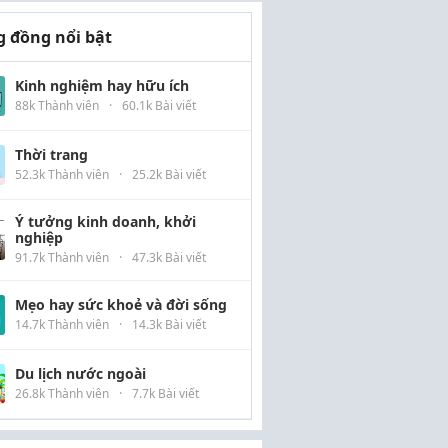
 đồng nổi bật
Kinh nghiệm hay hữu ích
88k Thành viên
·
60.1k Bài viết
Thời trang
52.3k Thành viên
·
25.2k Bài viết
Ý tưởng kinh doanh, khởi
nghiệp
91.7k Thành viên
·
47.3k Bài viết
Mẹo hay sức khoẻ và đời sống
14.7k Thành viên
·
14.3k Bài viết
Du lịch nước ngoài
26.8k Thành viên
·
7.7k Bài viết