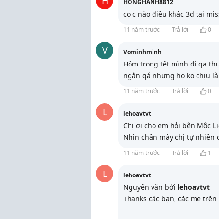
H
HONGHANH8812
co c nào điêu khác 3d tai mis
11 năm trước
Trả lời
0
V
Vominhminh
Hôm trong tết mình đi qa thu
ngắn qá nhưng họ ko chịu làm
11 năm trước
Trả lời
0
L
lehoavtvt
Chị ơi cho em hỏi bên Mộc Li
Nhìn chân mày chị tự nhiên q
11 năm trước
Trả lời
1
L
lehoavtvt
Nguyên văn bởi
lehoavtvt
Thanks các bạn, các mẹ trên