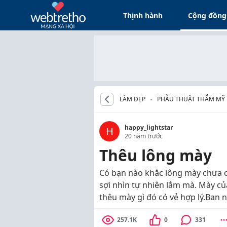
Thịnh hành
Cộng đồng
LÀM ĐẸP
PHẪU THUẬT THẨM MỸ
happy_lightstar
H
20 năm trước
Thêu lông mày
Có bạn nào khắc lông mày chưa c
sợi nhìn tự nhiên lắm mà. Mày củ
thêu mày gì đó có vẻ hợp lý.Ban n
257.1K
0
331