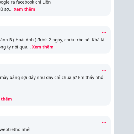
ogle ra facebook chị Liên
lữ sợ
...
Xem thêm
h B ( Hoài Anh ) được 2 ngày, chưa tróc nè. Khá là
ng ty nói qua
...
Xem thêm
g mày bằng sợi dây như dây chỉ chưa ạ? Em thấy nhổ
 thêm
 webtretho nhé!