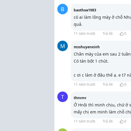
B
baothoa1983
có ai làm lông mày ở chỗ Như 
quả.
11 năm trước
Trả lời
0
M
msshuyenxinh
Chân mày của em sau 2 tuần 
Có tán bột 1 chút.
c ơi c làm ở đâu thế ạ. e t7
11 năm trước
Trả lời
0
T
thnvnv
Ở Hnội thì minh chịu, chứ ở 
mấy chị em minh làm chỗ chị
11 năm trước
Trả lời
0