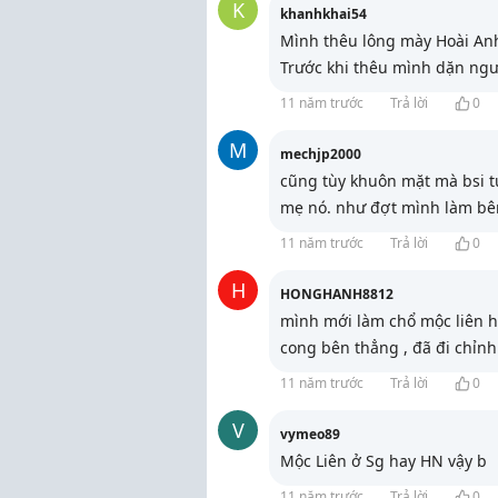
K
khanhkhai54
Mình thêu lông mày Hoài Anh
Trước khi thêu mình dặn ngư
11 năm trước
Trả lời
0
M
mechjp2000
cũng tùy khuôn mặt mà bsi 
mẹ nó. như đợt mình làm bên
11 năm trước
Trả lời
0
H
HONGHANH8812
mình mới làm chổ mộc liên h
cong bên thẳng , đã đi chỉnh 
11 năm trước
Trả lời
0
V
vymeo89
Mộc Liên ở Sg hay HN vậy b
11 năm trước
Trả lời
0