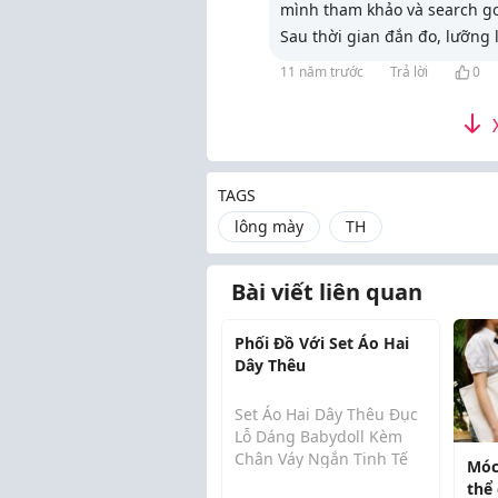
mình tham khảo và search go
Sau thời gian đắn đo, lưỡng 
11 năm trước
Trả lời
0
TAGS
lông mày
TH
Bài viết liên quan
Phối Đồ Với Set Áo Hai
Dây Thêu
Set Áo Hai Dây Thêu Đục
Lỗ Dáng Babydoll Kèm
Chân Váy Ngắn Tinh Tế
Móc
Gam màu trắng tinh khôi
thể