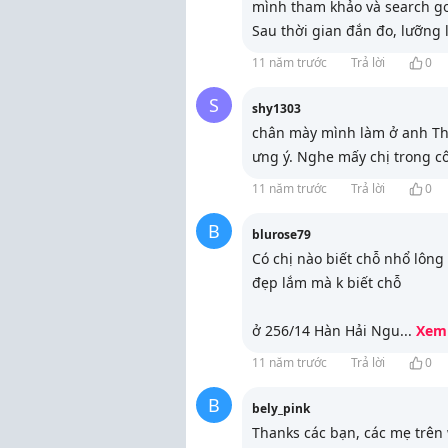
mình tham khảo và search go
Sau thời gian đắn đo, lưỡng 
11 năm trước
Trả lời
0
S
shy1303
chân mày mình làm ở anh Thàn
ưng ý. Nghe mấy chị trong cô
11 năm trước
Trả lời
0
B
blurose79
Có chị nào biết chỗ nhổ lôn
đẹp lắm mà k biết chỗ
ở 256/14 Hàn Hải Ngu
...
Xem
11 năm trước
Trả lời
0
B
bely_pink
Thanks các bạn, các mẹ trên