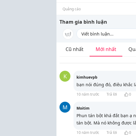
Quảng cáo
Tham gia bình luận
Cũ nhất
Mới nhất
Qu
K
kimhuevpb
bạn nói đúng đó, điêu khắc la
10 năm trước
Trả lời
0
M
Moitim
Phun tán bột khá đắt bạn ạ 
tán bột. Mà nó không được lâ
10 năm trước
Trả lời
0