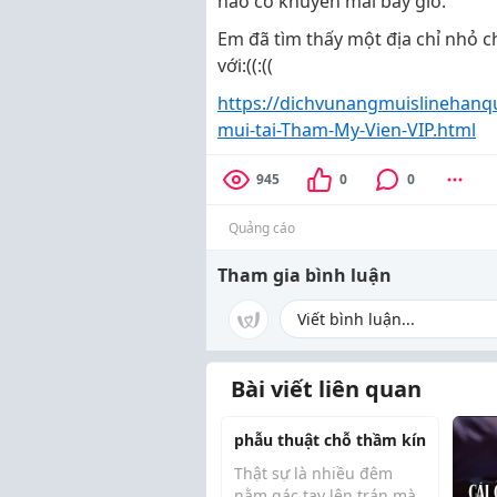
nào có khuyến mãi bây giờ.
Em đã tìm thấy một địa chỉ nhỏ c
với:((:((
https://dichvunangmuislinehanq
mui-tai-Tham-My-Vien-VIP.html
945
0
0
Quảng cáo
Tham gia bình luận
Bài viết liên quan
phẫu thuật chỗ thầm kín
Thật sự là nhiều đêm
nằm gác tay lên trán mà