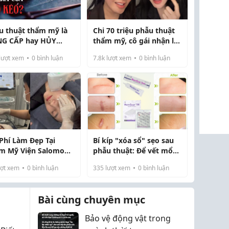
u thuật thẩm mỹ là
Chi 70 triệu phẫu thuật
G CẤP hay HỦY
thẩm mỹ, cô gái nhận lại
I bản thân
gương mặt biến dạng,
lượt xem
0
bình luận
7.8k
lượt xem
0
bình luận
nửa đêm 'phốt' bác sĩ
gây xôn xao
 Phí Làm Đẹp Tại
Bí kíp "xóa sổ" sẹo sau
m Mỹ Viện Salomon
phẫu thuật: Để vết mổ
lth Center Bao
chỉ còn là ký ức!
ợt xem
0
bình luận
335
lượt xem
0
bình luận
êu?
Bài cùng chuyên mục
Bảo vệ động vật trong