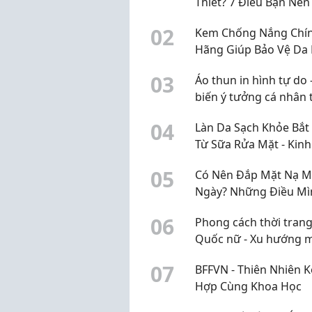
Thiết? 7 Điều Bạn Nên 
Trước Khi Thêm Vào 
0
2
Kem Chống Nắng Chí
Trình Skincare
Hãng Giúp Bảo Vệ Da 
Quả Mỗi Ngày
0
3
Áo thun in hình tự do 
biến ý tưởng cá nhân
thiết kế riêng
0
4
Làn Da Sạch Khỏe Bắt
Từ Sữa Rửa Mặt - Kinh
Nghiệm Chọn Sản Ph
0
5
Có Nên Đắp Mặt Nạ M
Cùng CosmeticsStore
Ngày? Những Điều Mì
Rút Ra Sau Một Thời G
0
6
Phong cách thời tran
Sử Dụng
Quốc nữ - Xu hướng 
đẹp trẻ trung dẫn đầ
0
7
BFFVN - Thiên Nhiên K
2026
Hợp Cùng Khoa Học