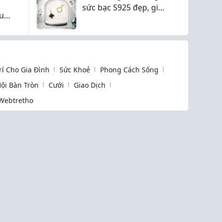
sức bạc S925 đẹp, giá
u
hợp lý không?
Trí Cho Gia Đình
Sức Khoẻ
Phong Cách Sống
ội Bàn Tròn
Cưới
Giao Dịch
Webtretho