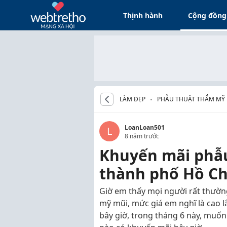
Thịnh hành
Cộng đồng
LÀM ĐẸP
PHẪU THUẬT THẨM MỸ
LoanLoan501
L
8 năm trước
Khuyến mãi phẫu
thành phố Hồ Ch
Giờ em thấy mọi người rất thường
mỹ mũi, mức giá em nghĩ là cao lắ
bây giờ, trong tháng 6 này, muốn