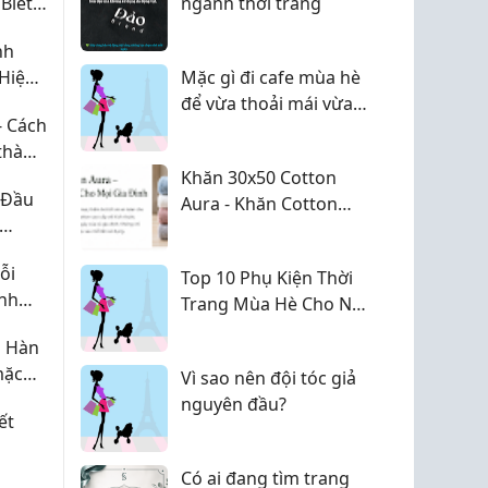
Biết
ngành thời trang
Chu
nh
Hiệu
Mặc gì đi cafe mùa hè
để vừa thoải mái vừa
- Cách
lên hình đẹp?
 thành
Khăn 30x50 Cotton
 Đầu
Aura - Khăn Cotton
Cao Cấp Mềm Mại,
ẩm
Thấm Hút Tốt
ỗi
Top 10 Phụ Kiện Thời
nh
Trang Mùa Hè Cho Nữ
ian
Giúp Outfit Luôn Nổi
g Hàn
Bật
mặc
Vì sao nên đội tóc giả
u năm
nguyên đầu?
ết
Có ai đang tìm trang