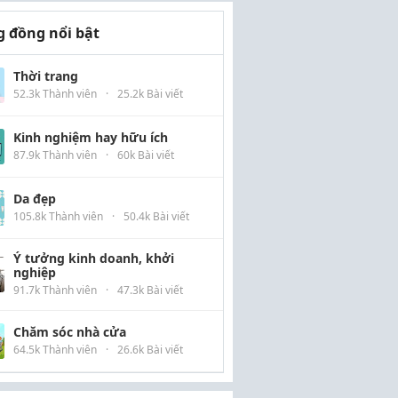
 đồng nổi bật
Thời trang
52.3k Thành viên
·
25.2k Bài viết
Kinh nghiệm hay hữu ích
87.9k Thành viên
·
60k Bài viết
Da đẹp
105.8k Thành viên
·
50.4k Bài viết
Ý tưởng kinh doanh, khởi
nghiệp
91.7k Thành viên
·
47.3k Bài viết
Chăm sóc nhà cửa
64.5k Thành viên
·
26.6k Bài viết