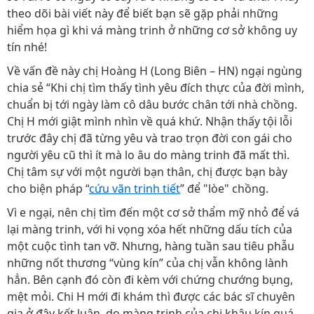
theo dõi bài viết này để biết bạn sẽ gặp phải những
hiểm họa gì khi vá màng trinh ở những cơ sở không uy
tín nhé!
Về vấn đề này chị Hoàng H (Long Biên – HN) ngại ngùng
chia sẻ “Khi chị tìm thấy tình yêu đích thực của đời mình,
chuẩn bị tới ngày làm cô dâu bước chân tới nhà chồng.
Chị H mới giật mình nhìn về quá khứ. Nhận thấy tội lỗi
trước đây chị đã từng yêu và trao trọn đời con gái cho
người yêu cũ thì ít mà lo âu do màng trinh đã mất thì.
Chị tâm sự với một người bạn thân, chị được bạn bày
cho biện pháp “
cứu vãn trinh tiết
” để "lòe" chồng.
Vì e ngại, nên chị tìm đến một cơ sở thẩm mỹ nhỏ để vá
lại màng trinh, với hi vọng xóa hết những dấu tích của
một cuộc tình tan vỡ. Nhưng, hàng tuần sau tiêu phẫu
những nốt thương “vùng kín” của chị vẫn không lành
hẳn. Bên cạnh đó còn đi kèm với chứng chướng bụng,
mệt mỏi. Chi H mới đi khám thì được các bác sĩ chuyên
gia ở đây kết luận, do màng trinh của chị khâu kín quá