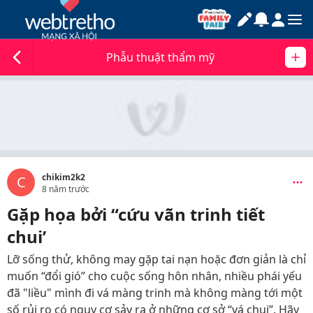
Phẫu thuật thẩm mỹ
chikim2k2
C
8 năm trước
Gặp họa bởi “cứu vãn trinh tiết
chui’
Lỡ sống thử, không may gặp tai nạn hoặc đơn giản là chỉ
muốn “đổi gió” cho cuộc sống hôn nhân, nhiều phái yếu
đã "liều" mình đi vá màng trinh mà không màng tới một
số rủi ro có nguy cơ sảy ra ở những cơ sở “vá chui”. Hãy