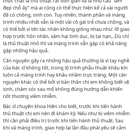
thực chất là thủ thuật rất đơn giản và là nhu cầu “làm
đẹp chỗ ấy” mà ai cũng có thể thực hiện kể cả vài người
đã có chồng, sinh con. Tuy nhiên, thành phần vá màng
trinh nhiều nhất vẫn là một vài cô gái trẻ chưa chồng, và
có thể bởi vì lớn tác nhân không giống nhau như: lỡ giao
hợp trước hôn nhân, xâm hại tình dục, bị tai nạn,..Dù chỉ
là thủ thuật nhỏ thì vá màng trinh vẫn gặp có khả năng
gặp những hậu quả.
Căn nguyên gây ra những hậu quả thường là vì tay nghề
của bác sĩ không tốt, trong lộ trình phẫu thuật khâu kín
luôn cả màng trinh hay khâu nhầm trực tràng. Một căn
nguyên khác có thể bởi vì bản thân chị em không biết vệ
sinh, chăm sóc sau mổ không đúng hướng dẫn khiến
nốt thương viêm nhiễm.
Bác sĩ chuyên khoa Hiên cho biết, trước khi tiến hành
thủ thuật chị em nên đi khám kỹ. Nếu như bị viêm nhiễm
thì cần phải điều trị trước khi tiến hành thủ thuật. Sau
khi vá màng trinh, giao hợp lại lần đầu phái yếu sẽ cảm