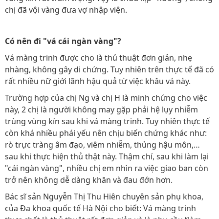
chị đã vội vàng đưa vợ nhập viện.
Có nên đi "vá cái ngàn vàng"?
Vá màng trinh được cho là thủ thuật đơn giản, nhẹ
nhàng, không gây di chứng. Tuy nhiên trên thực tế đã có
rất nhiều nữ giới lãnh hậu quả từ việc khâu vá này.
Trường hợp của chị Ng và chị H là minh chứng cho việc
này, 2 chị là người không may gặp phải hệ lụy nhiễm
trùng vùng kín sau khi vá màng trinh. Tuy nhiên thực tế
còn khá nhiều phái yếu nên chịu biến chứng khác như:
rò trực tràng âm đạo, viêm nhiễm, thủng hậu môn,…
sau khi thực hiện thủ thật này. Thậm chí, sau khi làm lại
"cái ngàn vàng", nhiều chị em nhìn ra việc giao ban còn
trở nên không dễ dàng khăn và đau đớn hơn.
Bác sĩ sản Nguyễn Thị Thu Hiên chuyên sản phụ khoa,
của Đa khoa quốc tế Hà Nội cho biết: Vá màng trinh