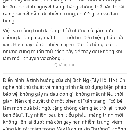
khiến cho kinh nguyệt hàng tháng không thể nào thoát
ra ngoài hết dẫn tới nhiễm trùng, chướng lên và đau
bụng.
Việc vá màng trinh không chỉ ở những cô gái chưa
chồng không may mất trinh mới tìm đến biện pháp cứu
vãn. Hiện nay có rất nhiều chị em đã có chồng, có con
nhưng cũng muốn thử cách này để thay đổi không khí
làm mới “chuyện vợ chồng”.
Quảng cáo
Điển hình là tình huống của chị Bích Ng (Tây Hồ, HN). Chị
nghe nói thủ thuật vá màng trinh rất sử dụng biện pháp
bảo vệ, không gây ra đau đớn gì, không mất nhiều thời
gian. Nên chị quyết thử một phen đi "tân trang" "cô bé"
làm món quà bất ngờ, tặng chồng cảm giác trở lại "thuở
ban đầu". Tuy nhiên, sau khi tiểu phẫu, màng trinh mới
không liền lại được mà còn gây nên nhiễm trùng, viêm
vùng kín rất trầm trọng. Vậy là chưa kịp "hưởng", chồng