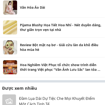
Văn Hóa Áo Dài
Pijama Blushy Họa Tiết Hoa Nhí - Nét duyên dáng,
thư giãn trọn vẹn tại nhà
Review Bột mặt nạ bơ - Giải cứu làn da khô điều
hòa mùa hè
Hoa Nghiêm Việt Phục tổ chức show trình diễn
thời trang Việt phục "Vân Ảnh Lưu Sắc" lan tỏa vẻ
đẹp truyền thống tại Huế
Được xem nhiều
Đầm Lụa Dài Dự Tiệc Che Mọi Khuyết Điểm
Một Cách Tinh Tế