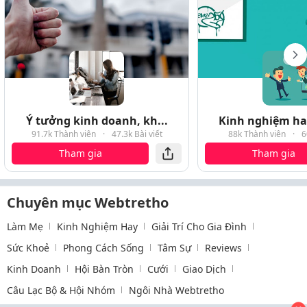
Ý tưởng kinh doanh, kh...
Kinh nghiệm hay
91.7k Thành viên
·
47.3k Bài viết
88k Thành viên
·
6
Tham gia
Tham gia
Chuyên mục Webtretho
Làm Mẹ
Kinh Nghiệm Hay
Giải Trí Cho Gia Đình
Sức Khoẻ
Phong Cách Sống
Tâm Sự
Reviews
Kinh Doanh
Hội Bàn Tròn
Cưới
Giao Dịch
Câu Lạc Bộ & Hội Nhóm
Ngôi Nhà Webtretho