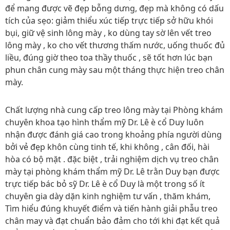
để mang được vẽ đẹp bỗng dưng, đẹp mà không có dấu
tích của sẹo: giảm thiểu xúc tiếp trực tiếp sở hữu khói
bụi, giữ vệ sinh lông mày , ko dùng tay sờ lên vết treo
lông mày , ko cho vết thương thấm nước, uống thuốc đủ
liều, đúng giờ theo toa thầy thuốc , sẽ tốt hơn lúc bạn
phun chân cung mày sau một tháng thực hiện treo chân
mày.
Chất lượng nhà cung cấp treo lông mày tại Phòng khám
chuyên khoa tạo hình thẩm mỹ Dr. Lê è cổ Duy luôn
nhận được đánh giá cao trong khoảng phía người dùng
bởi vẻ đẹp khôn cùng tinh tế, khi không , cân đối, hài
hòa có bộ mặt . đặc biệt , trải nghiệm dịch vụ treo chân
mày tại phòng khám thẩm mỹ Dr. Lê trằn Duy bạn được
trực tiếp bác bỏ sỹ Dr. Lê è cổ Duy là một trong số ít
chuyên gia dày dặn kinh nghiệm tư vấn , thăm khám,
Tìm hiểu đúng khuyết điểm và tiến hành giải phẫu treo
chân may và đạt chuẩn bảo đảm cho tới khi đạt kết quả