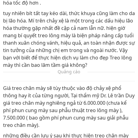
hóa tốc độ hơn .
tuy nhiên bít tất tay kéo dài, thức khuya cũng làm cho da
bị lão hóa. Mí trên chảy xệ là một trong các dấu hiệu lão
hóa thường gặp nhất đề cập cả nam lẫn nữ. hiện giờ
mang bí quyết treo lông mày là biện pháp nâng cấp tuổi
thanh xuân chóng vánh, hiệu quả, an toàn nhận được sự
tin tưởng của những chị em trong và ngoài nước. Vậy
bạn với biết để thực hiện dịch vụ làm cho đẹp Treo lông
mày thì cần bao lăm tầm giá không?
Quảng cáo
Giá treo chân mày sẽ tùy thuộc vào độ chảy xệ phổ
thông hay ít của từng người, Tại thẩm mỹ Dr. Lê trần Duy
giá treo chân mày nghiêng ngả từ 6.000.000 (chưa kể
phí phun cung mày sau phẫu thuật treo lông mày ),
7.500.000 ( bao gồm phí phun cung mày sau giải phẫu
treo chân mày).
những điều cần lưu ý sau khi thực hiện treo chân mày