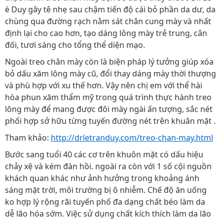
è Duy gây tê nhẹ sau chậm tiến độ cái bỏ phần da dư, da
chùng qua đường rạch nằm sát chân cung mày và nhất
định lại cho cao hơn, tạo dáng lông mày trẻ trung, cân
đối, tươi sáng cho tổng thể diện mạo.
Ngoài treo chân mày còn là biện pháp lý tưởng giúp xóa
bỏ dấu xăm lông mày cũ, đổi thay dáng mày thời thượng
và phù hợp với xu thế hơn. Vậy nên chị em với thể hài
hòa phun xăm thẩm mỹ trong quá trình thực hành treo
lông mày để mang được đôi mày ngài ấn tượng, sắc nét
phối hợp sở hữu từng tuyến đường nét trên khuân mặt .
Tham khảo:
http://drletranduy.com/treo-chan-may.html
Bước sang tuổi 40 các cơ trên khuôn mặt có dấu hiệu
chảy xệ và kém đàn hồi. ngoài ra còn với 1 số cội nguồn
khách quan khác như ảnh hưởng trong khoảng ánh
sáng mặt trời, môi trường bị ô nhiễm. Chế độ ăn uống
ko hợp lý rộng rãi tuyến phố đa dạng chất béo làm da
dễ lão hóa sớm. Việc sử dụng chất kích thích làm da lão