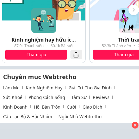
Kinh nghiệm hay hữu íc...
Thời tr
87.9k Thành viên
·
60.1k Bài viết
52.3k Thành viên
·
Tham gia
Tham gia
Chuyên mục Webtretho
Làm Mẹ
Kinh Nghiệm Hay
Giải Trí Cho Gia Đình
Sức Khoẻ
Phong Cách Sống
Tâm Sự
Reviews
Kinh Doanh
Hội Bàn Tròn
Cưới
Giao Dịch
Câu Lạc Bộ & Hội Nhóm
Ngôi Nhà Webtretho