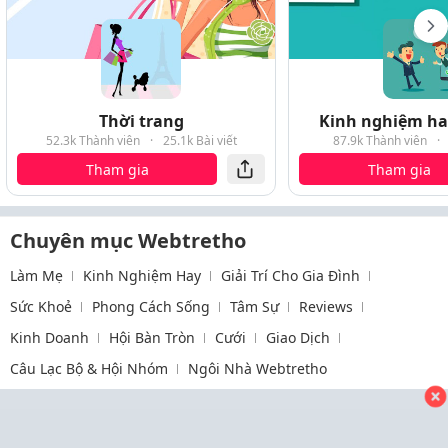
Thời trang
Kinh nghiệm hay
52.3k Thành viên
·
25.1k Bài viết
87.9k Thành viên
·
Tham gia
Tham gia
Chuyên mục Webtretho
Làm Mẹ
Kinh Nghiệm Hay
Giải Trí Cho Gia Đình
Sức Khoẻ
Phong Cách Sống
Tâm Sự
Reviews
Kinh Doanh
Hội Bàn Tròn
Cưới
Giao Dịch
Câu Lạc Bộ & Hội Nhóm
Ngôi Nhà Webtretho