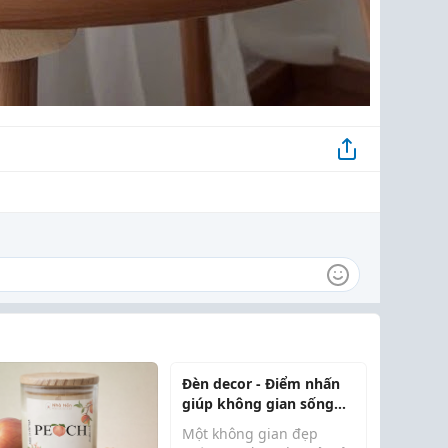
Đèn decor - Điểm nhấn
giúp không gian sống
trở nên ấm áp và tinh tế
Một không gian đẹp