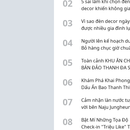
0
2
5 sai lầm khi chọn đèn
decor khiến không gi
mất đi vẻ đẹp vốn có
0
3
Vì sao đèn decor ngày
được nhiều gia đình l
chọn?
0
4
Người lên kế hoạch du 
Bỏ hàng chục giờ chuẩ
nhưng lại là người ít 
0
5
Toàn cảnh KHU ĂN C
cảm ơn nhất?
BÁN ĐẢO THANH ĐA S
GÒN
0
6
Khám Phá Khai Phong
Dấu Ấn Bao Thanh Th
Giữa Lòng Trung Hoa
0
7
Cảm nhận làn nước tu
vời bên Naju Jungheu
Gold Spa & Water Res
0
8
Bật Mí Những Tọa Độ
Check-in "Triệu Like" T