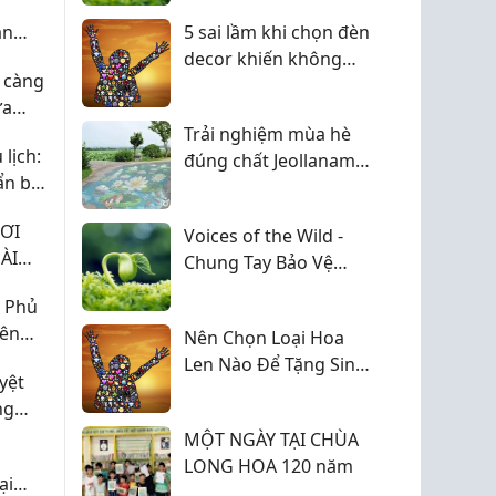
Thông Điệp Yêu
an
5 sai lầm khi chọn đèn
Thương Chuyện Của
decor khiến không
Nến
 càng
gian mất đi vẻ đẹp vốn
ựa
có
Trải nghiệm mùa hè
lịch:
đúng chất Jeollanam-
n bị
do
được
HƠI
Voices of the Wild -
ÀI
Chung Tay Bảo Vệ
Động Vật Hoang Dã
 Phủ
Cùng Chuyện Của Nến
iên
Nên Chọn Loại Hoa
Len Nào Để Tặng Sinh
yệt
Nhật?
ng
ort
MỘT NGÀY TẠI CHÙA
LONG HOA 120 năm
ại