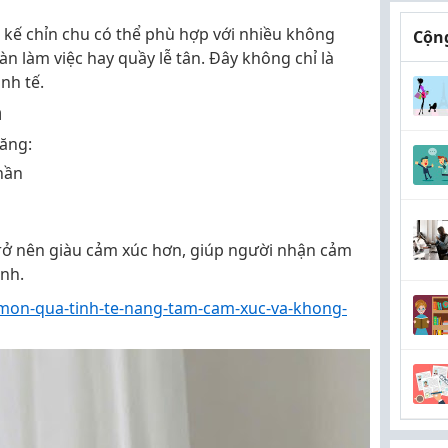
 kế chỉn chu có thể phù hợp với nhiều không
Cộng
n làm việc hay quầy lễ tân. Đây không chỉ là
nh tế.
n
ăng:
thần
rở nên giàu cảm xúc hơn, giúp người nhận cảm
nh.
mon-qua-tinh-te-nang-tam-cam-xuc-va-khong-