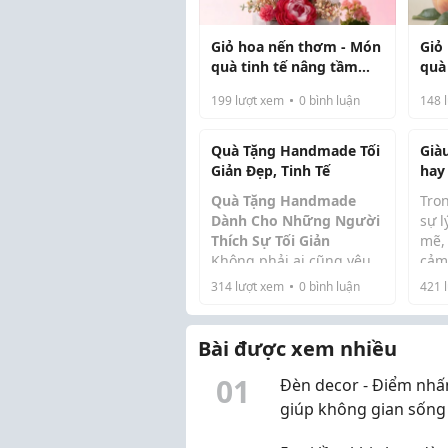
Giỏ hoa nến thơm - Món
Giỏ
quà tinh tế nâng tầm
quà
cảm xúc và không gian
cảm
199
lượt xem
0
bình luận
148
l
sống
sốn
Quà Tặng Handmade Tối
Già
Giản Đẹp, Tinh Tế
hay
Quà Tặng Handmade
Tro
Dành Cho Những Người
sự l
Thích Sự Tối Giản
mẽ,
Không phải ai cũng yêu
cảm
thích những món quà
mìn
314
lượt xem
0
bình luận
421
l
quá lớn, nhiều màu sắc
rắn
hoặc cầu kỳ. Với những
trướ
người chuộng phong
buồn
Bài được xem nhiều
cách nhẹ nhàng, một
tình
0
1
món
quà tặng tối...
Đèn decor - Điểm nhấ
giúp không gian sống
nên ấm áp và tinh tế