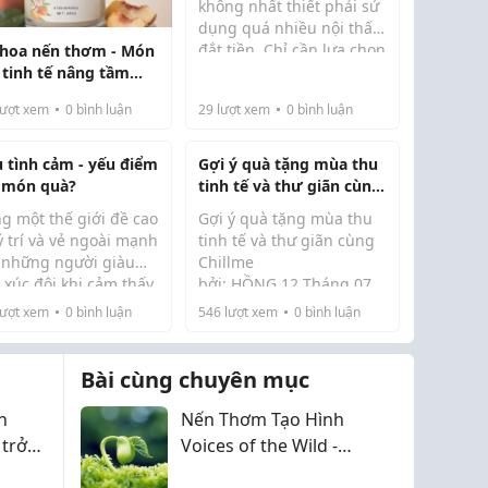
không nhất thiết phải sử
dụng quá nhiều nội thất
đắt tiền. Chỉ cần lựa chọn
 hoa nến thơm - Món
đúng đèn decor, bạn đã
 tinh tế nâng tầm
có thể tạo nên điểm nhấn
 xúc và không gian
ượt xem
0
bình luận
29
lượt xem
0
bình luận
ấn tượng, giúp căn
g
phòng trở nên ấm cúng,
hiện đại và man...
u tình cảm - yếu điểm
Gợi ý quà tặng mùa thu
 món quà?
tinh tế và thư giãn cùng
Chillme
ng một thế giới đề cao
Gợi ý quà tặng mùa thu
ý trí và vẻ ngoài mạnh
tinh tế và thư giãn cùng
 những người giàu
Chillme
 xúc đôi khi cảm thấy
bởi: HỒNG 12 Tháng 07,
h “không đủ cứng
2025 0 Bình luận
ượt xem
0
bình luận
546
lượt xem
0
bình luận
”. Họ dễ rung động
c một điều tử tế, dễ
Các nội dung chính
 vì một lời nói vô
Bài cùng chuyên mục
, và có...
Vì sao nên chọn quà tặng
mùa thu? 1. Nến thơm
n
Nến Thơm Tạo Hình
Chillme – Ánh sáng và
 trở
Voices of the Wild -
hương thơm quyệ...
Mỗi Ngọn Nến Là Một