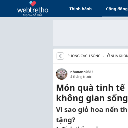
Thịnh hành
Cộng đồng
PHONG CÁCH SỐNG
Ở NHÀ KHÔ
nhanann0311
4 tháng trước
Món quà tinh tế
không gian sống
Vì sao giỏ hoa nến 
tặng?