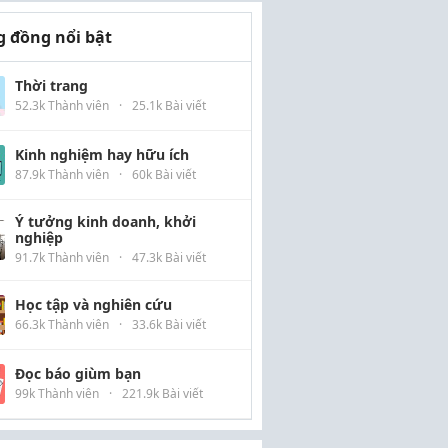
 đồng nổi bật
Thời trang
52.3k Thành viên
·
25.1k Bài viết
Kinh nghiệm hay hữu ích
87.9k Thành viên
·
60k Bài viết
Ý tưởng kinh doanh, khởi
nghiệp
91.7k Thành viên
·
47.3k Bài viết
Học tập và nghiên cứu
66.3k Thành viên
·
33.6k Bài viết
Đọc báo giùm bạn
99k Thành viên
·
221.9k Bài viết