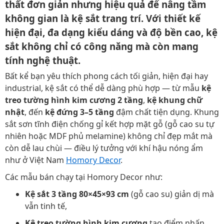
thất đơn giản nhưng hiệu quả để nâng tầm
không gian là
kệ sắt trang trí
. Với thiết kế
hiện đại, đa dạng kiểu dáng và độ bền cao, kệ
sắt không chỉ có công năng mà còn mang
tính nghệ thuật.
Bất kể bạn yêu thích phong cách tối giản, hiện đại hay
industrial, kệ sắt có thể dễ dàng phù hợp — từ mẫu
kệ
treo tường hình kim cương 2 tầng
,
kệ khung chữ
nhật
, đến
kệ đứng 3–5 tầng
đậm chất tiện dụng. Khung
sắt sơn tĩnh điện chống gỉ kết hợp mặt gỗ (gỗ cao su tự
nhiên hoặc MDF phủ melamine) không chỉ đẹp mắt mà
còn dễ lau chùi — điều lý tưởng với khí hậu nóng ẩm
như ở Việt Nam
Homory Decor
.
Các mẫu bán chạy tại Homory Decor như:
Kệ sắt 3 tầng 80×45×93 cm
(gỗ cao su) giản dị mà
vẫn tinh tế,
Kệ treo tường hình kim cương
tạo điểm nhấn