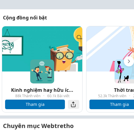
Cộng đồng nổi bật
Kinh nghiệm hay hữu íc...
Thời tr
88k Thành viên
·
60.1k Bài viết
52.3k Thành viên
·
Tham gia
Tham gia
Chuyên mục Webtretho