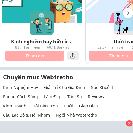
Kinh nghiệm hay hữu íc...
Thời tr
88k Thành viên
·
60.1k Bài viết
52.3k Thành viên
·
Tham gia
Tham gia
Chuyên mục Webtretho
Kinh Nghiệm Hay
Giải Trí Cho Gia Đình
Sức Khoẻ
Phong Cách Sống
Làm Đẹp
Tâm Sự
Reviews
Kinh Doanh
Hội Bàn Tròn
Cưới
Giao Dịch
Câu Lạc Bộ & Hội Nhóm
Ngôi Nhà Webtretho