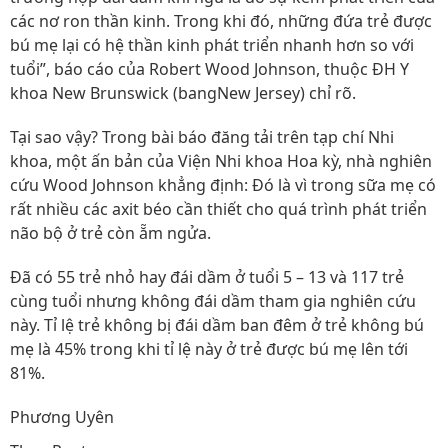
các nơ ron thần kinh. Trong khi đó, những đứa trẻ được
bú mẹ lại có hệ thần kinh phát triển nhanh hơn so với
tuổi”, báo cáo của Robert Wood Johnson, thuộc ĐH Y
khoa New Brunswick (bangNew Jersey) chỉ rõ.
Tại sao vậy? Trong bài báo đăng tải trên tạp chí Nhi
khoa, một ấn bản của Viện Nhi khoa Hoa kỳ, nhà nghiên
cứu Wood Johnson khẳng định: Đó là vì trong sữa mẹ có
rất nhiều các axit béo cần thiết cho quá trình phát triển
não bộ ở trẻ còn ẵm ngửa.
Đã có 55 trẻ nhỏ hay đái dầm ở tuổi 5 – 13 và 117 trẻ
cùng tuổi nhưng không đái dầm tham gia nghiên cứu
này. Tỉ lệ trẻ không bị đái dầm ban đêm ở trẻ không bú
mẹ là 45% trong khi tỉ lệ này ở trẻ được bú mẹ lên tới
81%.
Phương Uyên