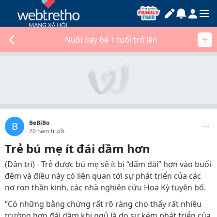
Nuôi dạy bé 1 tuổi trở lên
BeBiBo
B
20 năm trước
Trẻ bú mẹ ít đái dầm hơn
(Dân trí) - Trẻ được bú mẹ sẽ ít bị “dấm đài” hơn vào buổi
đêm và điều này có liên quan tới sự phát triển của các
nơ ron thần kinh, các nhà nghiên cứu Hoa Kỳ tuyên bố.
“Có những bằng chứng rất rõ ràng cho thấy rất nhiều
trường hợp đái dầm khi ngủ là do sự kém phát triển của