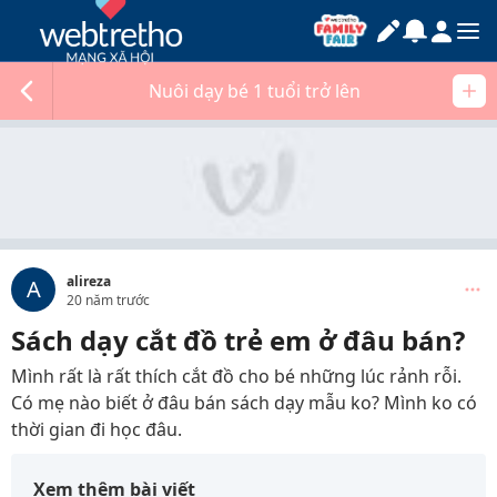
Nuôi dạy bé 1 tuổi trở lên
alireza
A
20 năm trước
Sách dạy cắt đồ trẻ em ở đâu bán?
Mình rất là rất thích cắt đồ cho bé những lúc rảnh rỗi.
Có mẹ nào biết ở đâu bán sách dạy mẫu ko? Mình ko có
thời gian đi học đâu.
Xem thêm bài viết