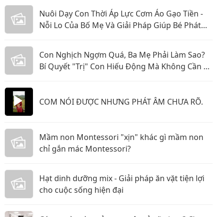
Nuôi Dạy Con Thời Áp Lực Cơm Áo Gạo Tiền -
Nỗi Lo Của Bố Mẹ Và Giải Pháp Giúp Bé Phát
Triển Toàn Diện
Con Nghịch Ngợm Quá, Ba Mẹ Phải Làm Sao?
Bí Quyết "Trị" Con Hiếu Động Mà Không Cần La
Hét
COM NÓI ĐƯỢC NHƯNG PHÁT ÂM CHƯA RÕ.
Mầm non Montessori "xịn" khác gì mầm non
chỉ gắn mác Montessori?
Hạt dinh dưỡng mix - Giải pháp ăn vặt tiện lợi
cho cuộc sống hiện đại