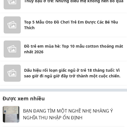
Thủy đậu ở trẻ: Những điều mẹ không nên bỏ qua
Top 5 Mẫu Oto Đồ Chơi Trẻ Em Được Các Bé Yêu
Thích
Đồ trẻ em mùa hè: Top 10 mẫu cotton thoáng mát
nhất 2026
Dấu hiệu rối loạn giấc ngủ ở trẻ 18 tháng tuổi: Vì
sao giờ đi ngủ giờ đây trở thành một cuộc chiến.
Được xem nhiều
BẠN ĐANG TÌM MỘT NGHỀ NHẸ NHÀNG Ý
NGHĨA THU NHẬP ỔN ĐỊNH