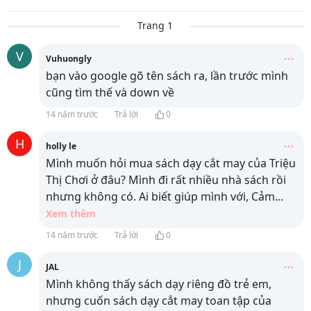
Trang 1
V
Vuhuongly
bạn vào google gõ tên sách ra, lần trước mình
cũng tìm thế và down về
14 năm trước
Trả lời
0
H
holly le
Mình muốn hỏi mua sách dạy cắt may của Triệu
Thị Chơi ở đâu? Mình đi rất nhiều nhà sách rồi
nhưng không có. Ai biết giúp mình với, Cảm
...
Xem thêm
14 năm trước
Trả lời
0
J
JAL
Mình không thấy sách dạy riêng đồ trẻ em,
nhưng cuốn sách dạy cắt may toan tập của