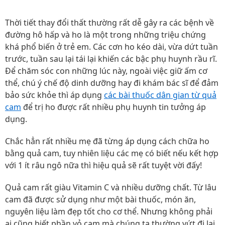
Thời tiết thay đổi thất thường rất dễ gây ra các bệnh về
đường hô hấp và ho là một trong những triệu chứng
khá phổ biến ở trẻ em. Các cơn ho kéo dài, vừa dứt tuần
trước, tuần sau lại tái lại khiến các bậc phụ huynh rầu rĩ.
Để chăm sóc con những lúc này, ngoài việc giữ ấm cơ
thể, chú ý chế độ dinh dưỡng hay đi khám bác sĩ để đảm
bảo sức khỏe thì áp dụng
các bài thuốc dân gian từ quả
cam
để trị ho được rất nhiều phụ huynh tin tưởng áp
dụng.
Chắc hẳn rất nhiều mẹ đã từng áp dụng cách chữa ho
bằng quả cam, tuy nhiên liệu các mẹ có biết nếu kết hợp
với 1 ít râu ngô nữa thì hiệu quả sẽ rất tuyệt vời đấy!
Quả cam rất giàu Vitamin C và nhiều dưỡng chất. Từ lâu
cam đã được sử dụng như một bài thuốc, món ăn,
nguyên liệu làm đẹp tốt cho cơ thể. Nhưng không phải
ai cũng biết phần vỏ cam mà chúng ta thường vứt đi lại