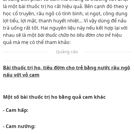
là một bài thuốc trị ho rất hiệu quả. Bên cạnh đó theo y
học cổ truyền, râu ngô có tính bình, vị ngọt, công dụng
lợi tiểu, lợi mật, thanh huyết nhiệt... Vì vậy dùng để nấu
trà uống rất tốt. Hai nguyên liệu này nếu kết hợp lại với
nhau sẽ là một
bài thuốc chữa ho tiêu đờm cho trẻ
hiệu
quả mà mẹ có thể tham khảo:
Quảng cáo
Bài thuốc trị ho, tiêu đờm cho trẻ bằng nước râu ngô
nấu với vỏ cam
Một số bài thuốc trị ho bằng quả cam khác
- Cam hấp:
- Cam nướng: