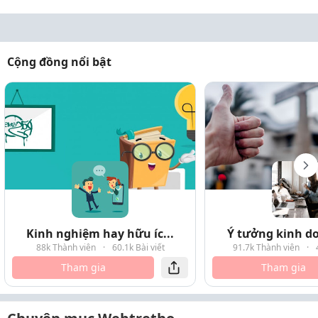
Cộng đồng nổi bật
Kinh nghiệm hay hữu íc...
Ý tưởng kinh do
88k Thành viên
·
60.1k Bài viết
91.7k Thành viên
·
Tham gia
Tham gia