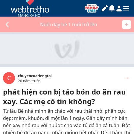
Nuôi dạy bé 1 tuổi trở lên
chuyencuariengtoi
C
20 năm trước
phát hiện con bị táo bón do ăn rau
xay. Các mẹ có tin không?
Từ lâu Bé nhà mình ăn cháo với rau thái nhỏ, phân cực
đẹp: mềm, khuôn, đi một lần 1 ngày. Gần đây mình bận
nên xay nhỏ rau với nuúơc cho vào tủ đá ăn cả tuần. Đột
nhiên bé đi táo nặng, phân giống hệt phân Dê. Thậm chí