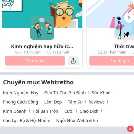
Kinh nghiệm hay hữu íc...
Thời tr
88k Thành viên
·
60.1k Bài viết
52.3k Thành viên
·
Tham gia
Tham gia
Chuyên mục Webtretho
Kinh Nghiệm Hay
Giải Trí Cho Gia Đình
Sức Khoẻ
Phong Cách Sống
Làm Đẹp
Tâm Sự
Reviews
Kinh Doanh
Hội Bàn Tròn
Cưới
Giao Dịch
Câu Lạc Bộ & Hội Nhóm
Ngôi Nhà Webtretho