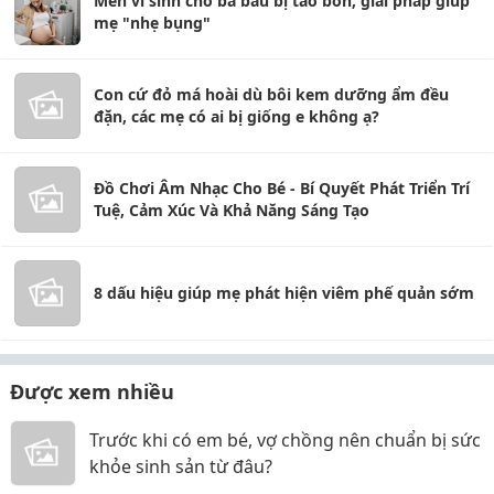
Men vi sinh cho bà bầu bị táo bón, giải pháp giúp
mẹ "nhẹ bụng"
Con cứ đỏ má hoài dù bôi kem dưỡng ẩm đều
đặn, các mẹ có ai bị giống e không ạ?
Đồ Chơi Âm Nhạc Cho Bé - Bí Quyết Phát Triển Trí
Tuệ, Cảm Xúc Và Khả Năng Sáng Tạo
8 dấu hiệu giúp mẹ phát hiện viêm phế quản sớm
Được xem nhiều
Trước khi có em bé, vợ chồng nên chuẩn bị sức
khỏe sinh sản từ đâu?