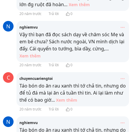
lớn đg ruột đã hoàn
...
Xem thêm
20 năm trước
Trả lời
0
N
nghiemvu
Vậy thì bạn đã đọc sách dạy về chăm sóc Mẹ và
em bé chưa? Sách nước ngoài, VN mình dịch lại
đấy. Cái quyển to tướng, bìa dầy, cứng,
...
Xem thêm
20 năm trước
Trả lời
0
C
chuyencuariengtoi
Táo bón do ăn rau xanh thì tớ chả tin, nhưng do
để tủ đá mà lại ăn cả tuần thì tin. Ai lại làm như
thế có bao giờ
...
Xem thêm
20 năm trước
Trả lời
0
N
nghiemvu
Táo bón do ăn rau xanh thì tớ chả tin, nhưng do