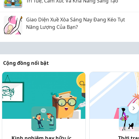
Trí Tuệ, Cảm Xúc Và Khả Năng Sáng Tạo
Giao Diện Xuề Xòa Sáng Nay Đang Kéo Tụt
Năng Lượng Của Bạn?
Cộng đồng nổi bật
Kinh nghiệm hay hữu íc...
Thời tr