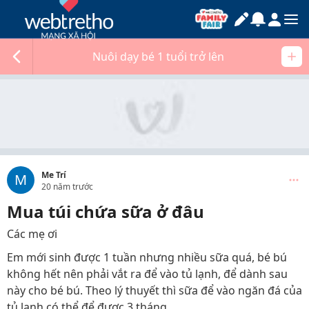
Nuôi dạy bé 1 tuổi trở lên
Me Trí
M
20 năm trước
Mua túi chứa sữa ở đâu
Các mẹ ơi
Em mới sinh được 1 tuần nhưng nhiều sữa quá, bé bú
không hết nên phải vắt ra để vào tủ lạnh, để dành sau
này cho bé bú. Theo lý thuyết thì sữa để vào ngăn đá của
tủ lạnh có thể để được 3 tháng.