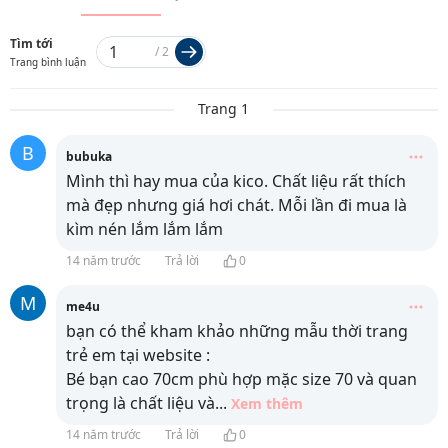
Tìm tới
/
2
Trang bình luận
Trang 1
B
bubuka
Mình thì hay mua của kico. Chất liệu rất thích
mà đẹp nhưng giá hơi chát. Mỗi lần đi mua là
kìm nén lắm lắm lắm
14 năm trước
Trả lời
0
M
me4u
bạn có thể kham khảo những mẫu thời trang
trẻ em tại website
:
Bé bạn cao 70cm phù hợp mặc size 70 và quan
trọng là chất liệu và
...
Xem thêm
14 năm trước
Trả lời
0