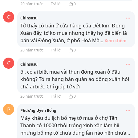
20 năm trước
Trả lời
0
C
Chinsusu
Tớ thấy có bán ở cửa hàng của Dệt kim Đông
Xuân đấy, tớ ko mua nhưng thấy họ đề biển là
bán vải Đông Xuân, ở phố Hoà Mã
...
Xem thêm
20 năm trước
Trả lời
0
C
Chinsusu
ôi, có ai biết mua vải thun đông xuân ở đâu
không? Tớ ra hàng bán quần áo đông xuân hỏi
chả ai biết. Chỉ giúp tớ với
20 năm trước
Trả lời
0
P
Phương Uyên Bống
Máy khâu du lịch bố mẹ tớ mua ở chợ Tân
Thanh có 10000 thôi trông xinh xắn lắm hii
nhưng bố mẹ tớ chưa dùng lần nào nên chưa
...