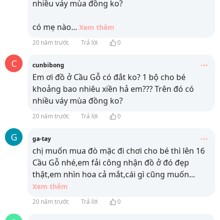
nhiều váy mùa đồng ko?
có mẹ nào
...
Xem thêm
20 năm trước
Trả lời
0
C
cunbibong
Em ơi đồ ở Cầu Gỗ có đắt ko? 1 bộ cho bé
khoảng bao nhiêu xiền hả em??? Trên đó có
nhiều váy mùa đồng ko?
20 năm trước
Trả lời
0
G
ga-tay
chị muốn mua đò mặc đi chơi cho bé thì lên 16
Cầu Gỗ nhé,em fải công nhận đồ ở đó đẹp
thật,em nhìn hoa cả mắt,cái gì cũng muốn
...
Xem thêm
20 năm trước
Trả lời
0