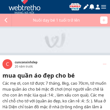
Nuôi dạy bé 1 tuổi trở lên
cunconxinhdep
C
20 năm trước
mua quần áo đẹp cho bé
Các mẹ ơi, con tớ được 7 tháng, 8kg, cao 70cm, tớ muốn
mua quần áo cho bé mặc đi chơi (mọi người vẫn chê là
cho con ăn mặc lúa quá :14: , làm xấu con quá). Các mẹ
chỉ chỗ cho tớ với (quần áo đẹp, ko cần rẻ :4: :5: ). Mua ở
Hà Diện chỉ toàn đồ mặc ở nhà (trông nông dân lắm à