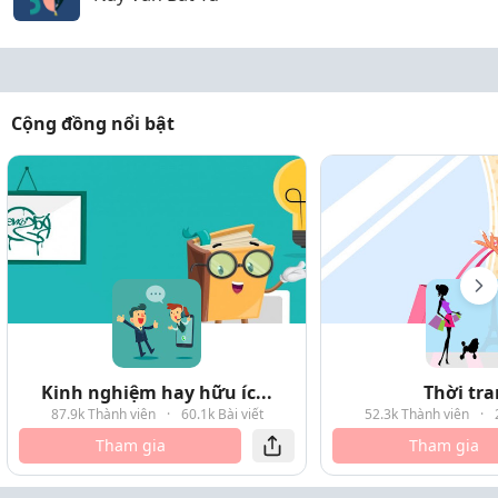
Cộng đồng nổi bật
Kinh nghiệm hay hữu íc...
Thời tr
87.9k Thành viên
·
60.1k Bài viết
52.3k Thành viên
·
Tham gia
Tham gia