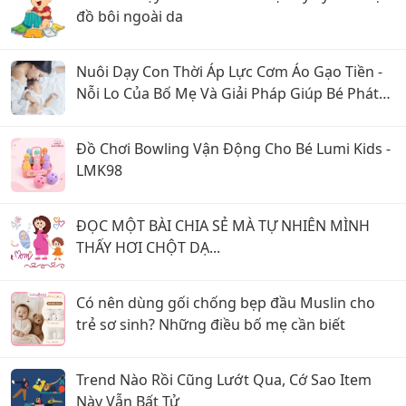
đồ bôi ngoài da
Nuôi Dạy Con Thời Áp Lực Cơm Áo Gạo Tiền -
Nỗi Lo Của Bố Mẹ Và Giải Pháp Giúp Bé Phát
Triển Toàn Diện
Đồ Chơi Bowling Vận Động Cho Bé Lumi Kids -
LMK98
ĐỌC MỘT BÀI CHIA SẺ MÀ TỰ NHIÊN MÌNH
THẤY HƠI CHỘT DẠ...
Có nên dùng gối chống bẹp đầu Muslin cho
trẻ sơ sinh? Những điều bố mẹ cần biết
Trend Nào Rồi Cũng Lướt Qua, Cớ Sao Item
Này Vẫn Bất Tử