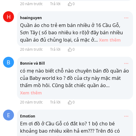
20 năm trước
Trả lời
0
H
hoainguyen
Quần áo cho trẻ em bán nhiều ở 16 Cầu Gỗ,
Sơn Tây ( số bao nhiêu ko rõ)ở đây bán nhiều
quần áo đủ chủng loại, cả mặc ở
...
Xem thêm
20 năm trước
Trả lời
0
B
Bonnie và Bill
có mẹ nào biết chỗ nào chuyên bán đồ quần áo
của Baby world ko ? đồ của cty này mặc mát
thấm mồ hôi. Cũng bắt chiếc quần áo
...
Xem thêm
20 năm trước
Trả lời
0
E
Emotion
Em ơi đồ ở Cầu Gỗ có đắt ko? 1 bộ cho bé
khoảng bao nhiêu xiền hả em??? Trên đó có