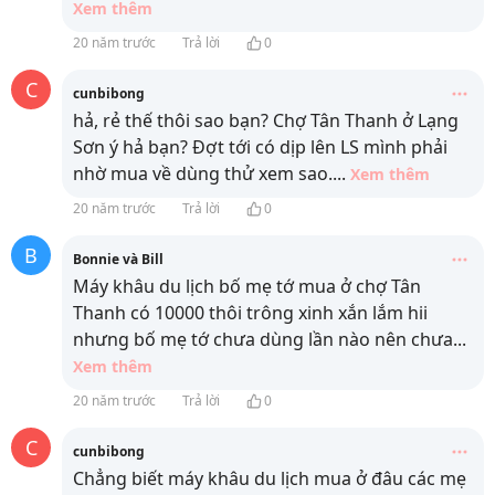
Xem thêm
20 năm trước
Trả lời
0
C
cunbibong
hả, rẻ thế thôi sao bạn? Chợ Tân Thanh ở Lạng
Sơn ý hả bạn? Đợt tới có dịp lên LS mình phải
nhờ mua về dùng thử xem sao.
...
Xem thêm
20 năm trước
Trả lời
0
B
Bonnie và Bill
Máy khâu du lịch bố mẹ tớ mua ở chợ Tân
Thanh có 10000 thôi trông xinh xắn lắm hii
nhưng bố mẹ tớ chưa dùng lần nào nên chưa
...
Xem thêm
20 năm trước
Trả lời
0
C
cunbibong
Chẳng biết máy khâu du lịch mua ở đâu các mẹ