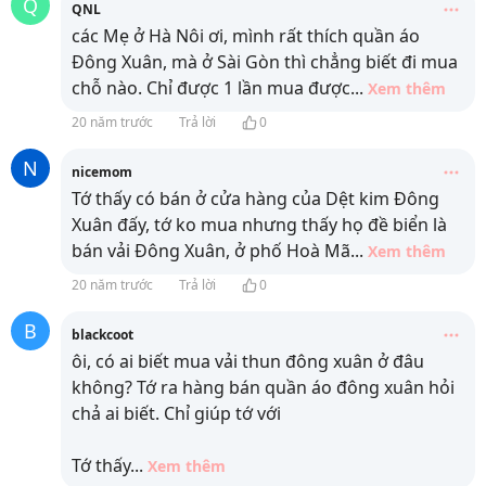
Q
QNL
các Mẹ ở Hà Nôi ơi, mình rất thích quần áo
Đông Xuân, mà ở Sài Gòn thì chẳng biết đi mua
chỗ nào. Chỉ được 1 lần mua được
...
Xem thêm
20 năm trước
Trả lời
0
N
nicemom
Tớ thấy có bán ở cửa hàng của Dệt kim Đông
Xuân đấy, tớ ko mua nhưng thấy họ đề biển là
bán vải Đông Xuân, ở phố Hoà Mã
...
Xem thêm
20 năm trước
Trả lời
0
B
blackcoot
ôi, có ai biết mua vải thun đông xuân ở đâu
không? Tớ ra hàng bán quần áo đông xuân hỏi
chả ai biết. Chỉ giúp tớ với
Tớ thấy
...
Xem thêm