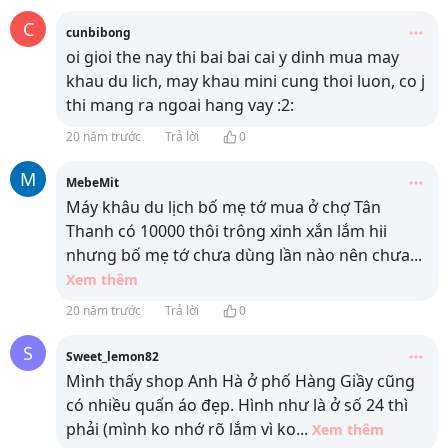
C
cunbibong
oi gioi the nay thi bai bai cai y dinh mua may
khau du lich, may khau mini cung thoi luon, co j
thi mang ra ngoai hang vay :2:
20 năm trước
Trả lời
0
M
MebeMit
Máy khâu du lịch bố mẹ tớ mua ở chợ Tân
Thanh có 10000 thôi trông xinh xắn lắm hii
nhưng bố mẹ tớ chưa dùng lần nào nên chưa
...
Xem thêm
20 năm trước
Trả lời
0
S
Sweet_lemon82
Mình thấy shop Anh Hà ở phố Hàng Giầy cũng
có nhiều quấn áo đẹp. Hình như là ở số 24 thì
phải (mình ko nhớ rõ lắm vì ko
...
Xem thêm