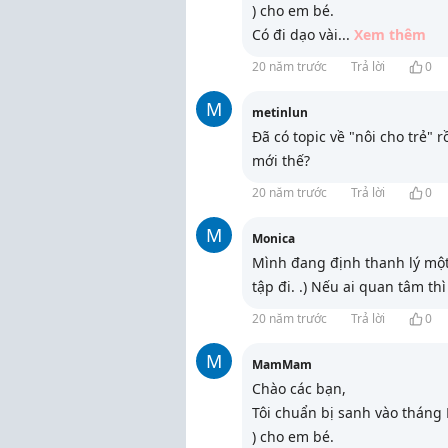
) cho em bé.
Có đi dạo vài
...
Xem thêm
20 năm trước
Trả lời
0
M
metinlun
Đã có topic về "nôi cho trẻ"
mới thế?
20 năm trước
Trả lời
0
M
Monica
Mình đang định thanh lý một 
tập đi. .) Nếu ai quan tâm th
20 năm trước
Trả lời
0
M
MamMam
Chào các bạn,
Tôi chuẩn bị sanh vào tháng M
) cho em bé.