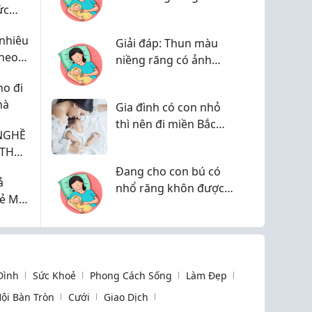
ức
dưỡng chuẩn y khoa
giúp mẹ khỏe, nhiều
nhiêu
Giải đáp: Thun màu
sữa
theo
niềng răng có ảnh
ai
hưởng đến sức khỏe
o đi
mẹ bầu sau sinh
hà
Gia đình có con nhỏ
không?
thì nên đi miền Bắc
NGHỀ
hay miền Nam dịp Tết
các mom nhỉ?
Đang cho con bú có
ả
nhổ răng khôn được
ẻ Mỗi
không? Lời khuyên an
toàn từ bác sĩ Nguyễn
Được
 Đình
Sức Khoẻ
Phong Cách Sống
Làm Đẹp
ội Bàn Tròn
Cưới
Giao Dịch