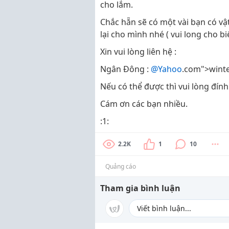
cho lắm.
Chắc hẵn sẽ có một vài bạn có v
lại cho mình nhé ( vui long cho biế
Xin vui lòng liên hệ :
Ngân Đông :
@Yahoo
.com">winte
Nếu có thể được thì vui lòng đín
Cám ơn các bạn nhiều.
:1:
2.2K
1
10
Quảng cáo
Tham gia bình luận