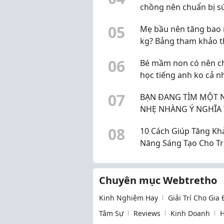
chồng nên chuẩn bị s
khỏe sinh sản từ đâu?
0
5
Mẹ bầu nên tăng bao 
kg? Bảng tham khảo 
BMI trước khi mang th
0
6
Bé mầm non có nên ch
học tiếng anh ko cả n
0
7
BẠN ĐANG TÌM MỘT 
NHẸ NHÀNG Ý NGHĨA THU
NHẬP ỔN ĐỊNH
0
8
10 Cách Giúp Tăng Kh
Năng Sáng Tạo Cho Tr
Ngày
Chuyên mục Webtretho
Kinh Nghiệm Hay
Giải Trí Cho Gia
Tâm Sự
Reviews
Kinh Doanh
H