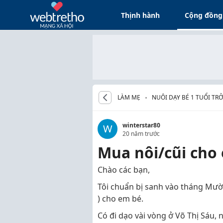
Thịnh hành
Cộng đồng
LÀM MẸ
NUÔI DẠY BÉ 1 TUỔI TRỞ
winterstar80
W
20 năm trước
Mua nôi/cũi cho
Chào các bạn,
Tôi chuẩn bị sanh vào tháng Mười,
) cho em bé.
Có đi dạo vài vòng ở Võ Thị Sáu,