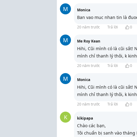
M
Monica
Ban vao muc nhan tin là đuo
20 năm trước
Trả lời
0
M
Me Roy Kean
Hihi, Cũi mình có là cũi sắt!
mình chỉ thanh lý thôi, k kin
20 năm trước
Trả lời
0
M
Monica
Hihi, Cũi mình có là cũi sắt!
mình chỉ thanh lý thôi, k kin
20 năm trước
Trả lời
0
K
kikipapa
Chào các bạn,
Tôi chuẩn bị sanh vào tháng M