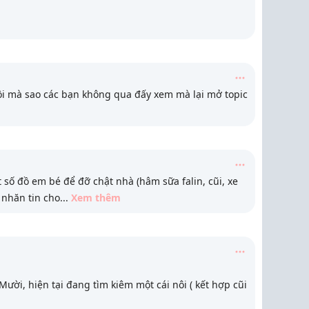
 rồi mà sao các bạn không qua đấy xem mà lại mở topic
số đồ em bé để đỡ chật nhà (hâm sữa falin, cũi, xe
ì nhăn tin cho
...
Xem thêm
ười, hiện tại đang tìm kiêm một cái nôi ( kết hợp cũi