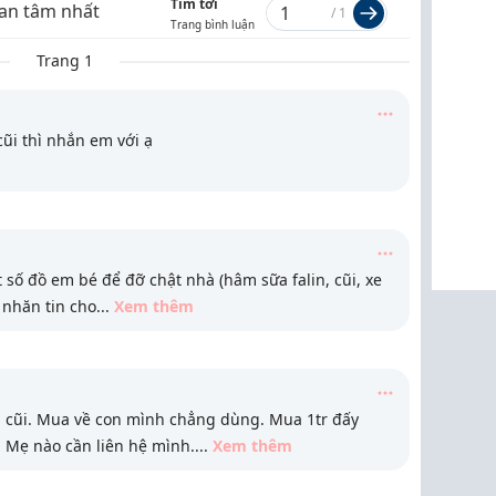
Tìm tới
an tâm nhất
/
1
Trang bình luận
Trang 1
ũi thì nhắn em với ạ
số đồ em bé để đỡ chật nhà (hâm sữa falin, cũi, xe
ì nhăn tin cho
...
Xem thêm
ừa cũi. Mua về con mình chẳng dùng. Mua 1tr đấy
. Mẹ nào cần liên hệ mình.
...
Xem thêm