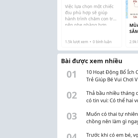
Cho Cả Mẹ Và Bé
Việc lựa chọn một chiếc
địu phù hợp sẽ giúp
hành trình chăm con trở
nên nhẹ nhàng hơn.
MÙA
Thiết kế ôm sát cơ thể,
SẮM
phân bổ trọng lượng đều
CHO
1.5k
lượt xem
0
bình luận
2.9k
lên vai và hông giúp
KH
giảm áp lực cho bố mẹ,
đồng thời hỗ trợ tư t...
Bài được xem nhiều
0
1
10 Hoạt Động Bổ Ích 
Trẻ Giúp Bé Vui Chơi 
Phát Triển Kỹ Năng
0
2
Thả bầu nhiều tháng 
có tin vui: Có thể hai v
chồng đang hiểu chư
0
3
Muốn có thai tự nhiên
đúng
chồng nên làm gì nga
chu kỳ này?
0
4
Trước khi có em bé, v