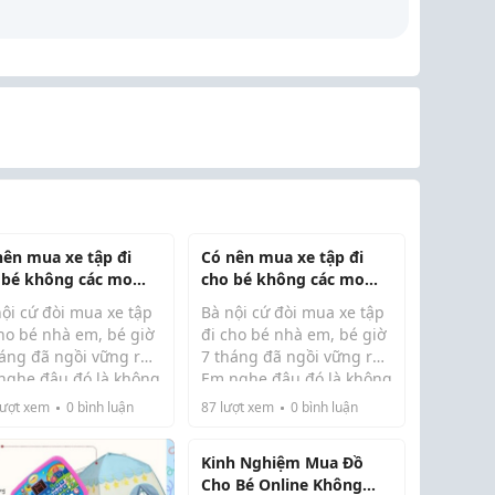
nên mua xe tập đi
Có nên mua xe tập đi
 bé không các mom,
cho bé không các mom,
 em đang cãi nhau vì
nhà em đang cãi nhau vì
ội cứ đòi mua xe tập
Bà nội cứ đòi mua xe tập
 đề này
vấn đề này
cho bé nhà em, bé giờ
đi cho bé nhà em, bé giờ
áng đã ngồi vững rồi.
7 tháng đã ngồi vững rồi.
nghe đâu đó là không
Em nghe đâu đó là không
 dùng nhưng không
nên dùng nhưng không
ượt xem
0
bình luận
87
lượt xem
0
bình luận
ý do cụ thể là gì, sợ
rõ lý do cụ thể là gì, sợ
với bà không có cơ sở
nói với bà không có cơ sở
Kinh Nghiệm Mua Đồ
 bà không nghe. Em
thì bà không nghe. Em
Cho Bé Online Không
đ...
tìm đ...