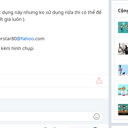
Cộng
ật dụng này nhưng ko sử dụng nữa thi có thể để
t giá luôn ).
rstar80
@Yahoo
.com
h kèm hình chụp.