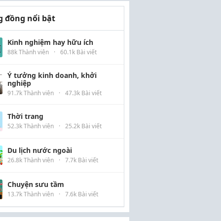
 đồng nổi bật
Kinh nghiệm hay hữu ích
88k Thành viên
·
60.1k Bài viết
Ý tưởng kinh doanh, khởi
nghiệp
91.7k Thành viên
·
47.3k Bài viết
Thời trang
52.3k Thành viên
·
25.2k Bài viết
Du lịch nước ngoài
26.8k Thành viên
·
7.7k Bài viết
Chuyện sưu tầm
13.7k Thành viên
·
7.6k Bài viết