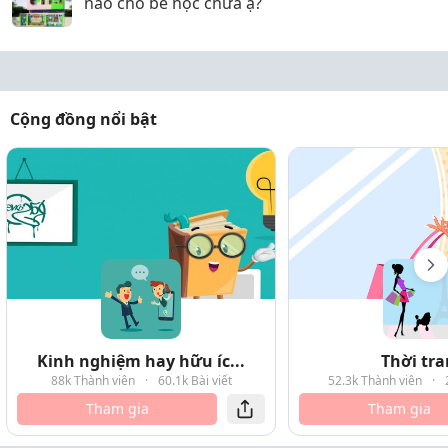
nào cho bé học chưa ạ?
Cộng đồng nổi bật
Kinh nghiệm hay hữu íc...
Thời tr
88k Thành viên
·
60.1k Bài viết
52.3k Thành viên
·
Tham gia
Tham gia