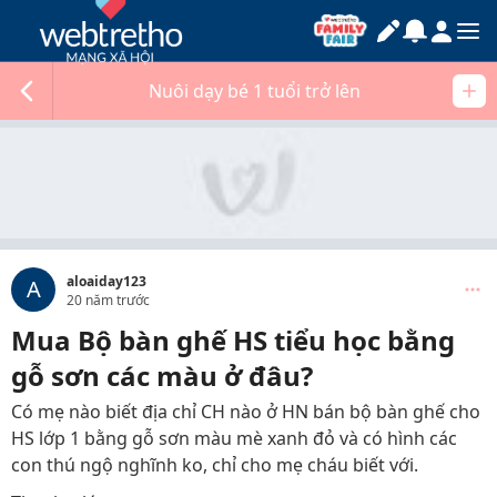
Nuôi dạy bé 1 tuổi trở lên
aloaiday123
A
20 năm trước
Mua Bộ bàn ghế HS tiểu học bằng
gỗ sơn các màu ở đâu?
Có mẹ nào biết địa chỉ CH nào ở HN bán bộ bàn ghế cho
HS lớp 1 bằng gỗ sơn màu mè xanh đỏ và có hình các
con thú ngộ nghĩnh ko, chỉ cho mẹ cháu biết với.