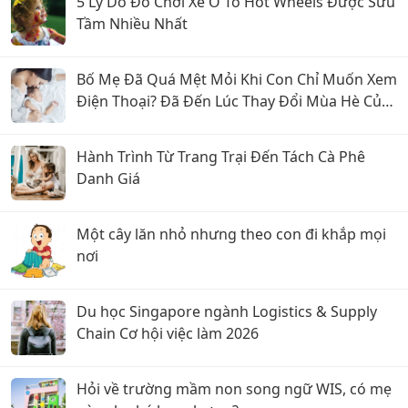
5 Lý Do Đồ Chơi Xe Ô Tô Hot Wheels Được Sưu
Tầm Nhiều Nhất
Bố Mẹ Đã Quá Mệt Mỏi Khi Con Chỉ Muốn Xem
Điện Thoại? Đã Đến Lúc Thay Đổi Mùa Hè Của
Bé
Hành Trình Từ Trang Trại Đến Tách Cà Phê
Danh Giá
Một cây lăn nhỏ nhưng theo con đi khắp mọi
nơi
Du học Singapore ngành Logistics & Supply
Chain Cơ hội việc làm 2026
Hỏi về trường mầm non song ngữ WIS, có mẹ