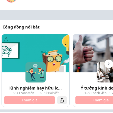
Cộng đồng nổi bật
Kinh nghiệm hay hữu íc...
Ý tưởng kinh do
88k Thành viên
·
60.1k Bài viết
91.7k Thành viên
·
Tham gia
Tham gia