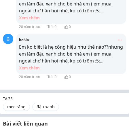
em làm đậu xanh cho bé nhà em ( em mua
ngoài chợ hẳn hoi nhé, ko có trộm :5:
...
Xem thêm
20 năm trước
Trả lời
0
B
beBia
Em ko biết lá hẹ công hiệu như thế nào??nhưng
em làm đậu xanh cho bé nhà em ( em mua
ngoài chợ hẳn hoi nhé, ko có trộm :5:
...
Xem thêm
20 năm trước
Trả lời
0
TAGS
mọc răng
đậu xanh
Bài viết liên quan