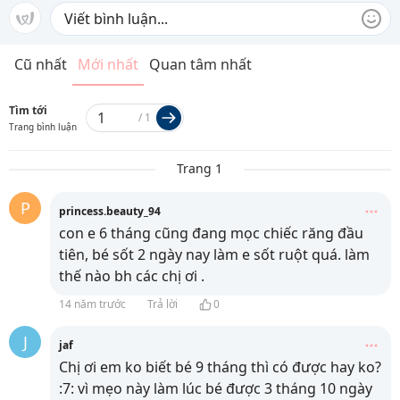
Cũ nhất
Mới nhất
Quan tâm nhất
Tìm tới
/
1
Trang bình luận
Trang 1
P
princess.beauty_94
con e 6 tháng cũng đang mọc chiếc răng đầu
tiên, bé sốt 2 ngày nay làm e sốt ruột quá. làm
thế nào bh các chị ơi .
14 năm trước
Trả lời
0
J
jaf
Chị ơi em ko biết bé 9 tháng thì có được hay ko?
:7: vì mẹo này làm lúc bé được 3 tháng 10 ngày