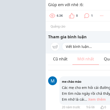
Giúp em với nhé :6:
6.3K
0
1
Quảng cáo
Tham gia bình luận
Cũ nhất
Mới nhất
Qu
M
me chào mào
Các mẹ cho em hỏi cái đường 
Em tìm nửa ngày rồi chả thấ
Em nhớ là cái
...
Xem thêm
20 năm trước
Trả lời
0