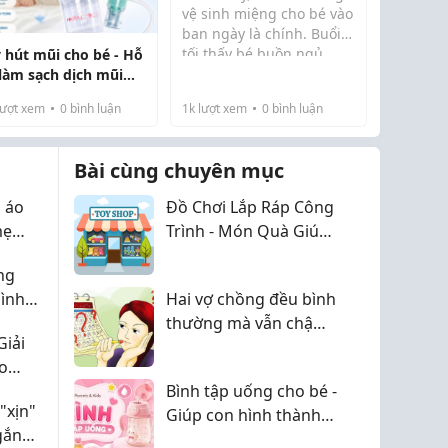
cho bé?
vệ sinh miệng cho bé vào
ban ngày là chính. Buổi
tối thấy bé buồn ngủ,
 hút mũi cho bé - Hỗ
quấy khóc nên nhiều
 làm sạch dịch mũi
hôm mình bỏ qua. Cho
 nhàng cho trẻ sơ
ượt xem
0
bình luận
1k
lượt xem
0
bình luận
tới khi tìm hiểu kỹ hơn,
h
mình mới biết buổi tối
trước khi ngủ là ...
Bài cùng chuyên mục
 áo
Đồ Chơi Lắp Ráp Công
mẹ
Trình - Món Quà Giúp
Trẻ Phát Triển Tư Duy
ng
Và Sáng Tạo
ình
Hai vợ chồng đều bình
thường mà vẫn chậm
Giải
có con, điều gì thường
ho
bị bỏ sót?
Bình tập uống cho bé -
"xịn"
Giúp con hình thành
gắn
thói quen uống nước