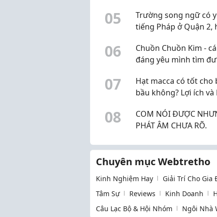
mác Montessori?
0
5
Trường song ngữ có y
tiếng Pháp ở Quận 2,
gặp
0
6
Chuồn Chuồn Kim - cái
đáng yêu mình tìm đư
Q10
0
7
Hạt macca có tốt cho 
bầu không? Lợi ích và 
khi sử dụng
0
8
COM NÓI ĐƯỢC NHƯ
PHÁT ÂM CHƯA RÕ.
Chuyên mục Webtretho
Kinh Nghiệm Hay
Giải Trí Cho Gia
Tâm Sự
Reviews
Kinh Doanh
H
Câu Lạc Bộ & Hội Nhóm
Ngôi Nhà 