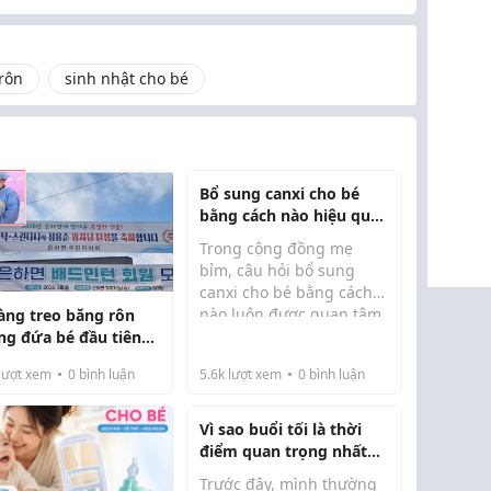
rôn
sinh nhật cho bé
Bổ sung canxi cho bé
bằng cách nào hiệu quả
và an toàn nhất?
Trong cộng đồng mẹ
bỉm, câu hỏi bổ sung
canxi cho bé bằng cách
nào luôn được quan tâm
làng treo băng rôn
hàng đầu. Nhiều phụ
g đứa bé đầu tiên
huynh vì lo con chậm lớn,
o đời trong suốt 17
lượt xem
0
bình luận
5.6k
lượt xem
0
bình luận
thấp còi nên vội vàng
m
tăng lượng sữa hoặc tự ý
cho trẻ dùng nhiều lo...
Vì sao buổi tối là thời
điểm quan trọng nhất
để vệ sinh răng miệng
Trước đây, mình thường