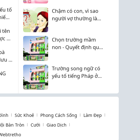
độc lập ngay từ nhỏ
ếu tố
Chậm có con, vì sao
 hiếm
người vợ thường là
người bị hỏi đầu tiên?
 tên
ợc ở
Chọn trường mầm
non - Quyết định quan
bà
trọng trong những
lưu ý
năm đầu đời của trẻ
Trường song ngữ có
NG
yếu tố tiếng Pháp ở
Quận 2, hiếm gặp
 Đình
Sức Khoẻ
Phong Cách Sống
Làm Đẹp
ội Bàn Tròn
Cưới
Giao Dịch
Webtretho