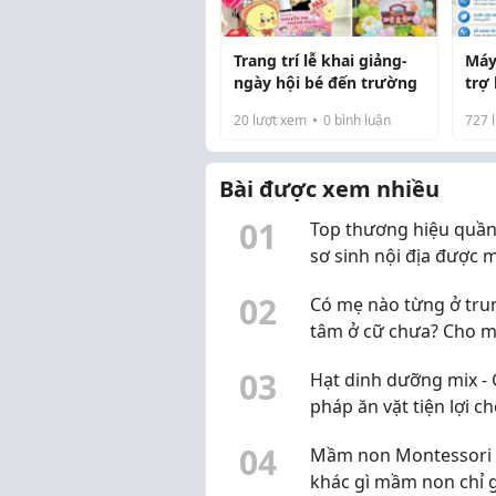
Trang trí lễ khai giảng-
Máy
ngày hội bé đến trường
trợ
nhẹ
20
lượt xem
0
bình luận
727
l
sin
Bài được xem nhiều
0
1
Top thương hiệu quần
sơ sinh nội địa được 
bỉm tin chọn 2026
0
2
Có mẹ nào từng ở tru
tâm ở cữ chưa? Cho m
xin review thực tế
0
3
Hạt dinh dưỡng mix - 
pháp ăn vặt tiện lợi c
cuộc sống hiện đại
0
4
Mầm non Montessori 
khác gì mầm non chỉ 