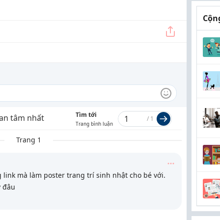
Cộng
Tìm tới
an tâm nhất
/
1
Trang bình luận
Trang 1
link mà làm poster trang trí sinh nhật cho bé với.
y đâu