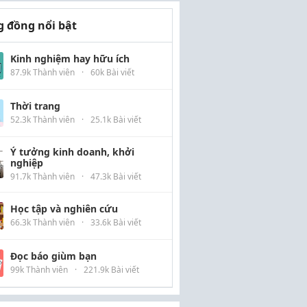
 đồng nổi bật
Kinh nghiệm hay hữu ích
87.9k Thành viên
·
60k Bài viết
Thời trang
52.3k Thành viên
·
25.1k Bài viết
Ý tưởng kinh doanh, khởi
nghiệp
91.7k Thành viên
·
47.3k Bài viết
Học tập và nghiên cứu
66.3k Thành viên
·
33.6k Bài viết
Đọc báo giùm bạn
99k Thành viên
·
221.9k Bài viết