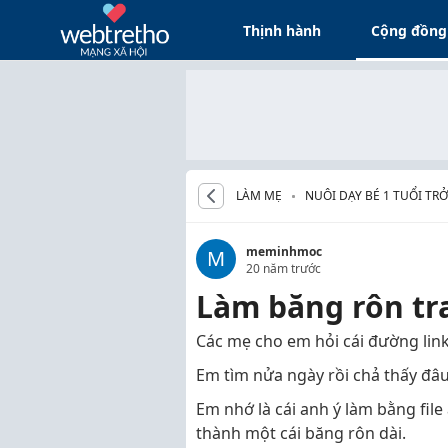
Thịnh hành
Cộng đồng
LÀM MẸ
NUÔI DẠY BÉ 1 TUỔI TRỞ
meminhmoc
M
20 năm trước
Làm băng rôn tra
Các mẹ cho em hỏi cái đường link 
Em tìm nửa ngày rồi chả thấy đâ
Em nhớ là cái anh ý làm bằng file
thành một cái băng rôn dài.