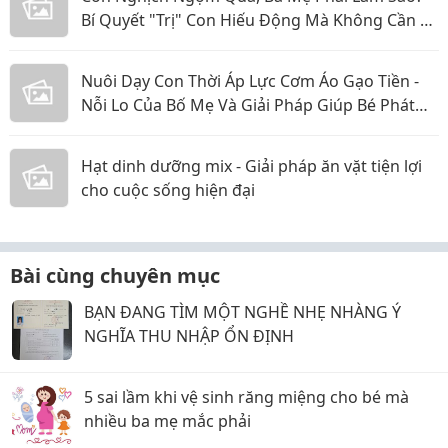
Bí Quyết "Trị" Con Hiếu Động Mà Không Cần La
Hét
Nuôi Dạy Con Thời Áp Lực Cơm Áo Gạo Tiền -
Nỗi Lo Của Bố Mẹ Và Giải Pháp Giúp Bé Phát
Triển Toàn Diện
Hạt dinh dưỡng mix - Giải pháp ăn vặt tiện lợi
cho cuộc sống hiện đại
Bài cùng chuyên mục
BẠN ĐANG TÌM MỘT NGHỀ NHẸ NHÀNG Ý
NGHĨA THU NHẬP ỔN ĐỊNH
5 sai lầm khi vệ sinh răng miệng cho bé mà
nhiều ba mẹ mắc phải