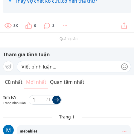
Thấy Vợ chết ko cứu,có nên tha thứ?
3K
0
3
Quảng cáo
Tham gia bình luận
Cũ nhất
Mới nhất
Quan tâm nhất
Tìm tới
/
1
Trang bình luận
Trang 1
M
mebabies