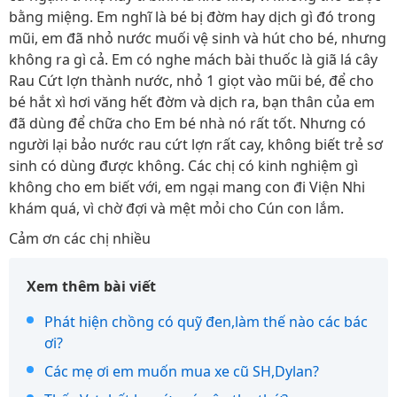
bằng miệng. Em nghĩ là bé bị đờm hay dịch gì đó trong
mũi, em đã nhỏ nước muối vệ sinh và hút cho bé, nhưng
không ra gì cả. Em có nghe mách bài thuốc là giã lá cây
Rau Cứt lợn thành nước, nhỏ 1 giọt vào mũi bé, để cho
bé hắt xì hơi văng hết đờm và dịch ra, bạn thân của em
đã dùng để chữa cho Em bé nhà nó rất tốt. Nhưng có
người lại bảo nước rau cứt lợn rất cay, không biết trẻ sơ
sinh có dùng được không. Các chị có kinh nghiệm gì
không cho em biết với, em ngại mang con đi Viện Nhi
khám quá, vì chờ đợi và mệt mỏi cho Cún con lắm.
Cảm ơn các chị nhiều
Xem thêm bài viết
Phát hiện chồng có quỹ đen,làm thế nào các bác
ơi?
Các mẹ ơi em muốn mua xe cũ SH,Dylan?