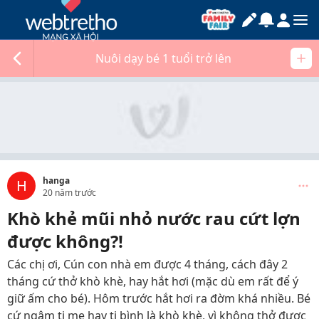
Nuôi dạy bé 1 tuổi trở lên
hanga
H
20 năm trước
Khò khẻ mũi nhỏ nước rau cứt lợn
được không?!
Các chị ơi, Cún con nhà em được 4 tháng, cách đây 2
tháng cứ thở khò khè, hay hắt hơi (mặc dù em rất để ý
giữ ấm cho bé). Hôm trước hắt hơi ra đờm khá nhiều. Bé
cứ ngậm ti mẹ hay ti bình là khò khè, vì không thở được