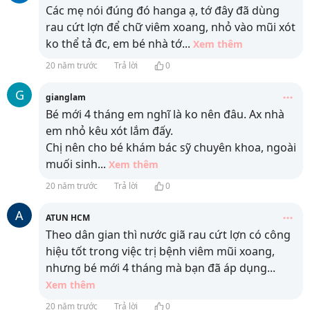
Các mẹ nói đúng đó hanga ạ, tớ đây đã dùng
rau cứt lợn để chữ viêm xoang, nhỏ vào mũi xót
ko thể tả đc, em bé nhà tớ
...
Xem thêm
20 năm trước
Trả lời
0
G
gianglam
Bé mới 4 tháng em nghĩ là ko nên đâu. Ax nhà
em nhỏ kêu xót lắm đấy.
Chị nên cho bé khám bác sỹ chuyên khoa, ngoài
muối sinh
...
Xem thêm
20 năm trước
Trả lời
0
A
ATUN HCM
Theo dân gian thì nước giã rau cứt lợn có công
hiệu tốt trong việc trị bệnh viêm mũi xoang,
nhưng bé mới 4 tháng mà bạn đã áp dụng
...
Xem thêm
20 năm trước
Trả lời
0