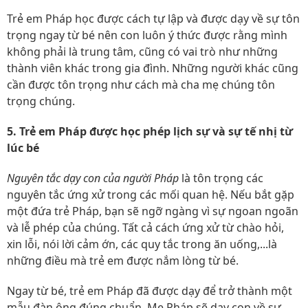
Trẻ em Pháp học được cách tự lập và được dạy về sự tôn
trọng ngay từ bé nên con luôn ý thức được rằng mình
không phải là trung tâm, cũng có vai trò như những
thành viên khác trong gia đình. Những người khác cũng
cần được tôn trọng như cách mà cha mẹ chúng tôn
trọng chúng.
5. Trẻ em Pháp được học phép lịch sự và sự tế nhị từ
lúc bé
Nguyên tắc dạy con của người Pháp
là tôn trọng các
nguyên tắc ứng xử trong các mối quan hệ. Nếu bắt gặp
một đứa trẻ Pháp, bạn sẽ ngỡ ngàng vì sự ngoan ngoãn
và lễ phép của chúng. Tất cả cách ứng xử từ chào hỏi,
xin lỗi, nói lời cảm ớn, các quy tắc trong ăn uống,...là
những điều mà trẻ em được nắm lòng từ bé.
Ngay từ bé, trẻ em Pháp đã được dạy để trở thành một
mẫu đàn ông đúng chuẩn. Mẹ Pháp sẽ dạy con về sự