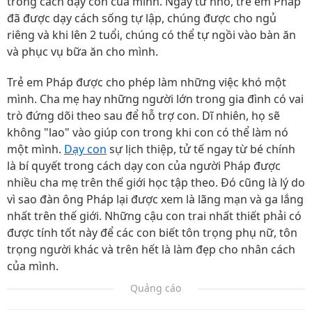
trong cách dạy con của mình. Ngay từ nhỏ, trẻ em Pháp
đã được dạy cách sống tự lập, chúng được cho ngủ
riêng và khi lên 2 tuổi, chúng có thể tự ngồi vào bàn ăn
và phục vụ bữa ăn cho mình.
Trẻ em Pháp được cho phép làm những việc khó một
mình. Cha mẹ hay những người lớn trong gia đình có vai
trò đứng dõi theo sau để hỗ trợ con. Dĩ nhiên, họ sẽ
không "lao" vào giúp con trong khi con có thể làm nó
một mình.
Dạy con
sự lịch thiệp, tử tế ngay từ bé chính
là bí quyết trong cách dạy con của người Pháp được
nhiều cha mẹ trên thế giới học tập theo. Đó cũng là lý do
vì sao đàn ông Pháp lại được xem là lãng mạn và ga lắng
nhất trên thế giới. Những cậu con trai nhất thiết phải có
được tính tốt này để các con biết tôn trọng phụ nữ, tôn
trọng người khác và trên hết là làm đẹp cho nhân cách
của mình.
Quảng cáo