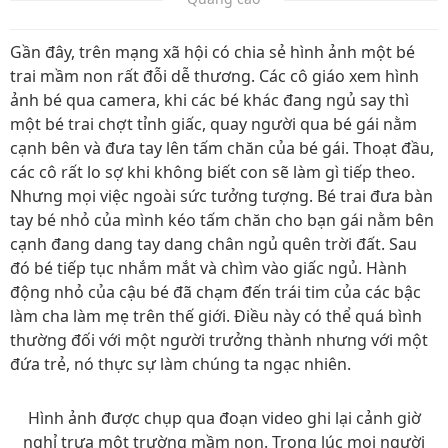
Gần đây, trên mạng xã hội có chia sẻ hình ảnh một bé
trai mầm non rất đỗi dễ thương. Các cô giáo xem hình
ảnh bé qua camera, khi các bé khác đang ngủ say thì
một bé trai chợt tỉnh giấc, quay người qua bé gái nằm
cạnh bên và đưa tay lên tấm chăn của bé gái. Thoạt đầu,
các cô rất lo sợ khi không biết con sẽ làm gì tiếp theo.
Nhưng mọi việc ngoài sức tưởng tượng. Bé trai đưa bàn
tay bé nhỏ của mình kéo tấm chăn cho bạn gái nằm bên
cạnh đang dang tay dang chân ngủ quên trời đất. Sau
đó bé tiếp tục nhắm mắt và chìm vào giấc ngủ. Hành
động nhỏ của cậu bé đã chạm đến trái tim của các bậc
làm cha làm mẹ trên thế giới. Điều này có thể quá bình
thường đối với một người trưởng thành nhưng với một
đứa trẻ, nó thực sự làm chúng ta ngạc nhiên.
Hình ảnh được chụp qua đoạn video ghi lại cảnh giờ
nghỉ trưa một trường mầm non. Trong lúc mọi người