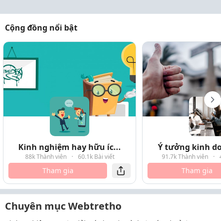
Cộng đồng nổi bật
Kinh nghiệm hay hữu íc...
Ý tưởng kinh do
88k Thành viên
·
60.1k Bài viết
91.7k Thành viên
·
Tham gia
Tham gia
Chuyên mục Webtretho