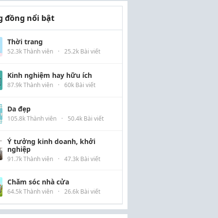
 đồng nổi bật
Thời trang
52.3k Thành viên
·
25.2k Bài viết
Kinh nghiệm hay hữu ích
87.9k Thành viên
·
60k Bài viết
Da đẹp
105.8k Thành viên
·
50.4k Bài viết
Ý tưởng kinh doanh, khởi
nghiệp
91.7k Thành viên
·
47.3k Bài viết
Chăm sóc nhà cửa
64.5k Thành viên
·
26.6k Bài viết