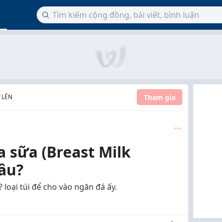
Tham gia
 LÊN
 sữa (Breast Milk
âu?
loại túi để cho vào ngăn đá ấy.