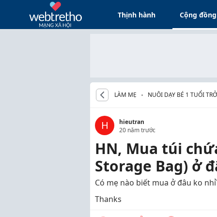
Thịnh hành
Cộng đồng
LÀM MẸ
NUÔI DẠY BÉ 1 TUỔI TRỞ
hieutran
H
20 năm trước
HN, Mua túi chứa
Storage Bag) ở đ
Có mẹ nào biết mua ở đâu ko nhỉ? 
Thanks