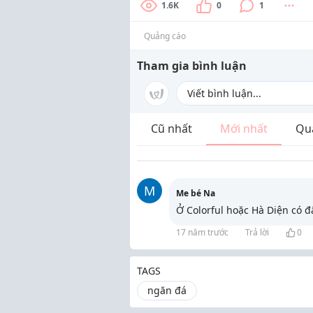
1.6K
0
1
Quảng cáo
Tham gia bình luận
Cũ nhất
Mới nhất
Qu
M
Me bé Na
Ở Colorful hoặc Hà Diện có đ
17 năm trước
Trả lời
0
TAGS
ngăn đá