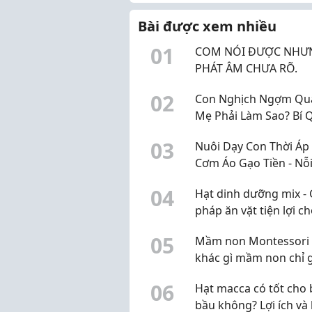
xem đánh giá, hỏi bạn bè
Bài được xem nhiều
rồi mới quyết định.
0
1
COM NÓI ĐƯỢC NHƯ
PHÁT ÂM CHƯA RÕ.
0
2
Con Nghịch Ngợm Quá
Mẹ Phải Làm Sao? Bí 
"Trị" Con Hiếu Động 
0
3
Nuôi Dạy Con Thời Áp
Không Cần La Hét
Cơm Áo Gạo Tiền - Nỗi
Của Bố Mẹ Và Giải Ph
0
4
Hạt dinh dưỡng mix - 
Giúp Bé Phát Triển To
pháp ăn vặt tiện lợi c
Diện
cuộc sống hiện đại
0
5
Mầm non Montessori 
khác gì mầm non chỉ 
mác Montessori?
0
6
Hạt macca có tốt cho 
bầu không? Lợi ích và 