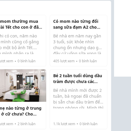
 mom thường mua
Có mom nào từng đổi
dài Tết cho con ở đâu
sang sữa đạm A2 cho
 mà dễ mặc vậy ạ?
con chưa ạ?
khi có con, năm nào
Bé nhà em năm nay gần
 mình cũng cố gắng
3 tuổi, sức khỏe nhìn
p một bộ ảnh Tết.
chung ổn nhưng dạo gần
u mình nhận ra là
đây cứ uống sữa xong là
 áo dài cho trẻ nhỏ
hay kêu no bụng, tối ngủ
ượt xem
0
bình luận
405
lượt xem
0
bình luận
ng giống người lớn.
cũng trằn trọc hơn. Em
 thôi chưa đủ, còn
có hỏi mấy chị cùng công
Bé 2 tuần tuổi dùng dầu
i dễ mặc, dễ chạy
ty thì thấy nhiều người
tràm được chưa các
 và chất vải không ...
bảo thử tìm ...
mom?
Bé nhà mình mới được 2
tuần, bà ngoại đã chuẩn
bị sẵn chai dầu tràm để
trong phòng rồi. Mình thì
mẹ nào từng ở trung
băn khoăn không biết bé
 ở cữ chưa? Cho
mới sinh như vậy dùng
h xin review thực tế
ượt xem
2
bình luận
1.1k
lượt xem
0
bình luận
dầu tràm có ổn không,