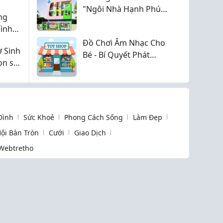
"Ngôi Nhà Hạnh Phúc"
ng
ở Tân Phú, chương
ình
trình sao ạ?
Đồ Chơi Âm Nhạc Cho
 Sinh
Bé - Bí Quyết Phát
ọn số
Triển Trí Tuệ, Cảm Xúc
Và Khả Năng Sáng Tạo
 Đình
Sức Khoẻ
Phong Cách Sống
Làm Đẹp
ội Bàn Tròn
Cưới
Giao Dịch
Webtretho