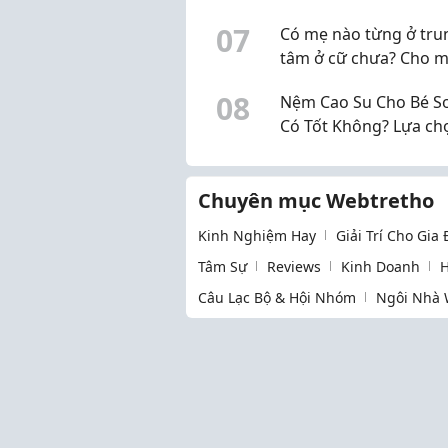
khi sử dụng
0
7
Có mẹ nào từng ở tru
tâm ở cữ chưa? Cho m
xin review thực tế
0
8
Nệm Cao Su Cho Bé Sơ
Có Tốt Không? Lựa ch
1 cho bé.
Chuyên mục Webtretho
Kinh Nghiệm Hay
Giải Trí Cho Gia
Tâm Sự
Reviews
Kinh Doanh
H
Câu Lạc Bộ & Hội Nhóm
Ngôi Nhà 