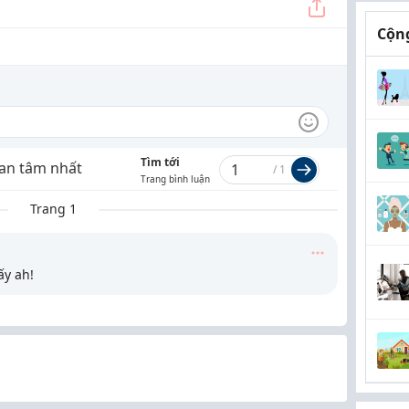
Cộng
Tìm tới
an tâm nhất
/
1
Trang bình luận
Trang 1
ấy ah!