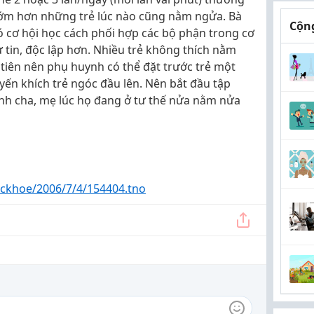
 sớm hơn những trẻ lúc nào cũng nằm ngửa. Bà
Cộng
có cơ hội học cách phối hợp các bộ phận trong cơ
ự tin, độc lập hơn. Nhiều trẻ không thích nằm
 tiên nên phụ huynh có thể đặt trước trẻ một
ến khích trẻ ngóc đầu lên. Nên bắt đầu tập
ình cha, mẹ lúc họ đang ở tư thế nửa nằm nửa
ckhoe/2006/7/4/154404.tno