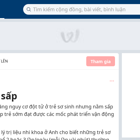
Tham gia
 LÊN
 sấp
ăng nguy cơ đột tử ở trẻ sơ sinh nhưng nằm sấp
iúp trẻ sớm đạt được các mốc phát triển vận động
 lý trị liệu nhi khoa ở Anh cho biết những trẻ sơ
ể 2 hoặc 3 lần/ngày (mỗi lần vài phút) thường