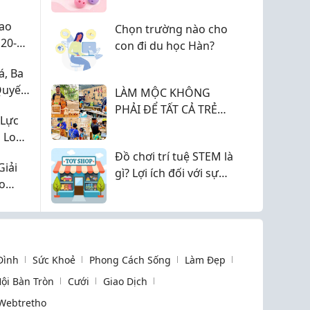
Cao
Chọn trường nào cho
20-
con đi du học Hàn?
c
, Ba
Quyết
LÀM MỘC KHÔNG
Mà
PHẢI ĐỂ TẤT CẢ TRẺ
 Lực
EM TRỞ THÀNH THỢ
 Lo
MỘC
áp
Đồ chơi trí tuệ STEM là
Giải
àn
gì? Lợi ích đối với sự
ho
phát triển của trẻ 2026
 Đình
Sức Khoẻ
Phong Cách Sống
Làm Đẹp
ội Bàn Tròn
Cưới
Giao Dịch
Webtretho