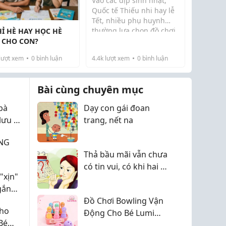
Vào các dịp sinh nhật,
Quốc tế Thiếu nhi hay lễ
Tết, nhiều phụ huynh
thường lựa chọn đồ chơi
Ỉ HÈ HAY HỌC HÈ
làm quà tặng cho bé.
 CHO CON?
Thay vì những món quà
lượt xem
0
bình luận
4.4k
lượt xem
0
bình luận
chỉ mang tính giải trí, các
sản phẩm đồ chơi giáo
dục và phát tr...
Bài cùng chuyên mục
bà
Dạy con gái đoan
lưu ý
trang, nết na
NG
Thả bầu mãi vẫn chưa
có tin vui, có khi hai vợ
"xịn"
chồng đang bỏ sót
gắn
điều này
Đồ Chơi Bowling Vận
Cho
Động Cho Bé Lumi
Bé
Kids - LMK98