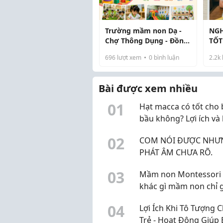
Trường mầm non Dạ -
NGH
Chợ Thông Dụng - Đồng
TỐT
hành cùng những năm
696
lượt xem
0
bình luận
2.2k
tháng đầu đời của trẻ
Bài được xem nhiều
0
1
Hạt macca có tốt cho 
bầu không? Lợi ích và 
khi sử dụng
0
2
COM NÓI ĐƯỢC NHƯ
PHÁT ÂM CHƯA RÕ.
0
3
Mầm non Montessori 
khác gì mầm non chỉ 
mác Montessori?
0
4
Lợi Ích Khi Tô Tượng 
Trẻ - Hoạt Động Giúp 