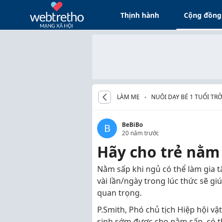
Thịnh hành
Cộng đồng
LÀM MẸ
NUÔI DẠY BÉ 1 TUỔI TRỞ
BeBiBo
B
20 năm trước
Hãy cho trẻ nằm
Nằm sấp khi ngủ có thể làm gia t
vài lần/ngày trong lúc thức sẽ g
quan trọng.
P.Smith, Phó chủ tịch Hiệp hội vật
sinh sớm được cho nằm sấp, có th