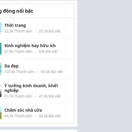
 đồng nổi bật
Thời trang
52.3k Thành viên
·
25.2k Bài viết
Kinh nghiệm hay hữu ích
87.9k Thành viên
·
60k Bài viết
Da đẹp
105.8k Thành viên
·
50.4k Bài viết
Ý tưởng kinh doanh, khởi
nghiệp
91.7k Thành viên
·
47.3k Bài viết
Chăm sóc nhà cửa
64.5k Thành viên
·
26.6k Bài viết