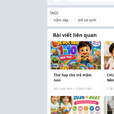
TAGS
nằm sấp
trẻ sơ sinh
Bài viết liên quan
Thơ hay cho trẻ mầm
CHU
non
Nên
tiế
683
lượt xem
0
bình luận
1.5k
dướ