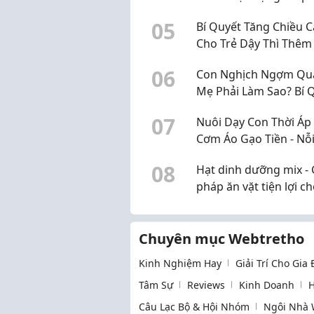
Phát Triển Toàn Diện
0
5
Bí Quyết Tăng Chiều 
Cho Trẻ Dậy Thì Thêm 
30cm Chuẩn Khoa Họ
0
6
Con Nghịch Ngợm Quá
Mẹ Phải Làm Sao? Bí 
"Trị" Con Hiếu Động 
0
7
Nuôi Dạy Con Thời Áp
Không Cần La Hét
Cơm Áo Gạo Tiền - Nỗi
Của Bố Mẹ Và Giải Ph
0
8
Hạt dinh dưỡng mix - 
Giúp Bé Phát Triển To
pháp ăn vặt tiện lợi c
Diện
cuộc sống hiện đại
Chuyên mục Webtretho
Kinh Nghiệm Hay
Giải Trí Cho Gia
Tâm Sự
Reviews
Kinh Doanh
H
Câu Lạc Bộ & Hội Nhóm
Ngôi Nhà 