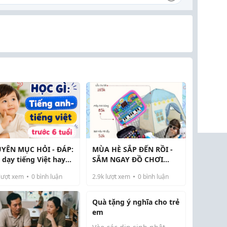
YÊN MỤC HỎI - ĐÁP:
MÙA HÈ SẮP ĐẾN RỒI -
 dạy tiếng Việt hay
SẮM NGAY ĐỒ CHƠI
ng Anh trước cho trẻ
CHO BÉ!
lượt xem
0
bình luận
2.9k
lượt xem
0
bình luận
i 6 tuổi?
KHOSITHANHHANG.COM
Quà tặng ý nghĩa cho trẻ
em