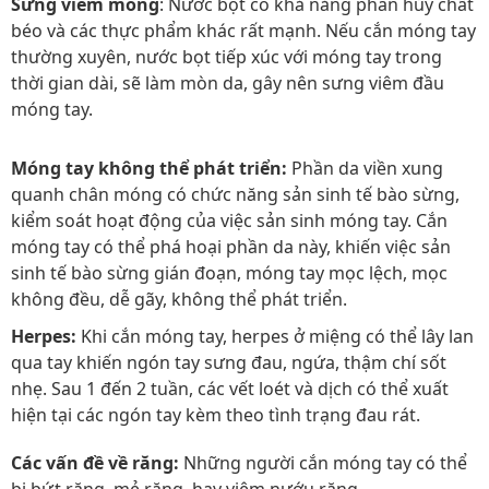
Sưng viêm móng
: Nước bọt có khả năng phân hủy chất
béo và các thực phẩm khác rất mạnh. Nếu cắn móng tay
thường xuyên, nước bọt tiếp xúc với móng tay trong
thời gian dài, sẽ làm mòn da, gây nên sưng viêm đầu
móng tay.
Móng tay không thể phát triển:
Phần da viền xung
quanh chân móng có chức năng sản sinh tế bào sừng,
kiểm soát hoạt động của việc sản sinh móng tay. Cắn
móng tay có thể phá hoại phần da này, khiến việc sản
sinh tế bào sừng gián đoạn, móng tay mọc lệch, mọc
không đều, dễ gãy, không thể phát triển.
Herpes:
Khi cắn móng tay, herpes ở miệng có thể lây lan
qua tay khiến ngón tay sưng đau, ngứa, thậm chí sốt
nhẹ. Sau 1 đến 2 tuần, các vết loét và dịch có thể xuất
hiện tại các ngón tay kèm theo tình trạng đau rát.
Các vấn đề về răng:
Những người cắn móng tay có thể