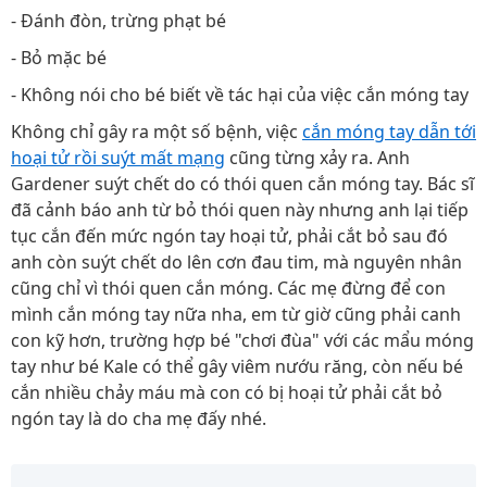
- Đánh đòn, trừng phạt bé
- Bỏ mặc bé
- Không nói cho bé biết về tác hại của việc cắn móng tay
Không chỉ gây ra một số bệnh, việc
cắn móng tay dẫn tới
hoại tử rồi suýt mất mạng
cũng từng xảy ra. Anh
Gardener suýt chết do có thói quen cắn móng tay. Bác sĩ
đã cảnh báo anh từ bỏ thói quen này nhưng anh lại tiếp
tục cắn đến mức ngón tay hoại tử, phải cắt bỏ sau đó
anh còn suýt chết do lên cơn đau tim, mà nguyên nhân
cũng chỉ vì thói quen cắn móng. Các mẹ đừng để con
mình cắn móng tay nữa nha, em từ giờ cũng phải canh
con kỹ hơn, trường hợp bé "chơi đùa" với các mẩu móng
tay như bé Kale có thể gây viêm nướu răng, còn nếu bé
cắn nhiều chảy máu mà con có bị hoại tử phải cắt bỏ
ngón tay là do cha mẹ đấy nhé.