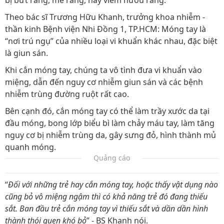
bị bứt răng, mẻ răng, hay viêm nướu răng.
Theo bác sĩ Trương Hữu Khanh, trưởng khoa nhiễm -
thần kinh Bệnh viện Nhi Đồng 1, TP.HCM: Móng tay là
“nơi trú ngụ” của nhiều loại vi khuẩn khác nhau, đặc biệt
là giun sán.
Khi cắn móng tay, chúng ta vô tình đưa vi khuẩn vào
miệng, dẫn đến nguy cơ nhiễm giun sán và các bệnh
nhiễm trùng đường ruột rất cao.
Bên cạnh đó, cắn móng tay có thể làm trầy xước da tại
đầu móng, bong lớp biểu bì làm chảy máu tay, làm tăng
nguy cơ bị nhiễm trùng da, gây sưng đỏ, hình thành mủ
quanh móng.
Quảng cáo
“
Đối với những trẻ hay cắn móng tay, hoặc thấy vật dụng nào
cũng bỏ vô miệng ngậm thì có khả năng trẻ đó đang thiếu
sắt. Ban đầu trẻ cắn móng tay vì thiếu sắt và dần dần hình
thành thói quen khó bỏ
” - BS Khanh nói.