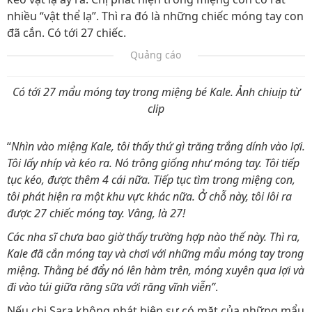
nhiều “vật thể lạ”. Thì ra đó là những chiếc móng tay con
đã cắn. Có tới 27 chiếc.
Quảng cáo
Có tới 27 mẩu móng tay trong miệng bé Kale. Ảnh chiuịp từ
clip
“
Nhìn vào miệng Kale, tôi thấy thứ gì trăng trắng dính vào lợi.
Tôi lấy nhíp và kéo ra. Nó trông giống như móng tay. Tôi tiếp
tục kéo, được thêm 4 cái nữa. Tiếp tục tìm trong miệng con,
tôi phát hiện ra một khu vực khác nữa. Ở chỗ này, tôi lôi ra
được 27 chiếc móng tay. Vâng, là 27!
Các nha sĩ chưa bao giờ thấy trường hợp nào thế này. Thì ra,
Kale đã cắn móng tay và chơi với những mẩu móng tay trong
miệng. Thằng bé đẩy nó lên hàm trên, móng xuyên qua lợi và
đi vào túi giữa răng sữa với răng vĩnh viễn”
.
Nếu chị Sara không phát hiện sự có mặt của những mẩu