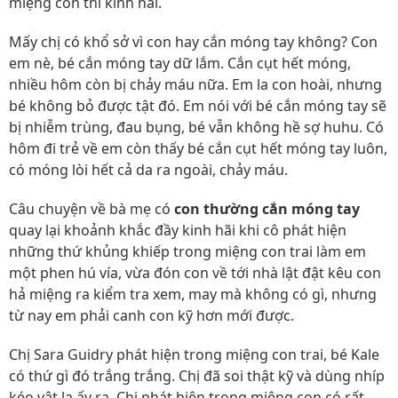
miệng con thì kinh hãi.
Mấy chị có khổ sở vì con hay cắn móng tay không? Con
em nè, bé cắn móng tay dữ lắm. Cắn cụt hết móng,
nhiều hôm còn bị chảy máu nữa. Em la con hoài, nhưng
bé không bỏ được tật đó. Em nói với bé cắn móng tay sẽ
bị nhiễm trùng, đau bụng, bé vẫn không hề sợ huhu. Có
hôm đi trẻ về em còn thấy bé cắn cụt hết móng tay luôn,
có móng lòi hết cả da ra ngoài, chảy máu.
Câu chuyện về bà mẹ có
con thường cắn móng tay
quay lại khoảnh khắc đầy kinh hãi khi cô phát hiện
những thứ khủng khiếp trong miệng con trai làm em
một phen hú vía, vừa đón con về tới nhà lật đật kêu con
hả miệng ra kiểm tra xem, may mà không có gì, nhưng
từ nay em phải canh con kỹ hơn mới được.
Chị Sara Guidry phát hiện trong miệng con trai, bé Kale
có thứ gì đó trắng trắng. Chị đã soi thật kỹ và dùng nhíp
kéo vật lạ ấy ra. Chị phát hiện trong miệng con có rất