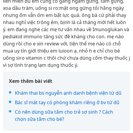
liên miên dù em cũng cố gắng ngâm gừng, tắm gừng,
xoa dầu tràm, uống si ro:mật ong gừng tỏi hằng ngày
nhưng ốm vẫn ốm em bất lực quá. ông bà cứ phải thay
nhau nghỉ việc trông ẻm, bịnh là cả tháng mới hết luôn
ý. em đang nghe các mẹ tư vấn nhau về Imunoglukan và
pediakid immuno tăng sức đề kháng cho con. mẹ nào
dùng rồi cho e xin review với, tiện thể mẹ nào có chỗ
mua uy tín giới thiệu em luioon ạ, nhỏ h e chỉ cho bé
uông siro vitamin c thôi chứ chưa dùng cốm thay thuốc j
vì sợ tình trạng lạm dụng thuốc ý.
Xem thêm bài viết
Khám thai bs nguyễn anh danh bệnh viện từ dũ
Bác sĩ mát tay có phòng khám riêng ở bv từ dũ
Có nên dùng sữa tắm cho trẻ sơ sinh ? Cách
chọn sữa tắm cho bé?