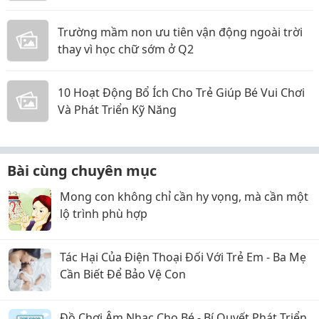
Trường mầm non ưu tiên vận động ngoài trời
thay vì học chữ sớm ở Q2
10 Hoạt Động Bổ Ích Cho Trẻ Giúp Bé Vui Chơi
Và Phát Triển Kỹ Năng
Bài cùng chuyên mục
Mong con không chỉ cần hy vọng, mà cần một
lộ trình phù hợp
Tác Hại Của Điện Thoại Đối Với Trẻ Em - Ba Mẹ
Cần Biết Để Bảo Vệ Con
Đồ Chơi Âm Nhạc Cho Bé - Bí Quyết Phát Triển