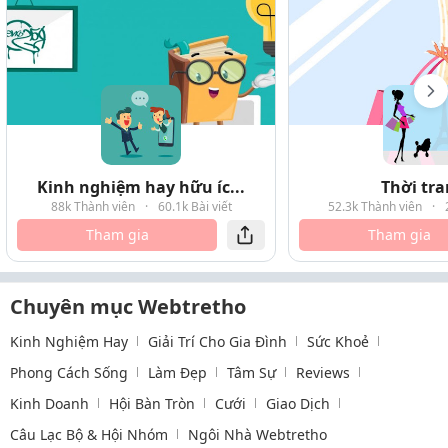
Kinh nghiệm hay hữu íc...
Thời tr
88k Thành viên
·
60.1k Bài viết
52.3k Thành viên
·
Tham gia
Tham gia
Chuyên mục Webtretho
Kinh Nghiệm Hay
Giải Trí Cho Gia Đình
Sức Khoẻ
Phong Cách Sống
Làm Đẹp
Tâm Sự
Reviews
Kinh Doanh
Hội Bàn Tròn
Cưới
Giao Dịch
Câu Lạc Bộ & Hội Nhóm
Ngôi Nhà Webtretho