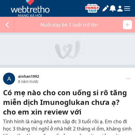
Nuôi dạy bé 1 tuổi trở lên
ainhan1992
A
8 năm trước
Có mẹ nào cho con uống si rô tăng
miễn dịch Imunoglukan chưa ạ?
cho em xin review với
Tình hình là nàng nhà em sắp đc 3 tuổi rồi ạ. Em cho đi
học 3 tháng thì nghỉ ở nhà hết 2 tháng vì ốm, kháng sinh