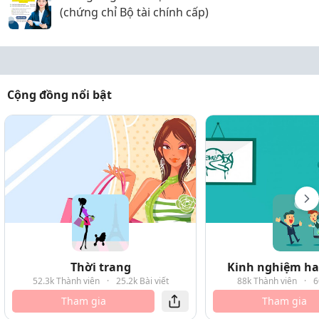
(chứng chỉ Bộ tài chính cấp)
Cộng đồng nổi bật
Thời trang
Kinh nghiệm hay
52.3k Thành viên
·
25.2k Bài viết
88k Thành viên
·
6
Tham gia
Tham gia