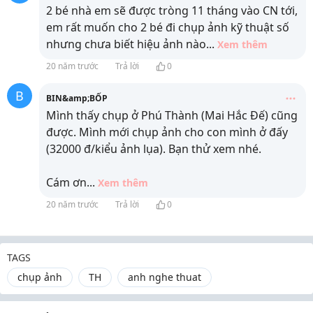
2 bé nhà em sẽ được tròng 11 tháng vào CN tới,
em rất muốn cho 2 bé đi chụp ảnh kỹ thuật số
nhưng chưa biết hiệu ảnh nào
...
Xem thêm
20 năm trước
Trả lời
0
B
BIN&amp;BỐP
Mình thấy chụp ở Phú Thành (Mai Hắc Đế) cũng
được. Mình mới chụp ảnh cho con mình ở đấy
(32000 đ/kiểu ảnh lụa). Bạn thử xem nhé.
Cám ơn
...
Xem thêm
20 năm trước
Trả lời
0
TAGS
chụp ảnh
TH
anh nghe thuat