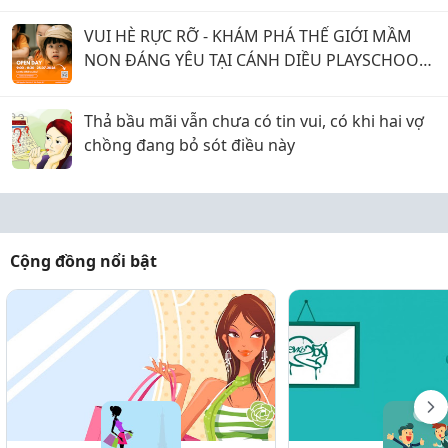
VUI HÈ RỰC RỠ - KHÁM PHÁ THẾ GIỚI MẦM
NON ĐÁNG YÊU TẠI CÁNH DIỀU PLAYSCHOOL
Q7
Thả bầu mãi vẫn chưa có tin vui, có khi hai vợ
chồng đang bỏ sót điều này
Cộng đồng nổi bật