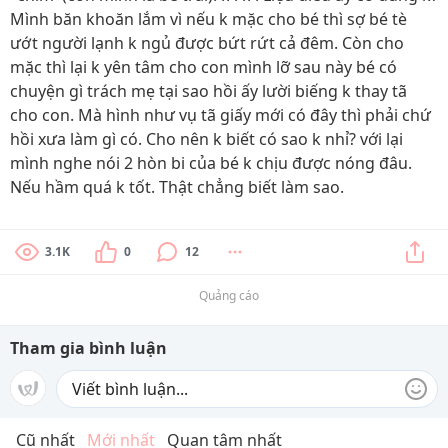
Mình băn khoăn lắm vì nếu k mặc cho bé thì sợ bé tè
ướt người lạnh k ngủ được bứt rứt cả đêm. Còn cho
mặc thì lại k yên tâm cho con mình lỡ sau này bé có
chuyện gì trách mẹ tại sao hồi ấy lười biếng k thay tã
cho con. Mà hình như vụ tã giấy mới có đây thì phải chứ
hồi xưa làm gì có. Cho nên k biết có sao k nhỉ? với lại
mình nghe nói 2 hòn bi của bé k chịu được nóng đâu.
Nếu hầm quá k tốt. Thật chẳng biết làm sao.
3.1K
0
12
Quảng cáo
Tham gia bình luận
Cũ nhất
Mới nhất
Quan tâm nhất