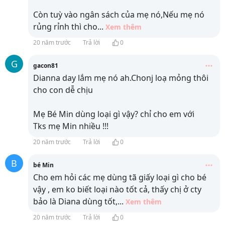
Còn tuỳ vào ngân sách của mẹ nó,Nếu mẹ nó
rủng rỉnh thì cho
...
Xem thêm
20 năm trước
Trả lời
0
G
gacon81
Dianna day lắm mẹ nó ah.Chonj loạ mỏng thôi
cho con dễ chịu
Mẹ Bé Min dùng loại gì vậy? chỉ cho em với
Tks mẹ Min nhiều !!!
20 năm trước
Trả lời
0
B
bé Min
Cho em hỏi các mẹ dùng tã giấy loại gì cho bé
vậy , em ko biết loại nào tốt cả, thấy chị ở cty
bảo là Diana dùng tốt,
...
Xem thêm
20 năm trước
Trả lời
0