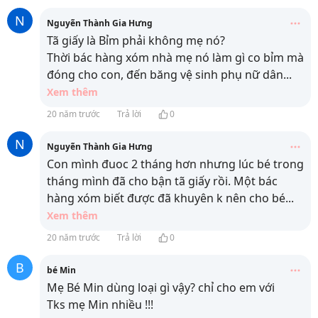
N
Nguyẽn Thành Gia Hưng
Tã giấy là Bỉm phải không mẹ nó?
Thời bác hàng xóm nhà mẹ nó làm gì co bỉm mà
đóng cho con, đến băng vệ sinh phụ nữ dân
...
Xem thêm
20 năm trước
Trả lời
0
N
Nguyẽn Thành Gia Hưng
Con mình đuoc 2 tháng hơn nhưng lúc bé trong
tháng mình đã cho bận tã giấy rồi. Một bác
hàng xóm biết được đã khuyên k nên cho bé
...
Xem thêm
20 năm trước
Trả lời
0
B
bé Min
Mẹ Bé Min dùng loại gì vậy? chỉ cho em với
Tks mẹ Min nhiều !!!