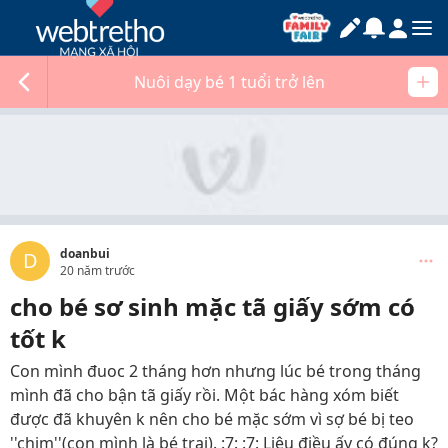
Nuôi dạy bé 1 tuổi trở lên
doanbui
D
20 năm trước
cho bé sơ sinh mặc tã giấy sớm có
tốt k
Con mình đuoc 2 tháng hơn nhưng lúc bé trong tháng
mình đã cho bận tã giấy rồi. Một bác hàng xóm biết
được đã khuyên k nên cho bé mặc sớm vì sợ bé bị teo
''chim''(con mình là bé trai). :7: :7: Liệu điều ấy có đúng k?