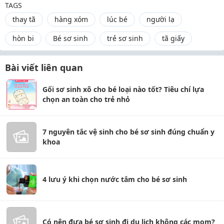
TAGS
thay tã
hàng xóm
lúc bé
người lạ
hòn bi
Bé sơ sinh
trẻ sơ sinh
tã giấy
Bài viết liên quan
Gối sơ sinh xô cho bé loại nào tốt? Tiêu chí lựa
chọn an toàn cho trẻ nhỏ
7 nguyên tắc vệ sinh cho bé sơ sinh đúng chuẩn y
khoa
4 lưu ý khi chọn nước tắm cho bé sơ sinh
Có nên đưa bé sơ sinh đi du lịch không các mom?