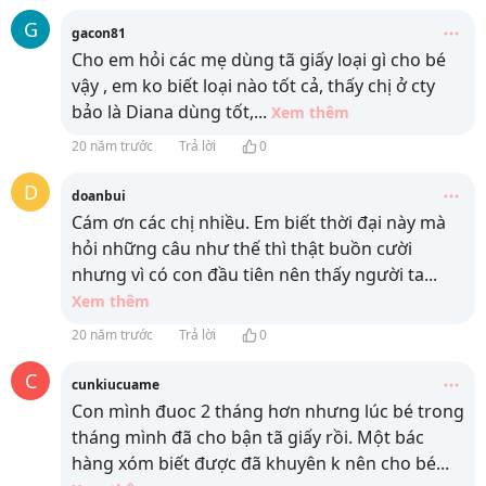
G
gacon81
Cho em hỏi các mẹ dùng tã giấy loại gì cho bé
vậy , em ko biết loại nào tốt cả, thấy chị ở cty
bảo là Diana dùng tốt,
...
Xem thêm
20 năm trước
Trả lời
0
D
doanbui
Cám ơn các chị nhiều. Em biết thời đại này mà
hỏi những câu như thế thì thật buồn cười
nhưng vì có con đầu tiên nên thấy người ta
...
Xem thêm
20 năm trước
Trả lời
0
C
cunkiucuame
Con mình đuoc 2 tháng hơn nhưng lúc bé trong
tháng mình đã cho bận tã giấy rồi. Một bác
hàng xóm biết được đã khuyên k nên cho bé
...