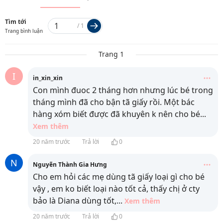
Tìm tới
/
1
Trang bình luận
Trang 1
I
in_xin_xin
Con mình đuoc 2 tháng hơn nhưng lúc bé trong
tháng mình đã cho bận tã giấy rồi. Một bác
hàng xóm biết được đã khuyên k nên cho bé
...
Xem thêm
20 năm trước
Trả lời
0
N
Nguyẽn Thành Gia Hưng
Cho em hỏi các mẹ dùng tã giấy loại gì cho bé
vậy , em ko biết loại nào tốt cả, thấy chị ở cty
bảo là Diana dùng tốt,
...
Xem thêm
20 năm trước
Trả lời
0