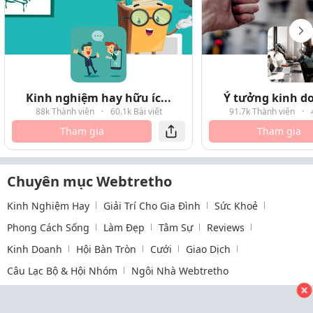
Kinh nghiệm hay hữu íc...
Ý tưởng kinh do
88k Thành viên
·
60.1k Bài viết
91.7k Thành viên
·
Tham gia
Tham gia
Chuyên mục Webtretho
Kinh Nghiệm Hay
Giải Trí Cho Gia Đình
Sức Khoẻ
Phong Cách Sống
Làm Đẹp
Tâm Sự
Reviews
Kinh Doanh
Hội Bàn Tròn
Cưới
Giao Dịch
Câu Lạc Bộ & Hội Nhóm
Ngôi Nhà Webtretho