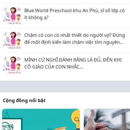
Blue World Preschool khu An Phú, sĩ số lớp có
ít không ạ?
Chậm có con có nhất thiết do người vợ? Đừng
để một định kiến làm chậm việc tìm nguyên
nhân
MÌNH CỨ NGHĨ ĐÁNH RĂNG LÀ ĐỦ, ĐẾN KHI
CÔ GIÁO CỦA CON NHẮC...
Cộng đồng nổi bật