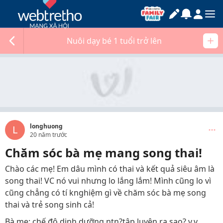
Nuôi dạy bé 1 tuổi trở lên
longhuong
L
20 năm trước
Chăm sóc bà mẹ mang song thai!
Chào các mẹ! Em dâu mình có thai và kết quả siêu âm là
song thai! VC nó vui nhưng lo lắng lắm! Mình cũng lo vì
cũng chẳng có tí knghiệm gì về chăm sóc bà mẹ song
thai và trẻ song sinh cả!
Bà mẹ: chế độ dinh dưỡng ntn?tập luyện ra sao? v.v.