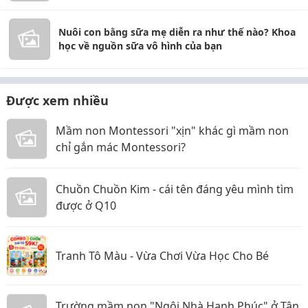
Nuôi con bằng sữa mẹ diễn ra như thế nào? Khoa
học về nguồn sữa vô hình của bạn
Được xem nhiều
Mầm non Montessori "xịn" khác gì mầm non
chỉ gắn mác Montessori?
Chuồn Chuồn Kim - cái tên đáng yêu mình tìm
được ở Q10
Tranh Tô Màu - Vừa Chơi Vừa Học Cho Bé
Trường mầm non "Ngôi Nhà Hạnh Phúc" ở Tân