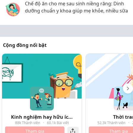
Chế độ ăn cho mẹ sau sinh niềng răng: Dinh
dưỡng chuẩn y khoa giúp mẹ khỏe, nhiều sữa
Cộng đồng nổi bật
Kinh nghiệm hay hữu íc...
Thời tr
88k Thành viên
·
60.1k Bài viết
52.3k Thành viên
·
Tham gia
Tham gia